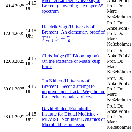
Michael Lameter (University of
Anke Pohl /
14.15
L
q
24.04.2025
Bremen) | Inverting the upper
Prof. Dr.
q
L
Uhr
spectrum
Marc
Keßeböhmer
Prof. Dr.
Hendrik Vogt (University of
Anke Pohl /
14.15
Bremen) | An elementary proof of
17.04.2025
Prof. Dr.
∑
n
=
1
∞
1
n
2
=
π
2
6
Uhr
2
∞
1
π
=
∑
Marc
=
1
6
2
n
n
Keßeböhmer
Prof. Dr.
Chris Judge (IU Bloomington) |
Anke Pohl /
14.15
12.03.2025
On the existence of Maass cusp
Prof. Dr.
Uhr
forms
Marc
Keßeböhmer
Prof. Dr.
Jan Klüver (University of
Anke Pohl /
14.15
Bremen) | Second attempt to
30.01.2025
Prof. Dr.
Uhr
improve upper fractal Weyl bound
Marc
for Hecke triangle surfaces
Keßeböhmer
Prof. Dr.
David Sinden (Fraunhofer
Anke Pohl /
14.15
Institute for Digital Medicine -
23.01.2025
Prof. Dr.
Uhr
MEVIS) | Nonlinear Dynamics of
Marc
Microbubbles in Tissue
Keßeböhmer