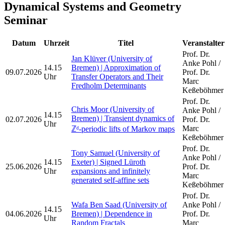
Dynamical Systems and Geometry
Seminar
Datum
Uhrzeit
Titel
Veranstalter
Prof. Dr.
Jan Klüver (University of
Anke Pohl /
14.15
Bremen) | Approximation of
09.07.2026
Prof. Dr.
Uhr
Transfer Operators and Their
Marc
Fredholm Determinants
Keßeböhmer
Prof. Dr.
Chris Moor (University of
Anke Pohl /
14.15
Bremen) | Transient dynamics of
02.07.2026
Prof. Dr.
Uhr
Marc
ℤᵈ-periodic lifts of Markov maps
Keßeböhmer
Prof. Dr.
Tony Samuel (University of
Anke Pohl /
14.15
Exeter) | Signed Lüroth
25.06.2026
Prof. Dr.
Uhr
expansions and infinitely
Marc
generated self-affine sets
Keßeböhmer
Prof. Dr.
Wafa Ben Saad (University of
Anke Pohl /
14.15
04.06.2026
Bremen) | Dependence in
Prof. Dr.
Uhr
Random Fractals
Marc