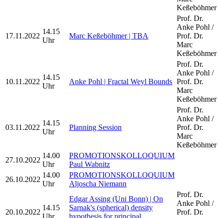
Keßeböhmer
Prof. Dr.
Anke Pohl /
14.15
17.11.2022
Marc Keßeböhmer | TBA
Prof. Dr.
Uhr
Marc
Keßeböhmer
Prof. Dr.
Anke Pohl /
14.15
10.11.2022
Anke Pohl | Fractal Weyl Bounds
Prof. Dr.
Uhr
Marc
Keßeböhmer
Prof. Dr.
Anke Pohl /
14.15
03.11.2022
Planning Session
Prof. Dr.
Uhr
Marc
Keßeböhmer
14.00
PROMOTIONSKOLLOQUIUM
27.10.2022
Uhr
Paul Wabnitz
14.00
PROMOTIONSKOLLOQUIUM
26.10.2022
Uhr
Aljoscha Niemann
Prof. Dr.
Edgar Assing (Uni Bonn) | On
Anke Pohl /
14.15
Sarnak's (spherical) density
20.10.2022
Prof. Dr.
Uhr
hypothesis for principal