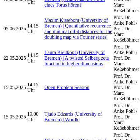
Uhr
eines Torus hören?
Marc
Keßeböhmer
Prof. Dr.
Maxim Kirsebom (University of
Anke Pohl /
14.15
Bremen) | Quantitative recurrence
05.06.2025
Prof. Dr.
Uhr
and minimal orbit distances for the
Marc
doubling map via Fourier series
Keßeböhmer
Prof. Dr.
Laura Breitkopf (University of
Anke Pohl /
14.15
22.05.2025
Bremen) | A twisted Selberg zeta
Prof. Dr.
Uhr
function in higher dimensions
Marc
Keßeböhmer
Prof. Dr.
Anke Pohl /
14.15
15.05.2025
Open Problem Session
Prof. Dr.
Uhr
Marc
Keßeböhmer
Prof. Dr.
Anke Pohl /
10.00
Tjado Edzards (University of
15.05.2025
Prof. Dr.
Uhr
Bremen) | Wordle
Marc
Keßeböhmer
Prof. Dr.