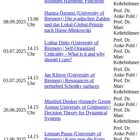
Bounded Harmonic Functions
Keßeböhmer
Prof. Dr.
Hamza Özoguz (University of
Anke Pohl /
p
Bremen) | Die
-adischen Zahlen
13.00
p
08.09.2025
Prof. Dr.
Uhr
und das Lokal-Global-Prinzip
Marc
nach Hasse-Minkowski
Keßeböhmer
Prof. Dr.
Lothar Dirks (University of
Anke Pohl /
14.15
Bremen) | Self-Organized
03.07.2025
Prof. Dr.
Uhr
Criticality - What is it and why
Marc
should I care?
Keßeböhmer
Prof. Dr.
Jan Klüver (University of
Anke Pohl /
14.15
03.07.2025
Bremen) | Resonances of
Prof. Dr.
Uhr
perturbed Schottky surfaces
Marc
Keßeböhmer
Prof. Dr.
Manfred Denker (formerly Georg
Anke Pohl /
14.15
August University of Göttingen) |
26.06.2025
Prof. Dr.
Uhr
Decision Theory for Dynamical
Marc
Systems
Keßeböhmer
Prof. Dr.
Lennart Pause (University of
Anke Pohl /
14.15
12.06.2025
Bremen) | Kann man die Form
Prof. Dr.