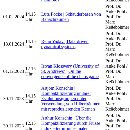
Prof. Dr.
Anke Pohl /
14.15
Lutz Focke | Schauderbasen von
01.02.2024
Prof. Dr.
Uhr
Banachräumen
Marc
Keßeböhmer
Prof. Dr.
Anke Pohl /
14.15
Renu Yadav | Data-driven
18.01.2024
Prof. Dr.
Uhr
dynamical systems
Marc
Keßeböhmer
Prof. Dr.
Istvan Klossvary (University of
Anke Pohl /
12.15
01.12.2023
St. Andrews) | On the
Prof. Dr.
Uhr
convergence of the chaos game
Marc
Keßeböhmer
Artjom Konschin |
Prof. Dr.
Kompaktifizierung unitärer
Anke Pohl /
14.15
30.11.2023
Evolutionsgruppen unter
Prof. Dr.
Uhr
Verwendung von Hilberträumen
Marc
mit reproduzierenden Kernen
Keßeböhmer
Prof. Dr.
Arthur Konschin | Über die
Anke Pohl /
12.15
Kompaktifizierung durch Flüsse
30.11.2023
Prof. Dr.
Uhr
induzierter infinitesimaler