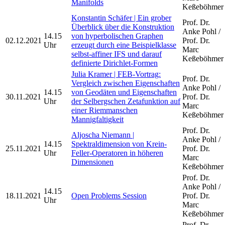
Manifolds
Keßeböhmer
Konstantin Schäfer | Ein grober
Prof. Dr.
Überblick über die Konstruktion
Anke Pohl /
14.15
von hyperbolischen Graphen
02.12.2021
Prof. Dr.
Uhr
erzeugt durch eine Beispielklasse
Marc
selbst-affiner IFS und darauf
Keßeböhmer
definierte Dirichlet-Formen
Julia Kramer | FEB-Vortrag:
Prof. Dr.
Vergleich zwischen Eigenschaften
Anke Pohl /
14.15
von Geodäten und Eigenschaften
30.11.2021
Prof. Dr.
Uhr
der Selbergschen Zetafunktion auf
Marc
einer Riemmanschen
Keßeböhmer
Mannigfaltigkeit
Prof. Dr.
Aljoscha Niemann |
Anke Pohl /
14.15
Spektraldimension von Krein-
25.11.2021
Prof. Dr.
Uhr
Feller-Operatoren in höheren
Marc
Dimensionen
Keßeböhmer
Prof. Dr.
Anke Pohl /
14.15
18.11.2021
Open Problems Session
Prof. Dr.
Uhr
Marc
Keßeböhmer
Prof. Dr.