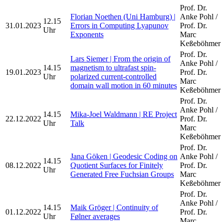
Prof. Dr.
Florian Noethen (Uni Hamburg) |
Anke Pohl /
12.15
31.01.2023
Errors in Computing Lyapunov
Prof. Dr.
Uhr
Exponents
Marc
Keßeböhmer
Prof. Dr.
Lars Siemer | From the origin of
Anke Pohl /
14.15
magnetism to ultrafast spin-
19.01.2023
Prof. Dr.
Uhr
polarized current-controlled
Marc
domain wall motion in 60 minutes
Keßeböhmer
Prof. Dr.
Anke Pohl /
14.15
Mika-Joel Waldmann | RE Project
22.12.2022
Prof. Dr.
Uhr
Talk
Marc
Keßeböhmer
Prof. Dr.
Jana Göken | Geodesic Coding on
Anke Pohl /
14.15
08.12.2022
Quotient Surfaces for Finitely
Prof. Dr.
Uhr
Generated Free Fuchsian Groups
Marc
Keßeböhmer
Prof. Dr.
Anke Pohl /
14.15
Maik Gröger | Continuity of
01.12.2022
Prof. Dr.
Uhr
Følner averages
Marc