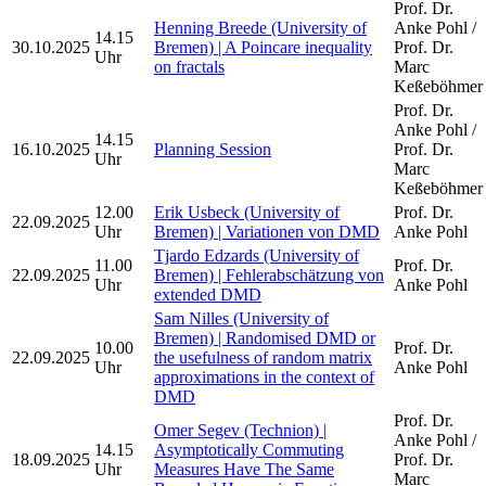
Prof. Dr.
Henning Breede (University of
Anke Pohl /
14.15
30.10.2025
Bremen) | A Poincare inequality
Prof. Dr.
Uhr
on fractals
Marc
Keßeböhmer
Prof. Dr.
Anke Pohl /
14.15
16.10.2025
Planning Session
Prof. Dr.
Uhr
Marc
Keßeböhmer
12.00
Erik Usbeck (University of
Prof. Dr.
22.09.2025
Uhr
Bremen) | Variationen von DMD
Anke Pohl
Tjardo Edzards (University of
11.00
Prof. Dr.
22.09.2025
Bremen) | Fehlerabschätzung von
Uhr
Anke Pohl
extended DMD
Sam Nilles (University of
Bremen) | Randomised DMD or
10.00
Prof. Dr.
22.09.2025
the usefulness of random matrix
Uhr
Anke Pohl
approximations in the context of
DMD
Prof. Dr.
Omer Segev (Technion) |
Anke Pohl /
14.15
Asymptotically Commuting
18.09.2025
Prof. Dr.
Uhr
Measures Have The Same
Marc