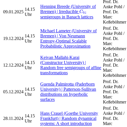
Prof. Dr.
Henning Breede (University of
Anke Pohl /
C
0
14.15
Bremen) | Irreducible
-
09.01.2025
Prof. Dr.
C
0
Uhr
semigroups in Banach lattices
Marc
Keßeböhmer
Prof. Dr.
Michael Lameter (University of
Anke Pohl /
14.15
Bremen) | Von Neumann
19.12.2024
Prof. Dr.
Uhr
Entropy-Optimal Scalable
Marc
Probabilistic Approximation
Keßeböhmer
Prof. Dr.
Keivan Mallahi-Karai
Anke Pohl /
14.15
(Constructor University) |
12.12.2024
Prof. Dr.
Uhr
Random free semigroups of affine
Marc
transformations
Keßeböhmer
Prof. Dr.
Guenda Palmirotta (Paderborn
Anke Pohl /
14.15
University) | Patterson-Sullivan
05.12.2024
Prof. Dr.
Uhr
distributions on hyperbolic
Marc
surfaces
Keßeböhmer
Prof. Dr.
Hans Crauel (Goethe University
Anke Pohl /
14.15
28.11.2024
Frankfurt) | Random dynamical
Prof. Dr.
Uhr
systems: A short introduction
Marc