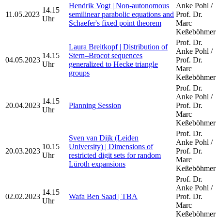
Hendrik Vogt | Non-autonomous
Anke Pohl /
14.15
11.05.2023
semilinear parabolic equations and
Prof. Dr.
Uhr
Schaefer's fixed point theorem
Marc
Keßeböhmer
Prof. Dr.
Laura Breitkopf | Distribution of
Anke Pohl /
14.15
Stern–Brocot sequences
04.05.2023
Prof. Dr.
Uhr
generalized to Hecke triangle
Marc
groups
Keßeböhmer
Prof. Dr.
Anke Pohl /
14.15
20.04.2023
Planning Session
Prof. Dr.
Uhr
Marc
Keßeböhmer
Prof. Dr.
Sven van Dijk (Leiden
Anke Pohl /
10.15
University) | Dimensions of
20.03.2023
Prof. Dr.
Uhr
restricted digit sets for random
Marc
Lüroth expansions
Keßeböhmer
Prof. Dr.
Anke Pohl /
14.15
02.02.2023
Wafa Ben Saad | TBA
Prof. Dr.
Uhr
Marc
Keßeböhmer