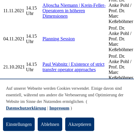
Aljoscha Niemann | Krein-Feller-
Anke Pohl /
14.15
11.11.2021
Operatoren in höheren
Prof. Dr.
Uhr
Dimensionen
Marc
Keßeböhmer
Prof. Dr.
Anke Pohl /
14.15
04.11.2021
Planning Session
Prof. Dr.
Uhr
Marc
Keßeböhmer
Prof. Dr.
Anke Pohl /
14.15
Paul Wabnitz | Existence of strict
21.10.2021
Prof. Dr.
Uhr
transfer operator approaches
Marc
Keßeböhmer
Prof. Dr.
Jana Göken | Vorstellung der
Auf unserer Webseite werden Cookies verwendet. Einige davon sind
Anke Pohl /
10.00
Bachelorarbeit: Apollonische
08.10.2021
Prof. Dr.
essentiell, während uns andere die Verbesserung und Optimierung der
Uhr
Kreispackungen in euklidischer
Marc
Website im Sinne der Nutzenden ermöglichen. (
und nicht-euklidischer Geometrie
Keßeböhmer
Datenschutzerklärung
|
Impressum
)
Older Dynamical Systems and Geometry
Einstellungen
Ablehnen
Akzeptieren
Seminar Talks