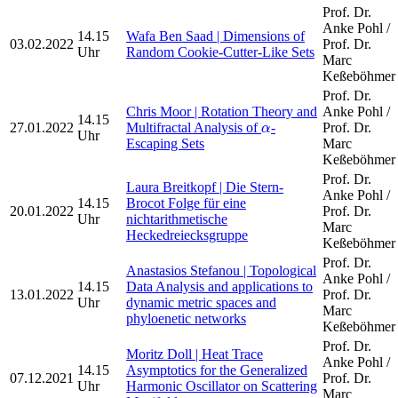
Prof. Dr.
Anke Pohl /
14.15
Wafa Ben Saad | Dimensions of
03.02.2022
Prof. Dr.
Uhr
Random Cookie-Cutter-Like Sets
Marc
Keßeböhmer
Prof. Dr.
Chris Moor | Rotation Theory and
Anke Pohl /
14.15
α
27.01.2022
Multifractal Analysis of
-
Prof. Dr.
α
Uhr
Escaping Sets
Marc
Keßeböhmer
Prof. Dr.
Laura Breitkopf | Die Stern-
Anke Pohl /
14.15
Brocot Folge für eine
20.01.2022
Prof. Dr.
Uhr
nichtarithmetische
Marc
Heckedreiecksgruppe
Keßeböhmer
Prof. Dr.
Anastasios Stefanou | Topological
Anke Pohl /
14.15
Data Analysis and applications to
13.01.2022
Prof. Dr.
Uhr
dynamic metric spaces and
Marc
phyloenetic networks
Keßeböhmer
Prof. Dr.
Moritz Doll | Heat Trace
Anke Pohl /
14.15
Asymptotics for the Generalized
07.12.2021
Prof. Dr.
Uhr
Harmonic Oscillator on Scattering
Marc