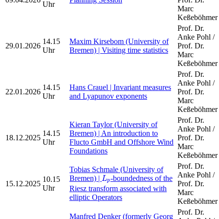
Uhr
Marc
Keßeböhmer
Prof. Dr.
Anke Pohl /
14.15
Maxim Kirsebom (University of
29.01.2026
Prof. Dr.
Uhr
Bremen) | Visiting time statistics
Marc
Keßeböhmer
Prof. Dr.
Anke Pohl /
14.15
Hans Crauel | Invariant measures
22.01.2026
Prof. Dr.
Uhr
and Lyapunov exponents
Marc
Keßeböhmer
Prof. Dr.
Kieran Taylor (University of
Anke Pohl /
14.15
Bremen) | An introduction to
18.12.2025
Prof. Dr.
Uhr
Flucto GmbH and Offshore Wind
Marc
Foundations
Keßeböhmer
Prof. Dr.
Tobias Schmale (University of
L
p
Anke Pohl /
Bremen) |
-boundedness of the
10.15
L
p
15.12.2025
Prof. Dr.
Uhr
Riesz transform associated with
Marc
elliptic Operators
Keßeböhmer
Prof. Dr.
Manfred Denker (formerly Georg