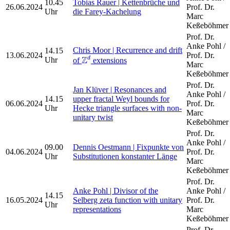
10.45
Tobias Rauer | Kettenbrüche und
26.06.2024
Prof. Dr.
Uhr
die Farey-Kachelung
Marc
Keßeböhmer
Prof. Dr.
Anke Pohl /
Chris Moor | Recurrence and drift
14.15
Z
d
13.06.2024
Prof. Dr.
Z
d
Uhr
of
extensions
Marc
Keßeböhmer
Prof. Dr.
Jan Klüver | Resonances and
Anke Pohl /
14.15
upper fractal Weyl bounds for
06.06.2024
Prof. Dr.
Uhr
Hecke triangle surfaces with non-
Marc
unitary twist
Keßeböhmer
Prof. Dr.
Anke Pohl /
09.00
Dennis Oestmann | Fixpunkte von
04.06.2024
Prof. Dr.
Uhr
Substitutionen konstanter Länge
Marc
Keßeböhmer
Prof. Dr.
Anke Pohl | Divisor of the
Anke Pohl /
14.15
16.05.2024
Selberg zeta function with unitary
Prof. Dr.
Uhr
representations
Marc
Keßeböhmer
Prof. Dr.