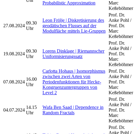
Uhr
Probabilistic Approximation
Marc
Keßeböhmer
Prof. Dr.
Leon Frölje | Diskretisierung des
Anke Pohl /
09.30
27.08.2024
geodätischen Flusses auf der
Prof. Dr.
Uhr
Modulfläche mittels Lie-Gruppen
Marc
Keßeböhmer
Prof. Dr.
Anke Pohl /
09.30
Lorens Dinklage | Riemannscher
19.08.2024
Prof. Dr.
Uhr
Uniformisierungssatz
Marc
Keßeböhmer
Carlotta Hohaus | Isomorphismus
Prof. Dr.
zwischen zwei Arten von
Anke Pohl /
16.00
07.08.2024
Periodenfunktionen für Hecke-
Prof. Dr.
Uhr
Kongruenzuntergruppen von
Marc
Level 2
Keßeböhmer
Prof. Dr.
Anke Pohl /
14.15
Wafa Ben Saad | Dependence in
04.07.2024
Prof. Dr.
Uhr
Random Fractals
Marc
Keßeböhmer
Prof. Dr.
Anke Pohl /