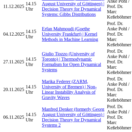
Anke Pohl /
14.15
August University of Göttingen) |
11.12.2025
Prof. Dr.
Uhr
Decision Theory for Dynamical
Marc
Systems: Gibbs Distributions
Keßeböhmer
Prof. Dr.
Erfan Mahmoudi (Goethe
Anke Pohl /
14.15
04.12.2025
University Frankfurt) | Kernel
Prof. Dr.
Uhr
Methods in Machine Learning
Marc
Keßeböhmer
Prof. Dr.
Giulio Tiozzo (University of
Anke Pohl /
14.15
Toronto) | Thermodynamic
27.11.2025
Prof. Dr.
Uhr
Formalism for Open Dynamical
Marc
Systems
Keßeböhmer
Prof. Dr.
Marika Federer (ZARM,
Anke Pohl /
14.15
University of Bremen) | Non-
20.11.2025
Prof. Dr.
Uhr
Linear Instability Analysis of
Marc
Gravity Waves
Keßeböhmer
Prof. Dr.
Manfred Denker (formerly Georg
Anke Pohl /
14.15
August University of Göttingen) |
06.11.2025
Prof. Dr.
Uhr
Decision Theory for Dynamical
Marc
Systems 2
Keßeböhmer