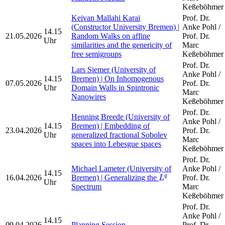
Keßeböhmer
Keivan Mallahi Karai
Prof. Dr.
(Constructor University Bremen) |
Anke Pohl /
14.15
21.05.2026
Random Walks on affine
Prof. Dr.
Uhr
similarities and the genericity of
Marc
free semigroups
Keßeböhmer
Prof. Dr.
Lars Siemer (University of
Anke Pohl /
14.15
Bremen) | On Inhomogenous
07.05.2026
Prof. Dr.
Uhr
Domain Walls in Spintronic
Marc
Nanowires
Keßeböhmer
Prof. Dr.
Henning Breede (University of
Anke Pohl /
14.15
Bremen) | Embedding of
23.04.2026
Prof. Dr.
Uhr
generalized fractional Sobolev
Marc
spaces into Lebesgue spaces
Keßeböhmer
Prof. Dr.
Michael Lameter (University of
Anke Pohl /
14.15
L
q
16.04.2026
Bremen) | Generalizing the
Prof. Dr.
q
L
Uhr
Spectrum
Marc
Keßeböhmer
Prof. Dr.
Anke Pohl /
14.15
09.04.2026
Planning Session
Prof. Dr.