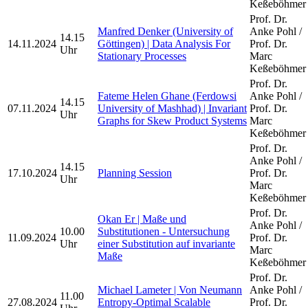
Keßeböhmer
Prof. Dr.
Manfred Denker (University of
Anke Pohl /
14.15
14.11.2024
Göttingen) | Data Analysis For
Prof. Dr.
Uhr
Stationary Processes
Marc
Keßeböhmer
Prof. Dr.
Fateme Helen Ghane (Ferdowsi
Anke Pohl /
14.15
07.11.2024
University of Mashhad) | Invariant
Prof. Dr.
Uhr
Graphs for Skew Product Systems
Marc
Keßeböhmer
Prof. Dr.
Anke Pohl /
14.15
17.10.2024
Planning Session
Prof. Dr.
Uhr
Marc
Keßeböhmer
Prof. Dr.
Okan Er | Maße und
Anke Pohl /
10.00
Substitutionen - Untersuchung
11.09.2024
Prof. Dr.
Uhr
einer Substitution auf invariante
Marc
Maße
Keßeböhmer
Prof. Dr.
Michael Lameter | Von Neumann
Anke Pohl /
11.00
27.08.2024
Entropy-Optimal Scalable
Prof. Dr.