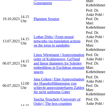
Marc
Generatoren
Keßeböhmer
Prof. Dr.
Anke Pohl /
14.15
19.10.2023
Planning Session
Prof. Dr.
Uhr
Marc
Keßeböhmer
Prof. Dr.
Lothar Dirks | From neural
Anke Pohl /
14.15
13.07.2023
networks via translation actions
Prof. Dr.
Uhr
on the torus to sandpiles
Marc
Keßeböhmer
Linus Wiegmann | Approximation
Prof. Dr.
order of Kolmogorov, Gel'fand
Anke Pohl /
14.15
06.07.2023
and linear diameters for Sobolev
Prof. Dr.
Uhr
embeddings in Euclidean measure
Marc
spaces
Keßeböhmer
Prof. Dr.
Jana Göken | Eine Approximation
Anke Pohl /
12.00
der Hausdorffdimension von
06.07.2023
Prof. Dr.
Uhr
schlecht approximierbaren Zahlen
Marc
für nicht uniforme Gitter
Keßeböhmer
Sascha Troscheit (University of
Prof. Dr.
Oulu) | The box-counting
Anke Pohl /
14.15