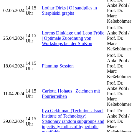
Anke Pohl /
14.15
Lothar Dirks | Of sandpiles in
02.05.2024
Prof. Dr.
Uhr
Sierpiński graphs
Marc
Keßeböhmer
Prof. Dr.
Lorens Dinklage und Leon Frölje
Anke Pohl /
14.15
25.04.2024
| Optimale Zuordnung von
Prof. Dr.
Uhr
Workshops bei der StuKon
Marc
Keßeböhmer
Prof. Dr.
Anke Pohl /
14.15
18.04.2024
Planning Session
Prof. Dr.
Uhr
Marc
Keßeböhmer
Prof. Dr.
Anke Pohl /
14.15
Carlotta Hohaus | Zeichnen mit
11.04.2024
Prof. Dr.
Uhr
Fourierreihen
Marc
Keßeböhmer
Ilya Gekhtman (Technion - Israel
Prof. Dr.
Institute of Technology) |
Anke Pohl /
14.15
29.02.2024
Stationary random subgroups and
Prof. Dr.
Uhr
injectivity radius of hyperbolic
Marc
manifolds
Keßeböhmer