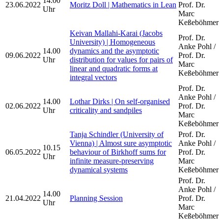
14.00
23.06.2022
Moritz Doll | Mathematics in Lean
Prof. Dr.
Uhr
Marc
Keßeböhmer
Keivan Mallahi-Karai (Jacobs
Prof. Dr.
University) | Homogeneous
Anke Pohl /
14.00
dynamics and the asymptotic
09.06.2022
Prof. Dr.
Uhr
distribution for values for pairs of
Marc
linear and quadratic forms at
Keßeböhmer
integral vectors
Prof. Dr.
Anke Pohl /
14.00
Lothar Dirks | On self-organised
02.06.2022
Prof. Dr.
Uhr
criticality and sandpiles
Marc
Keßeböhmer
Tanja Schindler (University of
Prof. Dr.
Vienna) | Almost sure asymptotic
Anke Pohl /
10.15
06.05.2022
behaviour of Birkhoff sums for
Prof. Dr.
Uhr
infinite measure-preserving
Marc
dynamical systems
Keßeböhmer
Prof. Dr.
Anke Pohl /
14.00
21.04.2022
Planning Session
Prof. Dr.
Uhr
Marc
Keßeböhmer