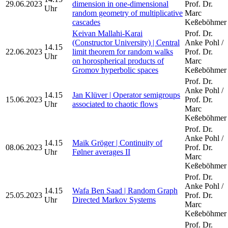
29.06.2023
dimension in one-dimensional
Prof. Dr.
Uhr
random geometry of multiplicative
Marc
cascades
Keßeböhmer
Keivan Mallahi-Karai
Prof. Dr.
(Constructor University) | Central
Anke Pohl /
14.15
22.06.2023
limit theorem for random walks
Prof. Dr.
Uhr
on horospherical products of
Marc
Gromov hyperbolic spaces
Keßeböhmer
Prof. Dr.
Anke Pohl /
14.15
Jan Klüver | Operator semigroups
15.06.2023
Prof. Dr.
Uhr
associated to chaotic flows
Marc
Keßeböhmer
Prof. Dr.
Anke Pohl /
14.15
Maik Gröger | Continuity of
08.06.2023
Prof. Dr.
Uhr
Følner averages II
Marc
Keßeböhmer
Prof. Dr.
Anke Pohl /
14.15
Wafa Ben Saad | Random Graph
25.05.2023
Prof. Dr.
Uhr
Directed Markov Systems
Marc
Keßeböhmer
Prof. Dr.