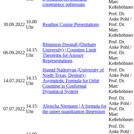
Marc
congruence subgroups
Keßeböhmer
Prof. Dr.
Anke Pohl /
10.00
30.09.2022
Reading Course Presentations
Prof. Dr.
Uhr
Marc
Keßeböhmer
Prof. Dr.
Rhiannon Dougall (Durham
Anke Pohl /
14.15
University) | Counting Limit
06.09.2022
Prof. Dr.
Uhr
Theorems for Anosov
Marc
Representations
Keßeböhmer
Hamid Naderiyan (University of
Prof. Dr.
North Texas, Denton) |
Anke Pohl /
14.15
14.07.2022
Asymptotic Formula for Orbit
Prof. Dr.
Uhr
Counting in Conformal
Marc
Dynamical System
Keßeböhmer
Prof. Dr.
Anke Pohl /
14.15
Aljoscha Niemann | A formula for
07.07.2022
Prof. Dr.
Uhr
the upper quantization dimension
Marc
Keßeböhmer
Prof. Dr.
Anke Pohl /