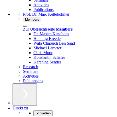
Seminars
Activities
Publications
Prof. Dr. Marc Keßeböhmer
Members
Zur Übersichtsseite
Members
Dr. Maxim Kirsebom
Henning Breede
Wafa Chaouch Ben Saad
Michael Lameter
Chris Moor
Konstantin Schäfer
Karenina Sender
Research
Seminars
Activities
Publications
Direkt zu
Schließen