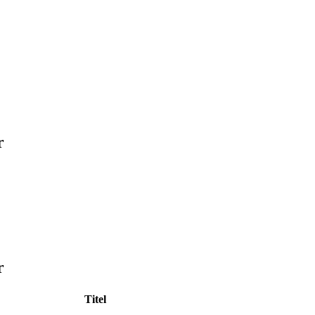
r
r
Titel