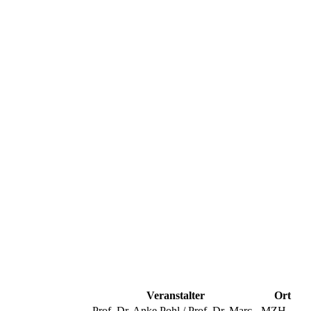
Veranstalter
Ort
Prof. Dr. Anke Pohl / Prof. Dr. Marc
MZH