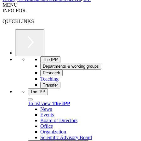
MENU
INFO FOR
QUICKLINKS
The IPP
Departments & working groups
Research
Teaching
Transfer
The IPP
To list view
The IPP
News
Events
Board of Directors
Office
Organization
Scientific Advisory Board