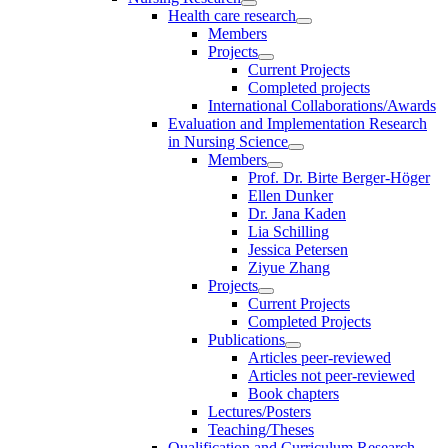
Health care research
Members
Projects
Current Projects
Completed projects
International Collaborations/Awards
Evaluation and Implementation Research
in Nursing Science
Members
Prof. Dr. Birte Berger-Höger
Ellen Dunker
Dr. Jana Kaden
Lia Schilling
Jessica Petersen
Ziyue Zhang
Projects
Current Projects
Completed Projects
Publications
Articles peer-reviewed
Articles not peer-reviewed
Book chapters
Lectures/Posters
Teaching/Theses
Qualification and Curriculum Research