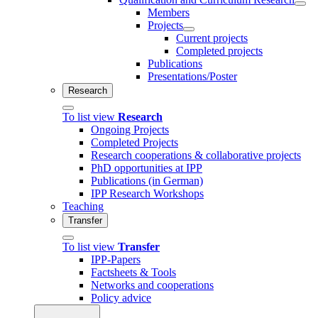
Members
Projects
Current projects
Completed projects
Publications
Presentations/Poster
Research
To list view
Research
Ongoing Projects
Completed Projects
Research cooperations & collaborative projects
PhD opportunities at IPP
Publications (in German)
IPP Research Workshops
Teaching
Transfer
To list view
Transfer
IPP-Papers
Factsheets & Tools
Networks and cooperations
Policy advice