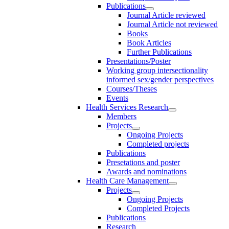
Publications
Journal Article reviewed
Journal Article not reviewed
Books
Book Articles
Further Publications
Presentations/Poster
Working group intersectionality
informed sex/gender perspectives
Courses/Theses
Events
Health Services Research
Members
Projects
Ongoing Projects
Completed projects
Publications
Presetations and poster
Awards and nominations
Health Care Management
Projects
Ongoing Projects
Completed Projects
Publications
Research