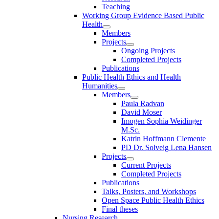
Teaching
Working Group Evidence Based Public
Health
Members
Projects
Ongoing Projects
Completed Projects
Publications
Public Health Ethics and Health
Humanities
Members
Paula Radvan
David Moser
Imogen Sophia Weidinger
M.Sc.
Katrin Hoffmann Clemente
PD Dr. Solveig Lena Hansen
Projects
Current Projects
Completed Projects
Publications
Talks, Posters, and Workshops
Open Space Public Health Ethics
Final theses
Nursing Research