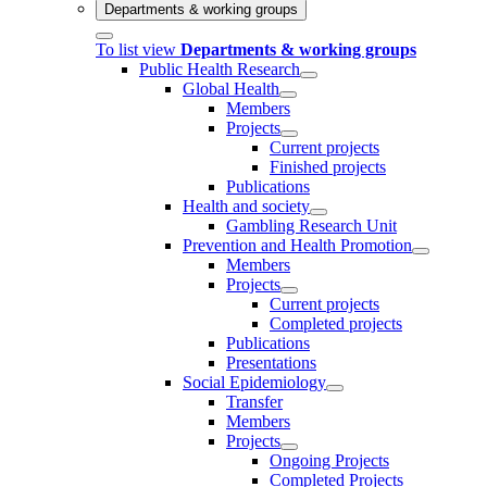
Departments & working groups
To list view
Departments & working groups
Public Health Research
Global Health
Members
Projects
Current projects
Finished projects
Publications
Health and society
Gambling Research Unit
Prevention and Health Promotion
Members
Projects
Current projects
Completed projects
Publications
Presentations
Social Epidemiology
Transfer
Members
Projects
Ongoing Projects
Completed Projects