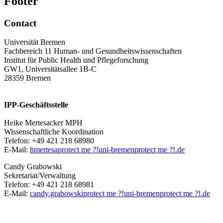
Footer
Contact
Universität Bremen
Fachbereich 11 Human- und Gesundheitswissenschaften
Institut für Public Health und Pflegeforschung
GW1, Universitätsallee 1B-C
28359 Bremen
IPP-Geschäftsstelle
Heike Mertesacker MPH
Wissenschaftliche Koordination
Telefon: +49 421 218 68980
E-Mail:
hmertesa
protect me ?!
uni-bremen
protect me ?!
.de
Candy Grabowski
Sekretariat/Verwaltung
Telefon: +49 421 218 68981
E-Mail:
candy.grabowski
protect me ?!
uni-bremen
protect me ?!
.de