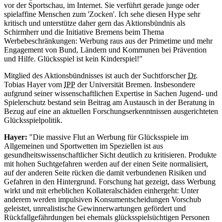
vor der Sportschau, im Internet. Sie verführt gerade junge oder
spielaffine Menschen zum 'Zocken'. Ich sehe diesen Hype sehr
kritisch und unterstütze daher gern das Aktionsbündnis als
Schirmherr und die Initiative Bremens beim Thema
Werbebeschränkungen: Werbung raus aus der
Primetime
und mehr
Engagement von Bund, Ländern und Kommunen bei Prävention
und Hilfe. Glücksspiel ist kein Kinderspiel!"
Mitglied des Aktionsbündnisses ist auch der Suchtforscher
Dr.
Tobias Hayer vom
IPP
der Universität Bremen. Insbesondere
aufgrund seiner wissenschaftlichen Expertise in Sachen Jugend- und
Spielerschutz bestand sein Beitrag am Austausch in der Beratung in
Bezug auf eine an aktuellen Forschungserkenntnissen ausgerichteten
Glücksspielpolitik.
Hayer:
"Die massive Flut an Werbung für Glücksspiele im
Allgemeinen und Sportwetten im Speziellen ist aus
gesundheitswissenschaftlicher Sicht deutlich zu kritisieren. Produkte
mit hohen Suchtgefahren werden auf der einen Seite normalisiert,
auf der anderen Seite rücken die damit verbundenen Risiken und
Gefahren in den Hintergrund. Forschung hat gezeigt, dass Werbung
wirkt und mit erheblichen Kollateralschäden einhergeht: Unter
anderem werden impulsiven Konsumentscheidungen Vorschub
geleistet, unrealistische Gewinnerwartungen gefördert und
Rückfallgefährdungen bei ehemals glücksspielsüchtigen Personen