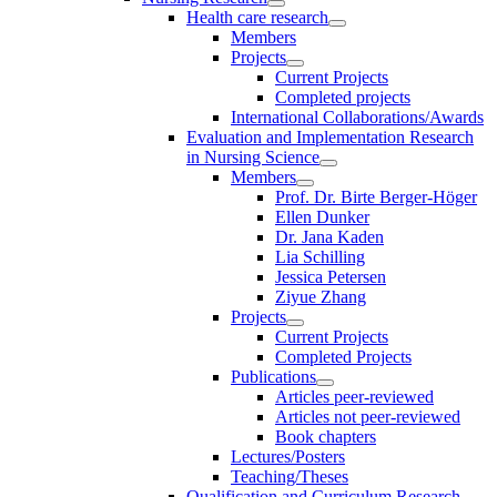
Health care research
Members
Projects
Current Projects
Completed projects
International Collaborations/Awards
Evaluation and Implementation Research
in Nursing Science
Members
Prof. Dr. Birte Berger-Höger
Ellen Dunker
Dr. Jana Kaden
Lia Schilling
Jessica Petersen
Ziyue Zhang
Projects
Current Projects
Completed Projects
Publications
Articles peer-reviewed
Articles not peer-reviewed
Book chapters
Lectures/Posters
Teaching/Theses
Qualification and Curriculum Research