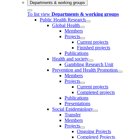
Departments & working groups
To list view
Departments & working groups
Public Health Research
Global Health
Members
Projects
Current projects
Finished projects
Publications
Health and society
Gambling Research Unit
Prevention and Health Promotion
Members
Projects
Current projects
Completed projects
Publications
Presentations
Social Epidemiology
Transfer
Members
Projects
Ongoing Projects
Completed Projects