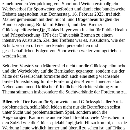
zunehmenden Verquickung von Sport und Wetten erstmalig ein
Werbeverbot für Sportwetten gefordert und damit eine bundesweite
Debatte angestoßen. Am Donnerstag, 16. Februar 2023, traf sich
Mäurer gemeinsam mit dem Sucht- und Drogenbeauftragten der
Bundesregierung, Burkhard Blienert, und dem Bremer
Glücksspielforscher
Dr.
Tobias Hayer vom Institut für
Public Health
und Pflegeforschung (IPP) der Universität Bremen zu einem
intensiven Austausch. Ziel des Treffens war es, auszuloten, wie der
Schutz vor den oft erschreckenden persönlichen und
gesellschaftlichen Folgen von Sportwetten weiter vorangetrieben
werden kann.
Seit dem Vorstoß von Mäurer sind nicht nur die Glücksspielbranche
und die Werbelobby auf die Barrikaden gegangen, sondern aus der
Mitte der Gesellschaft formierte sich auch eine stetig wachsende
breite Unterstützung für die Forderung des Bremer Innensenators.
Neben zunehmend kritischer öffentlicher Berichterstattung zum
Thema stimmten insbesondere die Suchtverbände der Forderung zu.
Blienert:
"Der
Boom
für Sportwetten und Glücksspiel aller Art ist
problematisch, schließlich leiden nicht nur die Betroffenen selbst
unter Sucht und problematischem Spiel, sondern auch die
Angehörigen. Kaum eine andere Sucht treibt so viele Menschen in
den Suizid wie die Glücksspielabhängigkeit. Hinzu kommt, dass die
Werbung heute wirklich immer und überall zu sehen ist: auf Trikots,