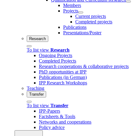
Members
Projects
Current projects
Completed projects
Publications
Presentations/Poster
Research
To list view
Research
Ongoing Projects
Completed Projects
Research cooperations & collaborative projects
PhD opportunities at IPP
Publications (in German)
IPP Research Workshops
Teaching
Transfer
To list view
Transfer
IPP-Papers
Factsheets & Tools
Networks and cooperations
Policy advice