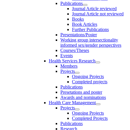
Publications
Journal Article reviewed
Journal Article not reviewed
Books
Book Articles
Further Publications
Presentations/Poster
Working group intersectionality
informed sex/gender perspectives
Courses/Theses
Events
Health Services Research
Members
Projects
Ongoing Projects
Completed projects
Publications
Presetations and poster
Awards and nominations
Health Care Management
Projects
Ongoing Projects
Completed Projects
Publications
Research