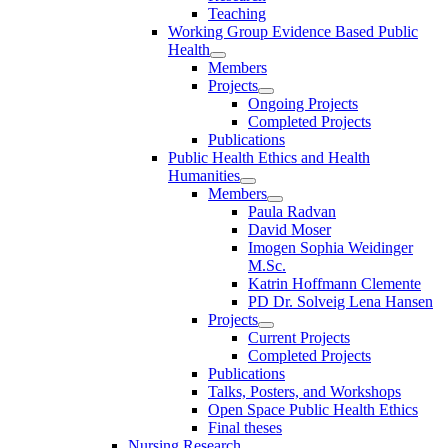
Teaching
Working Group Evidence Based Public
Health
Members
Projects
Ongoing Projects
Completed Projects
Publications
Public Health Ethics and Health
Humanities
Members
Paula Radvan
David Moser
Imogen Sophia Weidinger
M.Sc.
Katrin Hoffmann Clemente
PD Dr. Solveig Lena Hansen
Projects
Current Projects
Completed Projects
Publications
Talks, Posters, and Workshops
Open Space Public Health Ethics
Final theses
Nursing Research