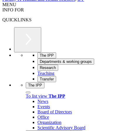
MENU
INFO FOR
QUICKLINKS
The IPP
Departments & working groups
Research
Teaching
Transfer
The IPP
To list view
The IPP
News
Events
Board of Directors
Office
Organization
Scientific Advisory Board