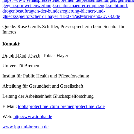
https://www.senatspressestelle.bremen.de/pressemitteilungen/gemein
gegen-sportwettenwerbung-senator-maeurer-empfaengt-sucht-und-
drogenbeauftragten-der-bundesregierung-blienert-und-
gluecksspielforscher-dr-hayer-418074?asl=bremen02.c.732.de
Quelle: Rose Gerdts-Schiffler, Pressesprecherin beim Senator für
Inneres
Kontakt:
Dr.
phil.
Dipl.-Psych.
Tobias Hayer
Universität Bremen
Institut für
Public Health
und Pflegeforschung
Abteilung für Gesundheit und Gesellschaft
Leitung der Arbeitseinheit Glücksspielforschung
E-Mail:
tobha
protect me ?!
uni-bremen
protect me ?!
.de
Web:
http://www.tobha.de
www.ipp.uni-bremen.de