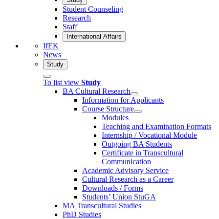
Student Counseling
Research
Staff
International Affairs
IfEK
News
Study
To list view
Study
BA Cultural Research
Information for Applicants
Course Structure
Modules
Teaching and Examination Formats
Internship / Vocational Module
Outgoing BA Students
Certificate in Transcultural
Communication
Academic Advisory Service
Cultural Research as a Career
Downloads / Forms
Students’ Union StuGA
MA Transcultural Studies
PhD Studies