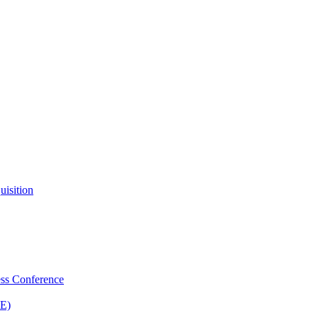
uisition
ss Conference
SE)