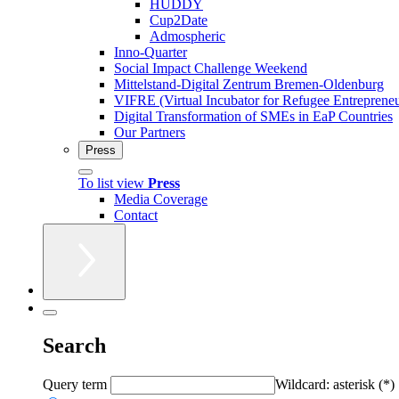
HUDDY
Cup2Date
Admospheric
Inno-Quarter
Social Impact Challenge Weekend
Mittelstand-Digital Zentrum Bremen-Oldenburg
VIFRE (Virtual Incubator for Refugee Entrepreneu
Digital Transformation of SMEs in EaP Countries
Our Partners
Press
To list view
Press
Media Coverage
Contact
Search
Query term
Wildcard: asterisk (*)