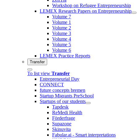
Workshop on Refugee Entrepreneurship
LEMEX Research Papers on Entrepreneurship
Volume 7
Volume 1
Volume 2
Volume 3
Volume 4
Volume 5
Volume 6
LEMEX Practice Reports
Transfer
To list view
Transfer
Entrepreneurial Day
CONNECT
future concepts bremen
Startup Migrants PreSchool
Startups of our students
Tapdesk
ReMedi Health
Förderfrage
Supazone
Skinuvita
Fabular.ai - Smart interpretations