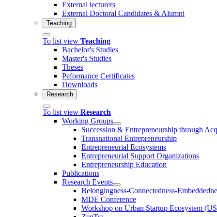
External lecturers
External Doctoral Candidates & Alumni
Teaching
To list view
Teaching
Bachelor's Studies
Master's Studies
Theses
Peformance Certificates
Downloads
Research
To list view
Research
Working Groups
Succession & Entrepreneurship through Acq
Transnational Entrepreneurship
Entrepreneurial Ecosystems
Entrepreneurial Support Organizations
Entrepreneurship Education
Publications
Research Events
Belongingness-Connectedness-Embeddedne
MDE Conference
Workshop on Urban Startup Ecosystem (U
ZenTra