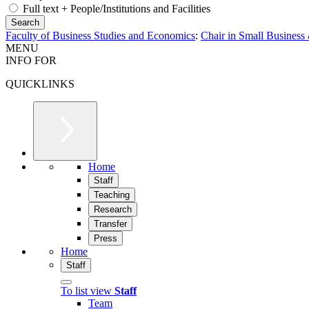
Full text + People/Institutions and Facilities
Faculty of Business Studies and Economics
:
Chair in Small Busines
MENU
INFO FOR
QUICKLINKS
Home
Staff
Teaching
Research
Transfer
Press
Home
Staff
To list view
Staff
Team