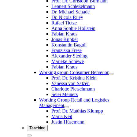
Prof. Dr. Christoph Burmann
Lennert Schleßelmann
Dr. Michael Schade
Dr. Nicola Riley
Rafael Tietze
Anna Sophie Hollstein
Fabian Kraus
Jonas Küpker
Konstantin Bagull
Franziska Frese
Alexander Steding
Marieke Schewe
Fabian Kraus
Working group Consumer Behavior
Prof. Dr. Kristina Klein
Vanessa von Salzen
Charlotte Pietschmann
Selei Meiners
Working Group Retail and Logistics
Management
Prof. Dr. Matthias Klumpp
Maria Keil
Justin Hüsemann
Teaching