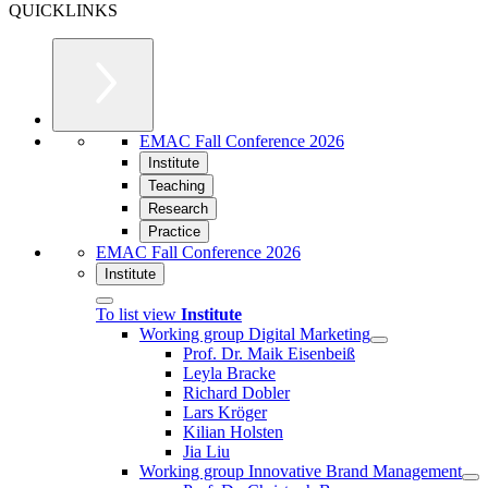
QUICKLINKS
EMAC Fall Conference 2026
Institute
Teaching
Research
Practice
EMAC Fall Conference 2026
Institute
To list view
Institute
Working group Digital Marketing
Prof. Dr. Maik Eisenbeiß
Leyla Bracke
Richard Dobler
Lars Kröger
Kilian Holsten
Jia Liu
Working group Innovative Brand Management