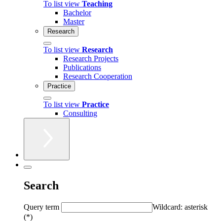
To list view
Teaching
Bachelor
Master
Research
To list view
Research
Research Projects
Publications
Research Cooperation
Practice
To list view
Practice
Consulting
Search
Query term
Wildcard: asterisk
(*)