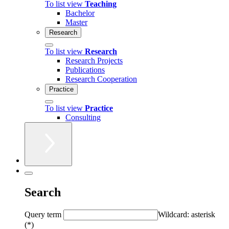
To list view
Teaching
Bachelor
Master
Research
To list view
Research
Research Projects
Publications
Research Cooperation
Practice
To list view
Practice
Consulting
Search
Query term
Wildcard: asterisk
(*)