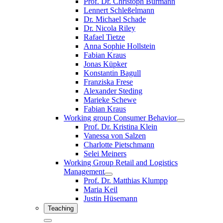
Prof. Dr. Christoph Burmann
Lennert Schleßelmann
Dr. Michael Schade
Dr. Nicola Riley
Rafael Tietze
Anna Sophie Hollstein
Fabian Kraus
Jonas Küpker
Konstantin Bagull
Franziska Frese
Alexander Steding
Marieke Schewe
Fabian Kraus
Working group Consumer Behavior
Prof. Dr. Kristina Klein
Vanessa von Salzen
Charlotte Pietschmann
Selei Meiners
Working Group Retail and Logistics
Management
Prof. Dr. Matthias Klumpp
Maria Keil
Justin Hüsemann
Teaching