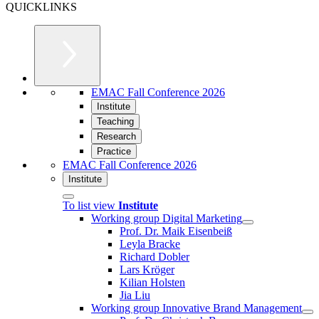
QUICKLINKS
EMAC Fall Conference 2026
Institute
Teaching
Research
Practice
EMAC Fall Conference 2026
Institute
To list view
Institute
Working group Digital Marketing
Prof. Dr. Maik Eisenbeiß
Leyla Bracke
Richard Dobler
Lars Kröger
Kilian Holsten
Jia Liu
Working group Innovative Brand Management