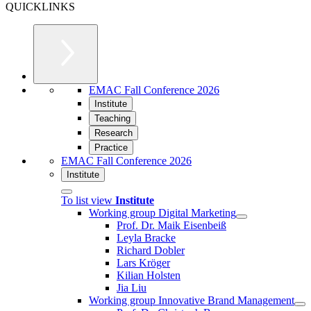
QUICKLINKS
EMAC Fall Conference 2026
Institute
Teaching
Research
Practice
EMAC Fall Conference 2026
Institute
To list view
Institute
Working group Digital Marketing
Prof. Dr. Maik Eisenbeiß
Leyla Bracke
Richard Dobler
Lars Kröger
Kilian Holsten
Jia Liu
Working group Innovative Brand Management