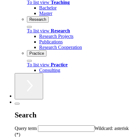
To list view
Teaching
Bachelor
Master
Research
To list view
Research
Research Projects
Publications
Research Cooperation
Practice
To list view
Practice
Consulting
Search
Query term
Wildcard: asterisk
(*)