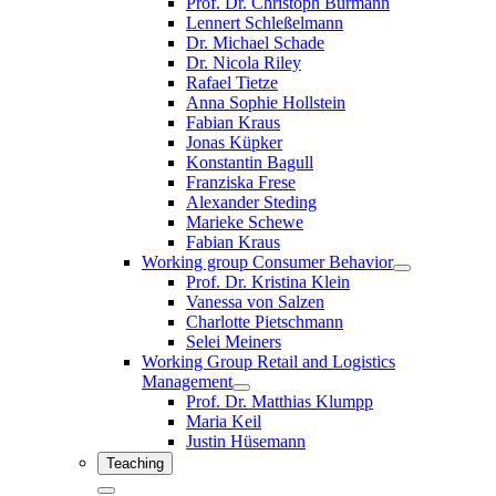
Prof. Dr. Christoph Burmann
Lennert Schleßelmann
Dr. Michael Schade
Dr. Nicola Riley
Rafael Tietze
Anna Sophie Hollstein
Fabian Kraus
Jonas Küpker
Konstantin Bagull
Franziska Frese
Alexander Steding
Marieke Schewe
Fabian Kraus
Working group Consumer Behavior
Prof. Dr. Kristina Klein
Vanessa von Salzen
Charlotte Pietschmann
Selei Meiners
Working Group Retail and Logistics
Management
Prof. Dr. Matthias Klumpp
Maria Keil
Justin Hüsemann
Teaching