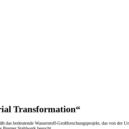
rial Transformation“
eißt das bedeutende Wasserstoff-Großforschungsprojekt, das von der U
as Bremer Stahlwerk besucht.