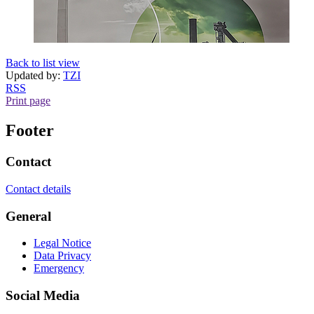
Back to list view
Updated by:
TZI
RSS
Print page
Footer
Contact
Contact details
General
Legal Notice
Data Privacy
Emergency
Social Media