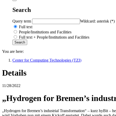
Search
Query term
Wildcard: asterisk (*)
Full text
People/Institutions and Facilities
Full text + People/Institutions and Facilities
You are here:
Center for Computing Technologies (TZI)
Details
11/28/2022
„Hydrogen for Bremen’s indust
„Hydrogen for Bremen’s industrial Transformation“ – kurz hyBit – h
wird Vorhaben nun mit einem Kickoff gestartet. Dabei wurde auch d