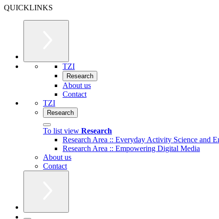
QUICKLINKS
TZI
Research
About us
Contact
TZI
Research
To list view
Research
Research Area :: Everyday Activity Science and E
Research Area :: Empowering Digital Media
About us
Contact