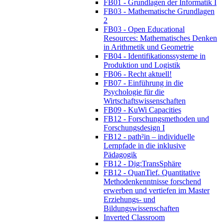
FB01 - Grundlagen der Informatik I
FB03 - Mathematische Grundlagen
2
FB03 - Open Educational
Resources: Mathematisches Denken
in Arithmetik und Geometrie
FB04 - Identifikationssysteme in
Produktion und Logistik
FB06 - Recht aktuell!
FB07 - Einführung in die
Psychologie für die
Wirtschaftswissenschaften
FB09 - KuWi Capacities
FB12 - Forschungsmethoden und
Forschungsdesign I
FB12 - path²in – individuelle
Lernpfade in die inklusive
Pädagogik
FB12 - Dig:TransSphäre
FB12 - QuanTief. Quantitative
Methodenkenntnisse forschend
erwerben und vertiefen im Master
Erziehungs- und
Bildungswissenschaften
Inverted Classroom