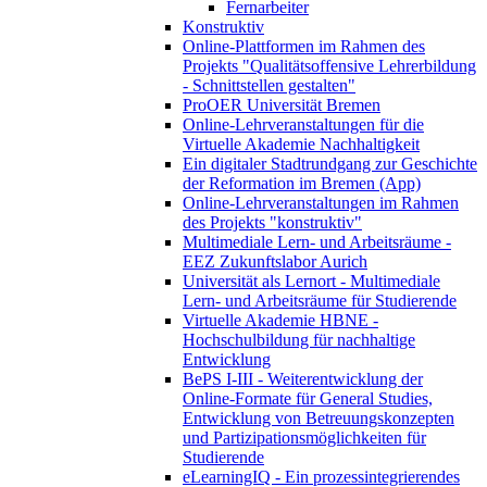
Fernarbeiter
Konstruktiv
Online-Plattformen im Rahmen des
Projekts "Qualitätsoffensive Lehrerbildung
- Schnittstellen gestalten"
ProOER Universität Bremen
Online-Lehrveranstaltungen für die
Virtuelle Akademie Nachhaltigkeit
Ein digitaler Stadtrundgang zur Geschichte
der Reformation im Bremen (App)
Online-Lehrveranstaltungen im Rahmen
des Projekts "konstruktiv"
Multimediale Lern- und Arbeitsräume -
EEZ Zukunftslabor Aurich
Universität als Lernort - Multimediale
Lern- und Arbeitsräume für Studierende
Virtuelle Akademie HBNE -
Hochschulbildung für nachhaltige
Entwicklung
BePS I-III - Weiterentwicklung der
Online-Formate für General Studies,
Entwicklung von Betreuungskonzepten
und Partizipationsmöglichkeiten für
Studierende
eLearningIQ - Ein prozessintegrierendes