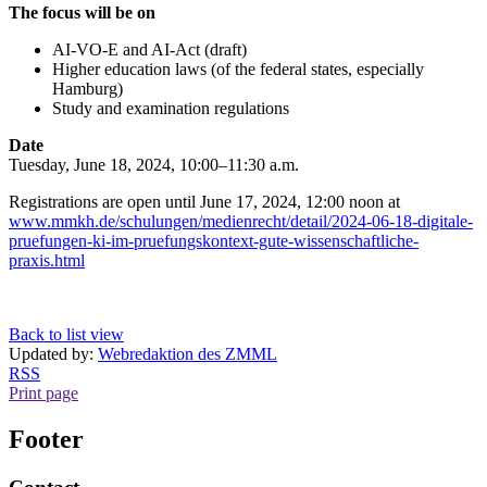
The focus will be on
AI-VO-E and AI-Act (draft)
Higher education laws (of the federal states, especially
Hamburg)
Study and examination regulations
Date
Tuesday, June 18, 2024, 10:00–11:30 a.m.
Registrations are open until June 17, 2024, 12:00 noon at
www.mmkh.de/schulungen/medienrecht/detail/2024-06-18-digitale-
pruefungen-ki-im-pruefungskontext-gute-wissenschaftliche-
praxis.html
Back to list view
Updated by:
Webredaktion des ZMML
RSS
Print page
Footer