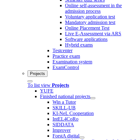
Online self-assessment in the
admission process
Voluntary application test
Mandatory admission test
Online Placement Test
Live E-Assessment via ARS
Software applications
Hybrid exams
Testcenter
Practice exam
Examination system
ExamControl
Projects
To list view
Projects
YUFE
Finished national projects
Win a Tutor
SKILL-UB
KI-NeL Cooperation
IntEL4CoRo
SIDDATA
Improver
ForstA digital