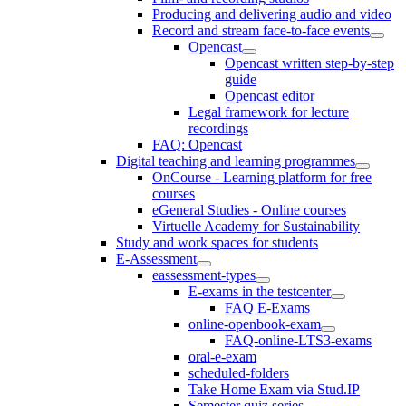
Producing and delivering audio and video
Record and stream face-to-face events
Opencast
Opencast written step-by-step
guide
Opencast editor
Legal framework for lecture
recordings
FAQ: Opencast
Digital teaching and learning programmes
OnCourse - Learning platform for free
courses
eGeneral Studies - Online courses
Virtuelle Academy for Sustainability
Study and work spaces for students
E-Assessment
eassessment-types
E-exams in the testcenter
FAQ E-Exams
online-openbook-exam
FAQ-online-LTS3-exams
oral-e-exam
scheduled-folders
Take Home Exam via Stud.IP
Semester quiz series