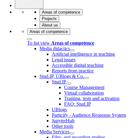
Areas of competence
Projects
About us
Areas of competence
To list view
Areas of competence
Media didactics
Artificial intelligence in teaching
Legal issues
Accessible digital teaching
Reports from practice
Stud.IP, UBlogs & Co.
Stud.IP
Course Management
Virtual collaboration
Training, tests and activation
FAQ: Stud.IP
UBlogs
Particify - Audience Response System
JupyterHub
Other tools
Media Services
Film- and recording studios