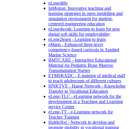
eLene4life
InMotion: Innovative teaching and
learning strategies in open modelling and
simulation environment for student-
centered engineering education
eLene4work: Learning to learn for new
digital soft skills for employability
eLene2learn - Learning to learn
eMaris - Enhanced three-level
competency-based curricula in Applied
Marine Science
BMTCARE - Interactive Educational
Material for Pediatric Bone Marrow
Transplantation Nurses
ETMSRADC - E-training of medical staff
to reach adolescents of different cultures
HNKTVE - Hanse Network - Knowledge
Transfer in Vocational Education
eLene-TLC - eLearning network for the
development of a Teaching and Learning
service Centre
eLene-TT - e-Learning network for
Teacher Training
HaMoNet - Network to develop and
promote mobility in vocational training