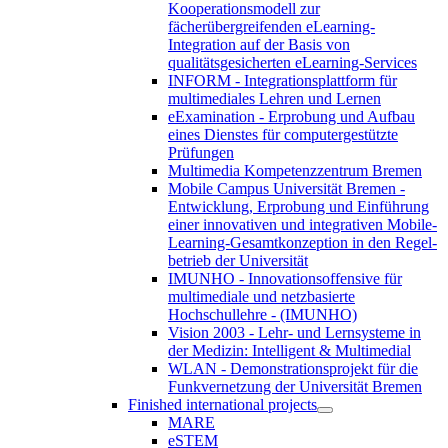
Kooperationsmodell zur
fächerübergreifenden eLearning-
Integration auf der Basis von
qualitätsgesicherten eLearning-Services
INFORM - Integrationsplattform für
multimediales Lehren und Lernen
eExamination - Erprobung und Aufbau
eines Dienstes für computergestützte
Prüfungen
Multimedia Kompetenzzentrum Bremen
Mobile Campus Universität Bremen -
Entwicklung, Erprobung und Einführung
einer innovativen und integrativen Mobile-
Learning-Gesamtkonzeption in den Regel-
betrieb der Universität
IMUNHO - Innovationsoffensive für
multimediale und netzbasierte
Hochschullehre - (IMUNHO)
Vision 2003 - Lehr- und Lernsysteme in
der Medizin: Intelligent & Multimedial
WLAN - Demonstrationsprojekt für die
Funkvernetzung der Universität Bremen
Finished international projects
MARE
eSTEM