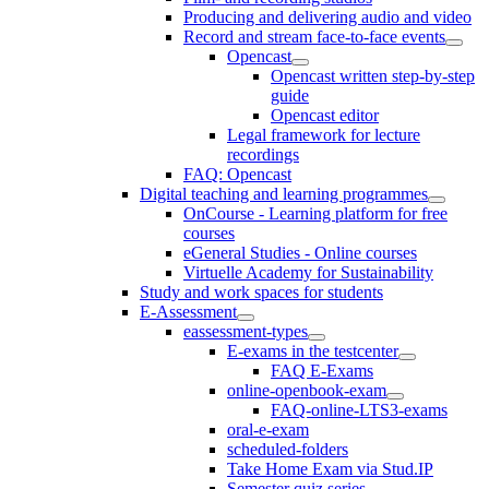
Producing and delivering audio and video
Record and stream face-to-face events
Opencast
Opencast written step-by-step
guide
Opencast editor
Legal framework for lecture
recordings
FAQ: Opencast
Digital teaching and learning programmes
OnCourse - Learning platform for free
courses
eGeneral Studies - Online courses
Virtuelle Academy for Sustainability
Study and work spaces for students
E-Assessment
eassessment-types
E-exams in the testcenter
FAQ E-Exams
online-openbook-exam
FAQ-online-LTS3-exams
oral-e-exam
scheduled-folders
Take Home Exam via Stud.IP
Semester quiz series