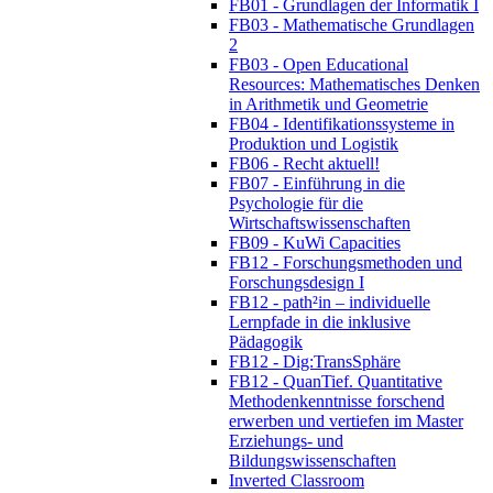
FB01 - Grundlagen der Informatik I
FB03 - Mathematische Grundlagen
2
FB03 - Open Educational
Resources: Mathematisches Denken
in Arithmetik und Geometrie
FB04 - Identifikationssysteme in
Produktion und Logistik
FB06 - Recht aktuell!
FB07 - Einführung in die
Psychologie für die
Wirtschaftswissenschaften
FB09 - KuWi Capacities
FB12 - Forschungsmethoden und
Forschungsdesign I
FB12 - path²in – individuelle
Lernpfade in die inklusive
Pädagogik
FB12 - Dig:TransSphäre
FB12 - QuanTief. Quantitative
Methodenkenntnisse forschend
erwerben und vertiefen im Master
Erziehungs- und
Bildungswissenschaften
Inverted Classroom