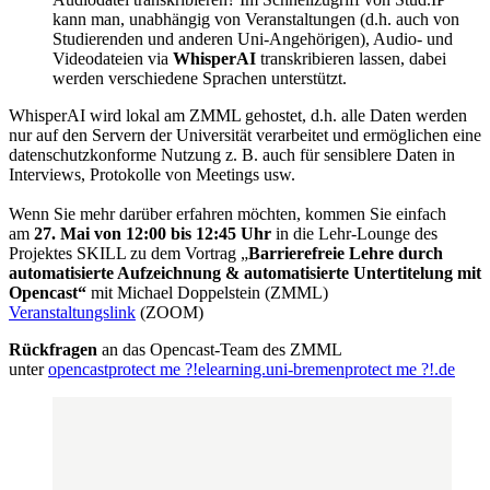
kann man, unabhängig von Veranstaltungen (d.h. auch von
Studierenden und anderen Uni-Angehörigen), Audio- und
Videodateien via
WhisperAI
transkribieren lassen, dabei
werden verschiedene Sprachen unterstützt.
WhisperAI wird lokal am ZMML gehostet, d.h. alle Daten werden
nur auf den Servern der Universität verarbeitet und ermöglichen eine
datenschutzkonforme Nutzung z. B. auch für sensiblere Daten in
Interviews, Protokolle von Meetings usw.
Wenn Sie mehr darüber erfahren möchten, kommen Sie einfach
am
27. Mai von 12:00 bis 12:45 Uhr
in die Lehr-Lounge des
Projektes SKILL zu dem Vortrag „
Barrierefreie Lehre durch
automatisierte Aufzeichnung & automatisierte Untertitelung mit
Opencast“
mit Michael Doppelstein (ZMML)
Veranstaltungslink
(ZOOM)
Rückfragen
an das Opencast-Team des ZMML
unter
opencast
protect me ?!
elearning.uni-bremen
protect me ?!
.de