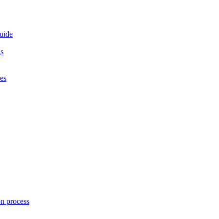
guide
gs
es
on process