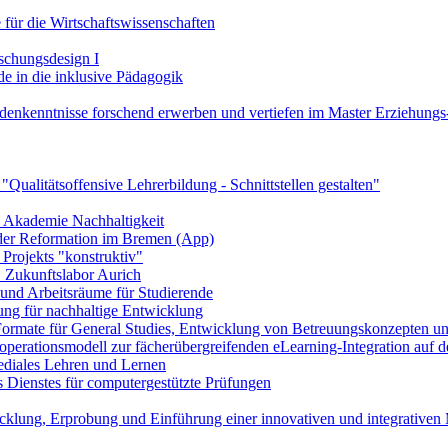
 für die Wirtschaftswissenschaften
schungsdesign I
de in die inklusive Pädagogik
denkenntnisse forschend erwerben und vertiefen im Master Erziehungs
Qualitätsoffensive Lehrerbildung - Schnittstellen gestalten"
le Akademie Nachhaltigkeit
e der Reformation im Bremen (App)
Projekts "konstruktiv"
 Zukunftslabor Aurich
- und Arbeitsräume für Studierende
ng für nachhaltige Entwicklung
Formate für General Studies, Entwicklung von Betreuungskonzepten und
perationsmodell zur fächerübergreifenden eLearning-Integration auf de
ediales Lehren und Lernen
 Dienstes für computergestützte Prüfungen
klung, Erprobung und Einführung einer innovativen und integrativen 