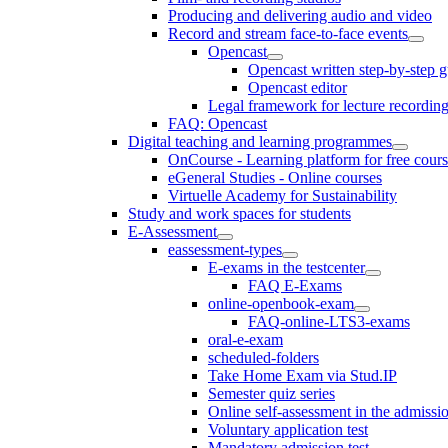
Producing and delivering audio and video
Record and stream face-to-face events
Opencast
Opencast written step-by-step 
Opencast editor
Legal framework for lecture recordin
FAQ: Opencast
Digital teaching and learning programmes
OnCourse - Learning platform for free cours
eGeneral Studies - Online courses
Virtuelle Academy for Sustainability
Study and work spaces for students
E-Assessment
eassessment-types
E-exams in the testcenter
FAQ E-Exams
online-openbook-exam
FAQ-online-LTS3-exams
oral-e-exam
scheduled-folders
Take Home Exam via Stud.IP
Semester quiz series
Online self-assessment in the admissi
Voluntary application test
Mandatory admission test