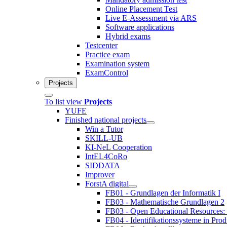
Online Placement Test
Live E-Assessment via ARS
Software applications
Hybrid exams
Testcenter
Practice exam
Examination system
ExamControl
Projects
To list view
Projects
YUFE
Finished national projects
Win a Tutor
SKILL-UB
KI-NeL Cooperation
IntEL4CoRo
SIDDATA
Improver
ForstA digital
FB01 - Grundlagen der Informatik I
FB03 - Mathematische Grundlagen 2
FB03 - Open Educational Resources:
FB04 - Identifikationssysteme in Prod