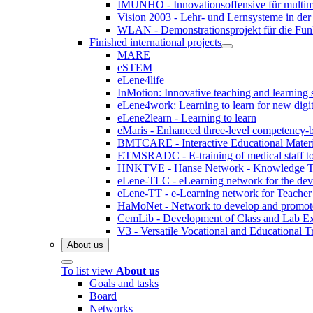
IMUNHO - Innovationsoffensive für multim
Vision 2003 - Lehr- und Lernsysteme in der 
WLAN - Demonstrationsprojekt für die Fun
Finished international projects
MARE
eSTEM
eLene4life
InMotion: Innovative teaching and learning 
eLene4work: Learning to learn for new digita
eLene2learn - Learning to learn
eMaris - Enhanced three-level competency-b
BMTCARE - Interactive Educational Materia
ETMSRADC - E-training of medical staff to r
HNKTVE - Hanse Network - Knowledge Tran
eLene-TLC - eLearning network for the dev
eLene-TT - e-Learning network for Teacher
HaMoNet - Network to develop and promote m
CemLib - Development of Class and Lab Exp
V3 - Versatile Vocational and Educational T
About us
To list view
About us
Goals and tasks
Board
Networks