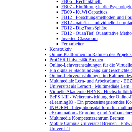
FB06 - Recht aktuell!
FB07 - Einführung in die Psychologie
FB09 - KuWi Capacities
FB12 - Forschungsmethoden und For
FB12 - path²in – individuelle Lernpfa
FB12 - Dig:TransSphäre
FB12 - QuanTief. Quantitative Metho
Inverted Classroom
Fernarbeiter
Konstruktiv
Online-Plattformen im Rahmen des Projekts "
ProOER Universität Bremen
Online-Lehrveranstaltungen für die Virtuel
Ein digitaler Stadtrundgang zur Geschicht
Online-Lehrveranstaltungen im Rahmen des 
Multimediale Lern- und Arbeitsräume - EEZ
Universität als Lernort - Multimediale Lern
Virtuelle Akademie HBNE - Hochschulbildu
BePS I-III - Weiterentwicklung der Online-
eLearningIQ - Ein prozessintegrierendes Koo
INFORM - Integrationsplattform für multim
eExamination - Erprobung und Aufbau eines
Multimedia Kompetenzzentrum Bremen
Mobile Campus Universität Bremen - Entwic
Universität