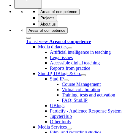
Areas of competence
Projects
About us
Areas of competence
To list view
Areas of competence
Media didactics
Artificial intelligence in teaching
Legal issues
Accessible digital teaching
Reports from practice
Stud.IP, UBlogs & Co.
Stud.IP
Course Management
Virtual collaboration
Training, tests and activation
FAQ: Stud.IP
UBlogs
Particify - Audience Response System
JupyterHub
Other tools
Media Services
Film- and recording studios