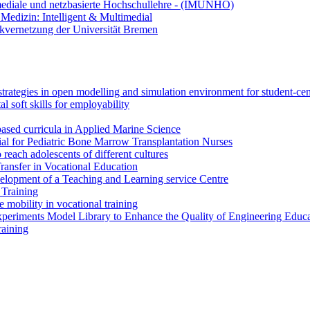
ediale und netzbasierte Hochschullehre - (IMUNHO)
Medizin: Intelligent & Multimedial
kvernetzung der Universität Bremen
strategies in open modelling and simulation environment for student-ce
l soft skills for employability
ased curricula in Applied Marine Science
l for Pediatric Bone Marrow Transplantation Nurses
each adolescents of different cultures
sfer in Vocational Education
elopment of a Teaching and Learning service Centre
 Training
obility in vocational training
eriments Model Library to Enhance the Quality of Engineering Educa
raining