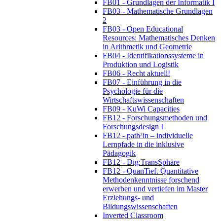
FB01 - Grundlagen der Informatik I
FB03 - Mathematische Grundlagen
2
FB03 - Open Educational
Resources: Mathematisches Denken
in Arithmetik und Geometrie
FB04 - Identifikationssysteme in
Produktion und Logistik
FB06 - Recht aktuell!
FB07 - Einführung in die
Psychologie für die
Wirtschaftswissenschaften
FB09 - KuWi Capacities
FB12 - Forschungsmethoden und
Forschungsdesign I
FB12 - path²in – individuelle
Lernpfade in die inklusive
Pädagogik
FB12 - Dig:TransSphäre
FB12 - QuanTief. Quantitative
Methodenkenntnisse forschend
erwerben und vertiefen im Master
Erziehungs- und
Bildungswissenschaften
Inverted Classroom