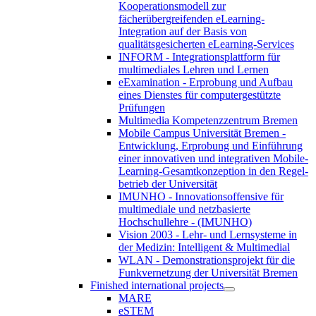
Kooperationsmodell zur
fächerübergreifenden eLearning-
Integration auf der Basis von
qualitätsgesicherten eLearning-Services
INFORM - Integrationsplattform für
multimediales Lehren und Lernen
eExamination - Erprobung und Aufbau
eines Dienstes für computergestützte
Prüfungen
Multimedia Kompetenzzentrum Bremen
Mobile Campus Universität Bremen -
Entwicklung, Erprobung und Einführung
einer innovativen und integrativen Mobile-
Learning-Gesamtkonzeption in den Regel-
betrieb der Universität
IMUNHO - Innovationsoffensive für
multimediale und netzbasierte
Hochschullehre - (IMUNHO)
Vision 2003 - Lehr- und Lernsysteme in
der Medizin: Intelligent & Multimedial
WLAN - Demonstrationsprojekt für die
Funkvernetzung der Universität Bremen
Finished international projects
MARE
eSTEM