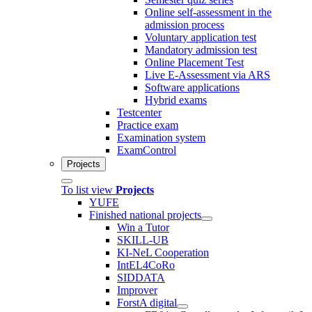
Online self-assessment in the
admission process
Voluntary application test
Mandatory admission test
Online Placement Test
Live E-Assessment via ARS
Software applications
Hybrid exams
Testcenter
Practice exam
Examination system
ExamControl
Projects
To list view
Projects
YUFE
Finished national projects
Win a Tutor
SKILL-UB
KI-NeL Cooperation
IntEL4CoRo
SIDDATA
Improver
ForstA digital