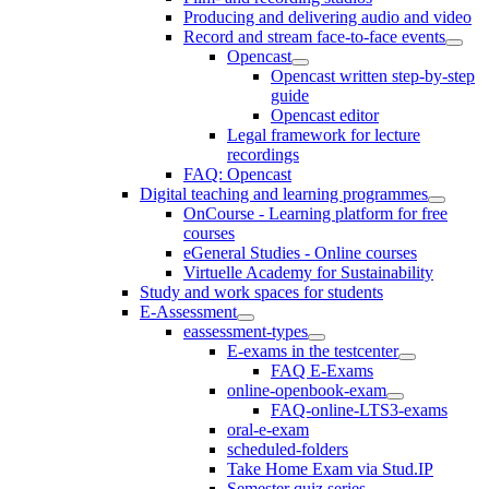
Producing and delivering audio and video
Record and stream face-to-face events
Opencast
Opencast written step-by-step
guide
Opencast editor
Legal framework for lecture
recordings
FAQ: Opencast
Digital teaching and learning programmes
OnCourse - Learning platform for free
courses
eGeneral Studies - Online courses
Virtuelle Academy for Sustainability
Study and work spaces for students
E-Assessment
eassessment-types
E-exams in the testcenter
FAQ E-Exams
online-openbook-exam
FAQ-online-LTS3-exams
oral-e-exam
scheduled-folders
Take Home Exam via Stud.IP
Semester quiz series