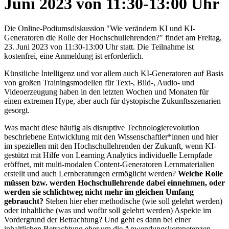
Juni 2023 von 11:30-13:00 Uhr
Die Online-Podiumsdiskussion "Wie verändern KI und KI-
Generatoren die Rolle der Hochschullehrenden?" findet am Freitag,
23. Juni 2023 von 11:30-13:00 Uhr statt. Die Teilnahme ist
kostenfrei, eine Anmeldung ist erforderlich.
Künstliche Intelligenz und vor allem auch KI-Generatoren auf Basis
von großen Trainingsmodellen für Text-, Bild-, Audio- und
Videoerzeugung haben in den letzten Wochen und Monaten für
einen extremen Hype, aber auch für dystopische Zukunftsszenarien
gesorgt.
Was macht diese häufig als disruptive Technologierevolution
beschriebene Entwicklung mit den Wissenschaftler*innen und hier
im speziellen mit den Hochschullehrenden der Zukunft, wenn KI-
gestützt mit Hilfe von Learning Analytics individuelle Lernpfade
eröffnet, mit multi-modalen Content-Generatoren Lernmaterialien
erstellt und auch Lernberatungen ermöglicht werden?
Welche Rolle
müssen bzw. werden Hochschullehrende dabei einnehmen, oder
werden sie schlichtweg nicht mehr im gleichen Umfang
gebraucht?
Stehen hier eher methodische (wie soll gelehrt werden)
oder inhaltliche (was und wofür soll gelehrt werden) Aspekte im
Vordergrund der Betrachtung? Und geht es dann bei einer
inhaltlichen Betrachtung eher um die Anwendungskompetenzen