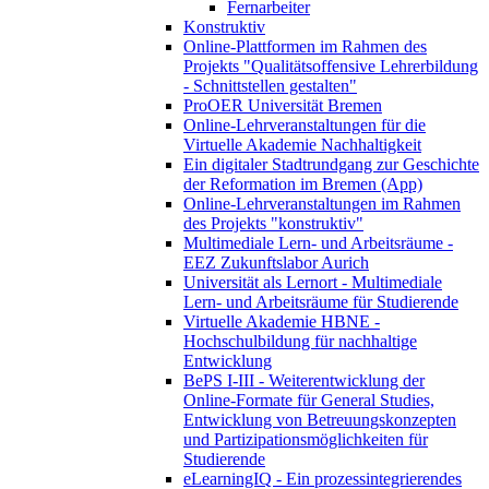
Fernarbeiter
Konstruktiv
Online-Plattformen im Rahmen des
Projekts "Qualitätsoffensive Lehrerbildung
- Schnittstellen gestalten"
ProOER Universität Bremen
Online-Lehrveranstaltungen für die
Virtuelle Akademie Nachhaltigkeit
Ein digitaler Stadtrundgang zur Geschichte
der Reformation im Bremen (App)
Online-Lehrveranstaltungen im Rahmen
des Projekts "konstruktiv"
Multimediale Lern- und Arbeitsräume -
EEZ Zukunftslabor Aurich
Universität als Lernort - Multimediale
Lern- und Arbeitsräume für Studierende
Virtuelle Akademie HBNE -
Hochschulbildung für nachhaltige
Entwicklung
BePS I-III - Weiterentwicklung der
Online-Formate für General Studies,
Entwicklung von Betreuungskonzepten
und Partizipationsmöglichkeiten für
Studierende
eLearningIQ - Ein prozessintegrierendes