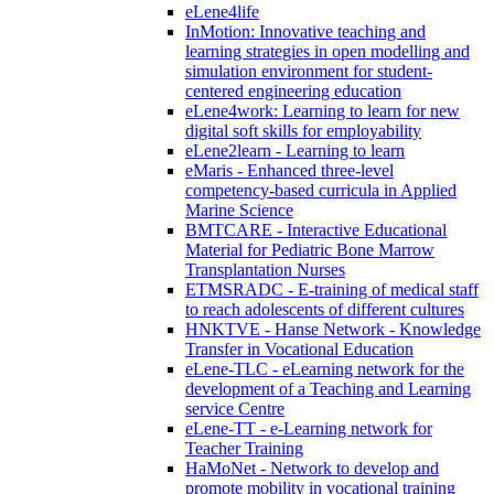
eLene4life
InMotion: Innovative teaching and
learning strategies in open modelling and
simulation environment for student-
centered engineering education
eLene4work: Learning to learn for new
digital soft skills for employability
eLene2learn - Learning to learn
eMaris - Enhanced three-level
competency-based curricula in Applied
Marine Science
BMTCARE - Interactive Educational
Material for Pediatric Bone Marrow
Transplantation Nurses
ETMSRADC - E-training of medical staff
to reach adolescents of different cultures
HNKTVE - Hanse Network - Knowledge
Transfer in Vocational Education
eLene-TLC - eLearning network for the
development of a Teaching and Learning
service Centre
eLene-TT - e-Learning network for
Teacher Training
HaMoNet - Network to develop and
promote mobility in vocational training