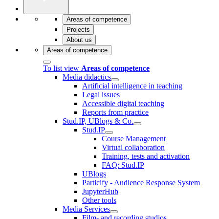
Areas of competence
Projects
About us
Areas of competence
To list view
Areas of competence
Media didactics
Artificial intelligence in teaching
Legal issues
Accessible digital teaching
Reports from practice
Stud.IP, UBlogs & Co.
Stud.IP
Course Management
Virtual collaboration
Training, tests and activation
FAQ: Stud.IP
UBlogs
Particify - Audience Response System
JupyterHub
Other tools
Media Services
Film- and recording studios