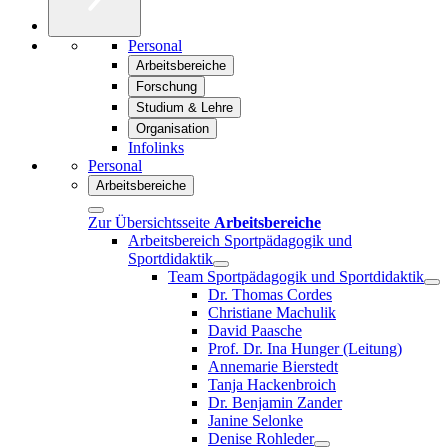
Personal
Arbeitsbereiche
Forschung
Studium & Lehre
Organisation
Infolinks
Personal
Arbeitsbereiche
Zur Übersichtsseite
Arbeitsbereiche
Arbeitsbereich Sportpädagogik und
Sportdidaktik
Team Sportpädagogik und Sportdidaktik
Dr. Thomas Cordes
Christiane Machulik
David Paasche
Prof. Dr. Ina Hunger (Leitung)
Annemarie Bierstedt
Tanja Hackenbroich
Dr. Benjamin Zander
Janine Selonke
Denise Rohleder