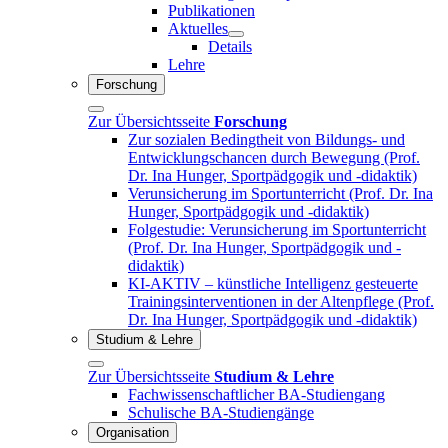
Publikationen
Aktuelles
Details
Lehre
Forschung
Zur Übersichtsseite
Forschung
Zur sozialen Bedingtheit von Bildungs- und
Entwicklungschancen durch Bewegung (Prof.
Dr. Ina Hunger, Sportpädgogik und -didaktik)
Verunsicherung im Sportunterricht (Prof. Dr. Ina
Hunger, Sportpädgogik und -didaktik)
Folgestudie: Verunsicherung im Sportunterricht
(Prof. Dr. Ina Hunger, Sportpädgogik und -
didaktik)
KI-AKTIV – künstliche Intelligenz gesteuerte
Trainingsinterventionen in der Altenpflege (Prof.
Dr. Ina Hunger, Sportpädgogik und -didaktik)
Studium & Lehre
Zur Übersichtsseite
Studium & Lehre
Fachwissenschaftlicher BA-Studiengang
Schulische BA-Studiengänge
Organisation