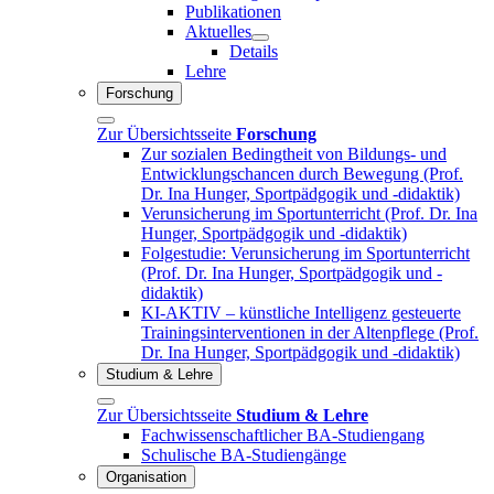
Publikationen
Aktuelles
Details
Lehre
Forschung
Zur Übersichtsseite
Forschung
Zur sozialen Bedingtheit von Bildungs- und
Entwicklungschancen durch Bewegung (Prof.
Dr. Ina Hunger, Sportpädgogik und -didaktik)
Verunsicherung im Sportunterricht (Prof. Dr. Ina
Hunger, Sportpädgogik und -didaktik)
Folgestudie: Verunsicherung im Sportunterricht
(Prof. Dr. Ina Hunger, Sportpädgogik und -
didaktik)
KI-AKTIV – künstliche Intelligenz gesteuerte
Trainingsinterventionen in der Altenpflege (Prof.
Dr. Ina Hunger, Sportpädgogik und -didaktik)
Studium & Lehre
Zur Übersichtsseite
Studium & Lehre
Fachwissenschaftlicher BA-Studiengang
Schulische BA-Studiengänge
Organisation