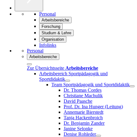
Personal
Arbeitsbereiche
Forschung
Studium & Lehre
Organisation
Infolinks
Personal
Arbeitsbereiche
Zur Übersichtsseite
Arbeitsbereiche
Arbeitsbereich Sportpädagogik und
Sportdidaktik
Team Sportpädagogik und Sportdidaktik
Dr. Thomas Cordes
Christiane Machulik
David Paasche
Prof. Dr. Ina Hunger (Leitung)
Annemarie Bierstedt
Tanja Hackenbroich
Dr. Benjamin Zander
Janine Selonke
Denise Rohleder