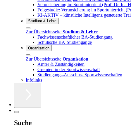
Verunsicherung im Sportunterricht (Prof. Dr. Ina 
Folgestudie: Verunsicherung im Sportunterricht (P
KI-AKTIV – künstliche Intelligenz gesteuerte Trai
Studium & Lehre
Zur Übersichtsseite
Studium & Lehre
Fachwissenschaftlicher BA-Studiengang
Schulische BA-Studiengänge
Organisation
Zur Übersichtsseite
Organisation
Ämter & Zuständigkeiten
Gremien in der Sportwissenschaft
Studiengangs-Ausschuss Sportwissenschaften
Infolinks
Suche