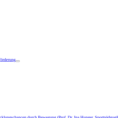
förderung
icklungschancen durch Bewegung (Prof. Dr. Ina Hunger, Sportpädgogik