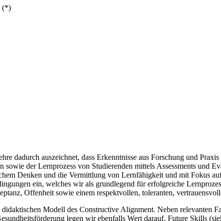
 (*)
 Lehre dadurch auszeichnet, dass Erkenntnisse aus Forschung und Praxis 
en sowie der Lernprozess von Studierenden mittels Assessments und Eva
ischem Denken und die Vermittlung von Lernfähigkeit und mit Fokus a
ingungen ein, welches wir als grundlegend für erfolgreiche Lernprozess
ptanz, Offenheit sowie einem respektvollen, toleranten, vertrauensvol
em didaktischen Modell des Constructive Alignment. Neben relevanten F
ndheitsförderung legen wir ebenfalls Wert darauf, Future Skills (si