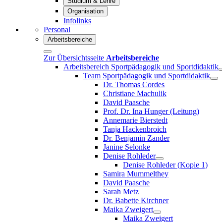
Studium & Lehre
Organisation
Infolinks
Personal
Arbeitsbereiche
Zur Übersichtsseite
Arbeitsbereiche
Arbeitsbereich Sportpädagogik und Sportdidaktik
Team Sportpädagogik und Sportdidaktik
Dr. Thomas Cordes
Christiane Machulik
David Paasche
Prof. Dr. Ina Hunger (Leitung)
Annemarie Bierstedt
Tanja Hackenbroich
Dr. Benjamin Zander
Janine Selonke
Denise Rohleder
Denise Rohleder (Kopie 1)
Samira Mummelthey
David Paasche
Sarah Metz
Dr. Babette Kirchner
Maika Zweigert
Maika Zweigert