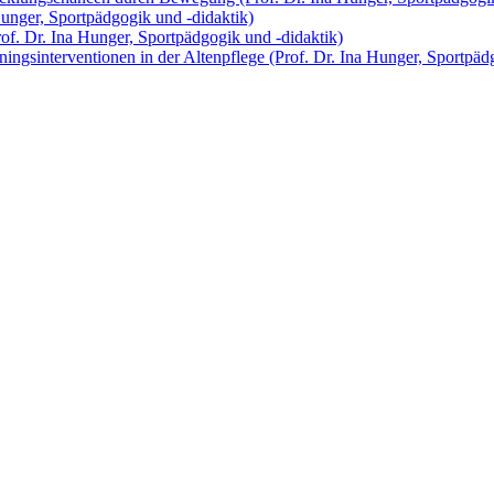
Hunger, Sportpädgogik und -didaktik)
rof. Dr. Ina Hunger, Sportpädgogik und -didaktik)
ningsinterventionen in der Altenpflege (Prof. Dr. Ina Hunger, Sportpäd