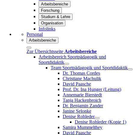
Arbeitsbereiche
Forschung
Studium & Lehre
Organisation
Infolinks
Personal
Arbeitsbereiche
Zur Übersichtsseite
Arbeitsbereiche
Arbeitsbereich Sportpädagogik und
Sportdidaktik
Team Sportpädagogik und Sportdidaktik
Dr. Thomas Cordes
Christiane Machulik
David Paasche
Prof. Dr. Ina Hunger (Leitung)
Annemarie Bierstedt
Tanja Hackenbroich
Dr. Benjamin Zander
Janine Selonke
Denise Rohleder
Denise Rohleder (Kopie 1)
Samira Mummelthey
David Paasche