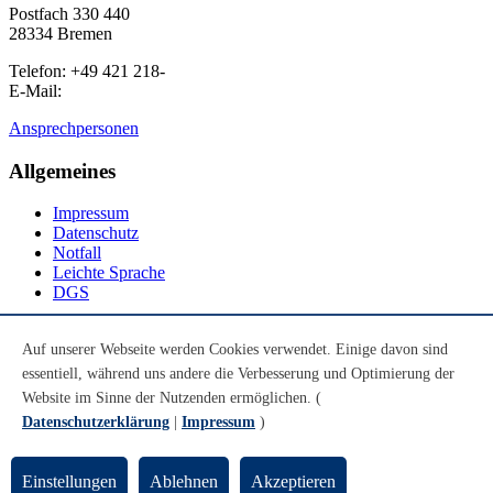
Postfach 330 440
28334 Bremen
Telefon: +49 421 218-
E-Mail:
Ansprechpersonen
Allgemeines
Impressum
Datenschutz
Notfall
Leichte Sprache
DGS
Social Media
Auf unserer Webseite werden Cookies verwendet. Einige davon sind
essentiell, während uns andere die Verbesserung und Optimierung der
Youtube
Instagram
Website im Sinne der Nutzenden ermöglichen. (
LinkedIn
Datenschutzerklärung
|
Impressum
)
Mastodon
© Universität Bremen 2026
Einstellungen
Ablehnen
Akzeptieren