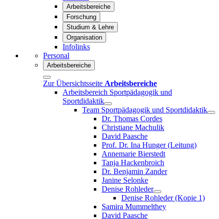
Arbeitsbereiche
Forschung
Studium & Lehre
Organisation
Infolinks
Personal
Arbeitsbereiche
Zur Übersichtsseite
Arbeitsbereiche
Arbeitsbereich Sportpädagogik und
Sportdidaktik
Team Sportpädagogik und Sportdidaktik
Dr. Thomas Cordes
Christiane Machulik
David Paasche
Prof. Dr. Ina Hunger (Leitung)
Annemarie Bierstedt
Tanja Hackenbroich
Dr. Benjamin Zander
Janine Selonke
Denise Rohleder
Denise Rohleder (Kopie 1)
Samira Mummelthey
David Paasche