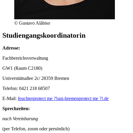
© Gustavo Alàbiso
Studiengangskoordinatorin
Adresse:
Fachbereichsverwaltung
GW1 (Raum C2180)
Universitätsallee 2c/ 28359 Bremen
Telefon: 0421 218 68507
E-Mail:
feuchter
protect me ?!
uni-bremen
protect me ?!
.de
Sprechzeiten:
nach Vereinbarung
(per Telefon, zoom oder persönlich)