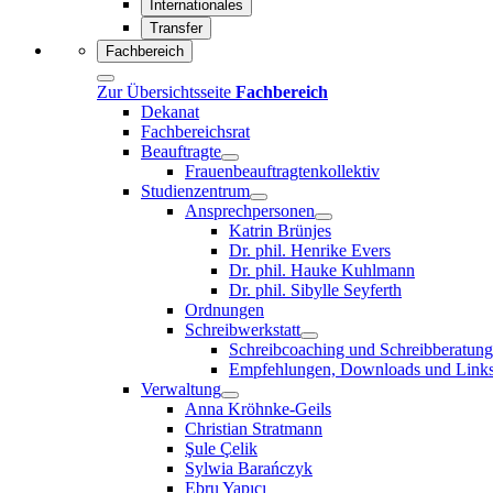
Internationales
Transfer
Fachbereich
Zur Übersichtsseite
Fachbereich
Dekanat
Fachbereichsrat
Beauftragte
Frauenbeauftragtenkollektiv
Studienzentrum
Ansprechpersonen
Katrin Brünjes
Dr. phil. Henrike Evers
Dr. phil. Hauke Kuhlmann
Dr. phil. Sibylle Seyferth
Ordnungen
Schreibwerkstatt
Schreibcoaching und Schreibberatung
Empfehlungen, Downloads und Link
Verwaltung
Anna Kröhnke-Geils
Christian Stratmann
Şule Çelik
Sylwia Barańczyk
Ebru Yapıcı