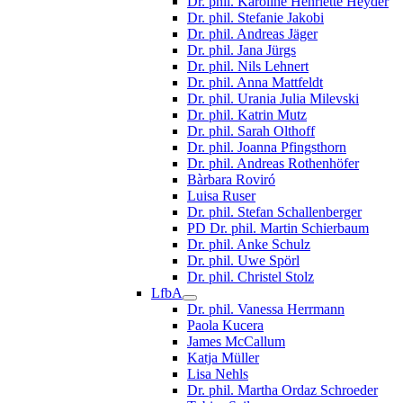
Dr. phil. Karoline Henriette Heyder
Dr. phil. Stefanie Jakobi
Dr. phil. Andreas Jäger
Dr. phil. Jana Jürgs
Dr. phil. Nils Lehnert
Dr. phil. Anna Mattfeldt
Dr. phil. Urania Julia Milevski
Dr. phil. Katrin Mutz
Dr. phil. Sarah Olthoff
Dr. phil. Joanna Pfingsthorn
Dr. phil. Andreas Rothenhöfer
Bàrbara Roviró
Luisa Ruser
Dr. phil. Stefan Schallenberger
PD Dr. phil. Martin Schierbaum
Dr. phil. Anke Schulz
Dr. phil. Uwe Spörl
Dr. phil. Christel Stolz
LfbA
Dr. phil. Vanessa Herrmann
Paola Kucera
James McCallum
Katja Müller
Lisa Nehls
Dr. phil. Martha Ordaz Schroeder