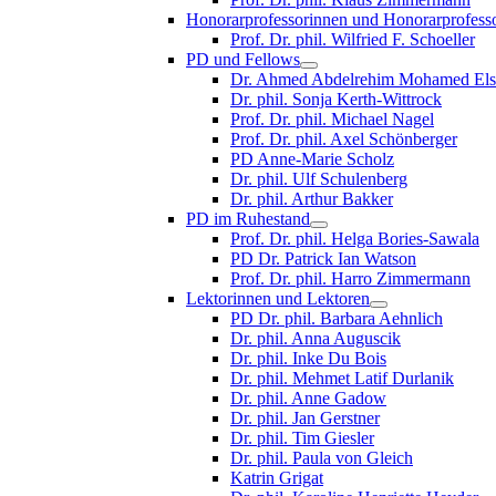
Honorarprofessorinnen und Honorarprofess
Prof. Dr. phil. Wilfried F. Schoeller
PD und Fellows
Dr. Ahmed Abdelrehim Mohamed Els
Dr. phil. Sonja Kerth-Wittrock
Prof. Dr. phil. Michael Nagel
Prof. Dr. phil. Axel Schönberger
PD Anne-Marie Scholz
Dr. phil. Ulf Schulenberg
Dr. phil. Arthur Bakker
PD im Ruhestand
Prof. Dr. phil. Helga Bories-Sawala
PD Dr. Patrick Ian Watson
Prof. Dr. phil. Harro Zimmermann
Lektorinnen und Lektoren
PD Dr. phil. Barbara Aehnlich
Dr. phil. Anna Auguscik
Dr. phil. Inke Du Bois
Dr. phil. Mehmet Latif Durlanik
Dr. phil. Anne Gadow
Dr. phil. Jan Gerstner
Dr. phil. Tim Giesler
Dr. phil. Paula von Gleich
Katrin Grigat