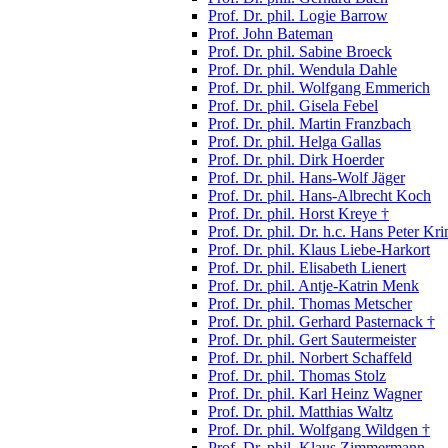
Prof. Dr. phil. Logie Barrow
Prof. John Bateman
Prof. Dr. phil. Sabine Broeck
Prof. Dr. phil. Wendula Dahle
Prof. Dr. phil. Wolfgang Emmerich
Prof. Dr. phil. Gisela Febel
Prof. Dr. phil. Martin Franzbach
Prof. Dr. phil. Helga Gallas
Prof. Dr. phil. Dirk Hoerder
Prof. Dr. phil. Hans-Wolf Jäger
Prof. Dr. phil. Hans-Albrecht Koch
Prof. Dr. phil. Horst Kreye †
Prof. Dr. phil. Dr. h.c. Hans Peter Kri
Prof. Dr. phil. Klaus Liebe-Harkort
Prof. Dr. phil. Elisabeth Lienert
Prof. Dr. phil. Antje-Katrin Menk
Prof. Dr. phil. Thomas Metscher
Prof. Dr. phil. Gerhard Pasternack †
Prof. Dr. phil. Gert Sautermeister
Prof. Dr. phil. Norbert Schaffeld
Prof. Dr. phil. Thomas Stolz
Prof. Dr. phil. Karl Heinz Wagner
Prof. Dr. phil. Matthias Waltz
Prof. Dr. phil. Wolfgang Wildgen †
Prof. Dr. phil. Klaus Zimmermann