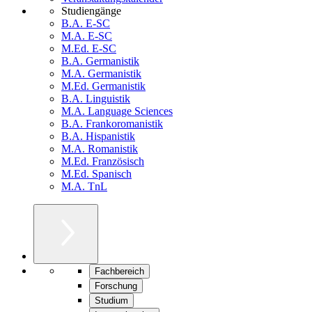
Studiengänge
B.A. E-SC
M.A. E-SC
M.Ed. E-SC
B.A. Germanistik
M.A. Germanistik
M.Ed. Germanistik
B.A. Linguistik
M.A. Language Sciences
B.A. Frankoromanistik
B.A. Hispanistik
M.A. Romanistik
M.Ed. Französisch
M.Ed. Spanisch
M.A. TnL
Fachbereich
Forschung
Studium