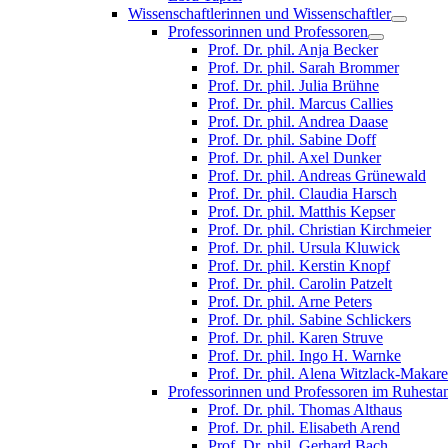
Wissenschaftlerinnen und Wissenschaftler
Professorinnen und Professoren
Prof. Dr. phil. Anja Becker
Prof. Dr. phil. Sarah Brommer
Prof. Dr. phil. Julia Brühne
Prof. Dr. phil. Marcus Callies
Prof. Dr. phil. Andrea Daase
Prof. Dr. phil. Sabine Doff
Prof. Dr. phil. Axel Dunker
Prof. Dr. phil. Andreas Grünewald
Prof. Dr. phil. Claudia Harsch
Prof. Dr. phil. Matthis Kepser
Prof. Dr. phil. Christian Kirchmeier
Prof. Dr. phil. Ursula Kluwick
Prof. Dr. phil. Kerstin Knopf
Prof. Dr. phil. Carolin Patzelt
Prof. Dr. phil. Arne Peters
Prof. Dr. phil. Sabine Schlickers
Prof. Dr. phil. Karen Struve
Prof. Dr. phil. Ingo H. Warnke
Prof. Dr. phil. Alena Witzlack-Makar
Professorinnen und Professoren im Ruhesta
Prof. Dr. phil. Thomas Althaus
Prof. Dr. phil. Elisabeth Arend
Prof. Dr. phil. Gerhard Bach