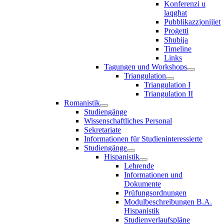
Konferenzi u
laqgħat
Pubblikazzjonijiet
Proġetti
Sħubija
Timeline
Links
Tagungen und Workshops
Triangulation
Triangulation I
Triangulation II
Romanistik
Studiengänge
Wissenschaftliches Personal
Sekretariate
Informationen für Studieninteressierte
Studiengänge
Hispanistik
Lehrende
Informationen und
Dokumente
Prüfungsordnungen
Modulbeschreibungen B.A.
Hispanistik
Studienverlaufspläne