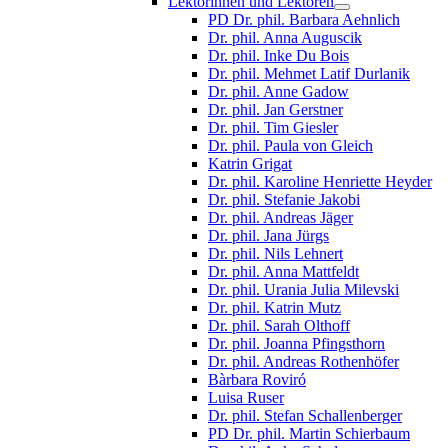
Lektorinnen und Lektoren
PD Dr. phil. Barbara Aehnlich
Dr. phil. Anna Auguscik
Dr. phil. Inke Du Bois
Dr. phil. Mehmet Latif Durlanik
Dr. phil. Anne Gadow
Dr. phil. Jan Gerstner
Dr. phil. Tim Giesler
Dr. phil. Paula von Gleich
Katrin Grigat
Dr. phil. Karoline Henriette Heyder
Dr. phil. Stefanie Jakobi
Dr. phil. Andreas Jäger
Dr. phil. Jana Jürgs
Dr. phil. Nils Lehnert
Dr. phil. Anna Mattfeldt
Dr. phil. Urania Julia Milevski
Dr. phil. Katrin Mutz
Dr. phil. Sarah Olthoff
Dr. phil. Joanna Pfingsthorn
Dr. phil. Andreas Rothenhöfer
Bàrbara Roviró
Luisa Ruser
Dr. phil. Stefan Schallenberger
PD Dr. phil. Martin Schierbaum