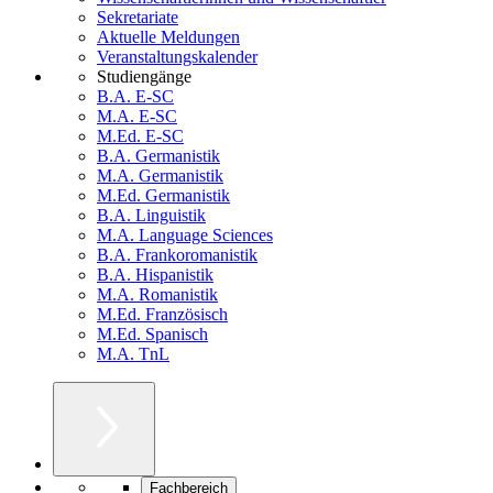
Sekretariate
Aktuelle Meldungen
Veranstaltungskalender
Studiengänge
B.A. E-SC
M.A. E-SC
M.Ed. E-SC
B.A. Germanistik
M.A. Germanistik
M.Ed. Germanistik
B.A. Linguistik
M.A. Language Sciences
B.A. Frankoromanistik
B.A. Hispanistik
M.A. Romanistik
M.Ed. Französisch
M.Ed. Spanisch
M.A. TnL
Fachbereich