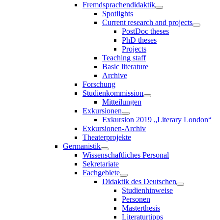
Fremdsprachendidaktik
Spotlights
Current research and projects
PostDoc theses
PhD theses
Projects
Teaching staff
Basic literature
Archive
Forschung
Studienkommission
Mitteilungen
Exkursionen
Exkursion 2019 „Literary London“
Exkursionen-Archiv
Theaterprojekte
Germanistik
Wissenschaftliches Personal
Sekretariate
Fachgebiete
Didaktik des Deutschen
Studienhinweise
Personen
Masterthesis
Literaturtipps