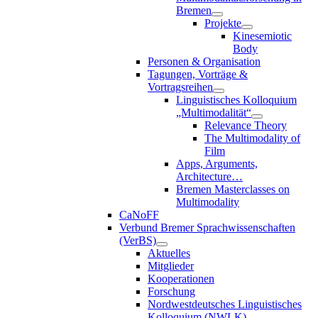
Bremen
Projekte
Kinesemiotic
Body
Personen & Organisation
Tagungen, Vorträge &
Vortragsreihen
Linguistisches Kolloquium
„Multimodalität“
Relevance Theory
The Multimodality of
Film
Apps, Arguments,
Architecture…
Bremen Masterclasses on
Multimodality
CaNoFF
Verbund Bremer Sprachwissenschaften
(VerBS)
Aktuelles
Mitglieder
Kooperationen
Forschung
Nordwestdeutsches Linguistisches
Kolloquium (NWLK)