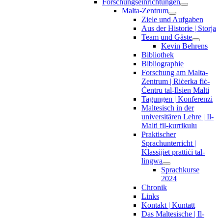
Forschungseinrichtungen
Malta-Zentrum
Ziele und Aufgaben
Aus der Historie | Storja
Team und Gäste
Kevin Behrens
Bibliothek
Bibliographie
Forschung am Malta-
Zentrum | Riċerka fiċ-
Ċentru tal-Ilsien Malti
Tagungen | Konferenzi
Maltesisch in der
universitären Lehre | Il-
Malti fil-kurrikulu
Praktischer
Sprachunterricht |
Klassijiet prattiċi tal-
lingwa
Sprachkurse
2024
Chronik
Links
Kontakt | Kuntatt
Das Maltesische | Il-