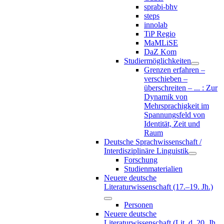
sprabi-bhv
steps
innolab
TiP Regio
MaMLiSE
DaZ Kom
Studiermöglichkeiten
Grenzen erfahren –
verschieben –
überschreiten – ... : Zur
Dynamik von
Mehrsprachigkeit im
Spannungsfeld von
Identität, Zeit und
Raum
Deutsche Sprachwissenschaft /
Interdisziplinäre Linguistik
Forschung
Studienmaterialien
Neuere deutsche
Literaturwissenschaft (17.–19. Jh.)
Personen
Neuere deutsche
Literaturwissenschaft (Lit. d. 20. Jh.,