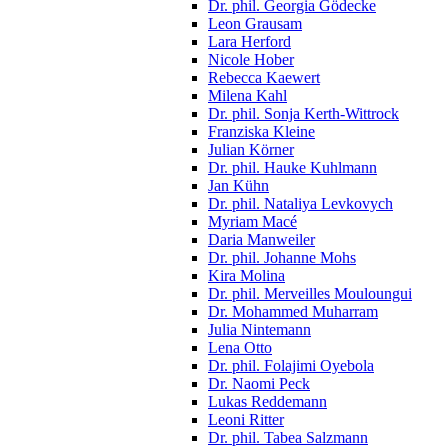
Dr. phil. Georgia Gödecke
Leon Grausam
Lara Herford
Nicole Hober
Rebecca Kaewert
Milena Kahl
Dr. phil. Sonja Kerth-Wittrock
Franziska Kleine
Julian Körner
Dr. phil. Hauke Kuhlmann
Jan Kühn
Dr. phil. Nataliya Levkovych
Myriam Macé
Daria Manweiler
Dr. phil. Johanne Mohs
Kira Molina
Dr. phil. Merveilles Mouloungui
Dr. Mohammed Muharram
Julia Nintemann
Lena Otto
Dr. phil. Folajimi Oyebola
Dr. Naomi Peck
Lukas Reddemann
Leoni Ritter
Dr. phil. Tabea Salzmann