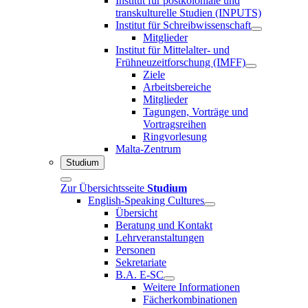
Institut für postkoloniale und
transkulturelle Studien (INPUTS)
Institut für Schreibwissenschaft
Mitglieder
Institut für Mittelalter- und
Frühneuzeitforschung (IMFF)
Ziele
Arbeitsbereiche
Mitglieder
Tagungen, Vorträge und
Vortragsreihen
Ringvorlesung
Malta-Zentrum
Studium
Zur Übersichtsseite
Studium
English-Speaking Cultures
Übersicht
Beratung und Kontakt
Lehrveranstaltungen
Personen
Sekretariate
B.A. E-SC
Weitere Informationen
Fächerkombinationen