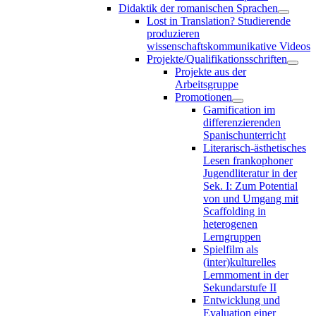
Didaktik der romanischen Sprachen
Lost in Translation? Studierende
produzieren
wissenschaftskommunikative Videos
Projekte/Qualifikationsschriften
Projekte aus der
Arbeitsgruppe
Promotionen
Gamification im
differenzierenden
Spanischunterricht
Literarisch-ästhetisches
Lesen frankophoner
Jugendliteratur in der
Sek. I: Zum Potential
von und Umgang mit
Scaffolding in
heterogenen
Lerngruppen
Spielfilm als
(inter)kulturelles
Lernmoment in der
Sekundarstufe II
Entwicklung und
Evaluation einer