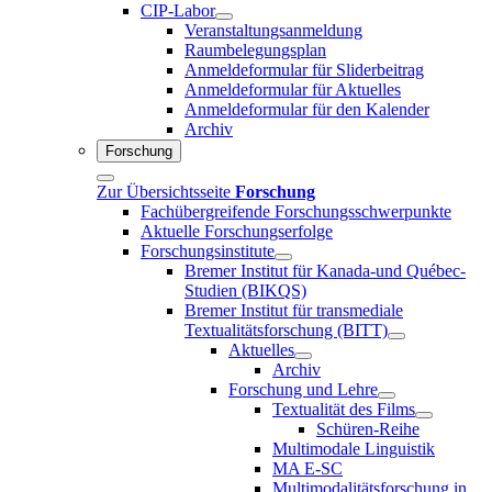
CIP-Labor
Veranstaltungsanmeldung
Raumbelegungsplan
Anmeldeformular für Sliderbeitrag
Anmeldeformular für Aktuelles
Anmeldeformular für den Kalender
Archiv
Forschung
Zur Übersichtsseite
Forschung
Fachübergreifende Forschungsschwerpunkte
Aktuelle Forschungserfolge
Forschungsinstitute
Bremer Institut für Kanada-und Québec-
Studien (BIKQS)
Bremer Institut für transmediale
Textualitätsforschung (BITT)
Aktuelles
Archiv
Forschung und Lehre
Textualität des Films
Schüren-Reihe
Multimodale Linguistik
MA E-SC
Multimodalitätsforschung in