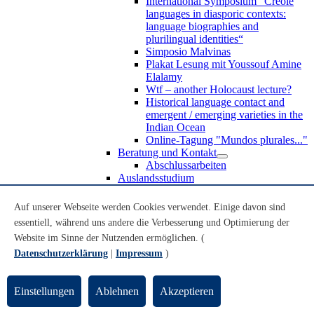
International Symposium “Creole
languages in diasporic contexts:
language biographies and
plurilingual identities“
Simposio Malvinas
Plakat Lesung mit Youssouf Amine
Elalamy
Wtf – another Holocaust lecture?
Historical language contact and
emergent / emerging varieties in the
Indian Ocean
Online-Tagung "Mundos plurales..."
Beratung und Kontakt
Abschlussarbeiten
Auslandsstudium
Forschung
WoC Lab
Auf unserer Webseite werden Cookies verwendet. Einige davon sind
Spanische Black Diaspora
essentiell, während uns andere die Verbesserung und Optimierung der
Promotionen
Website im Sinne der Nutzenden ermöglichen. (
Habilitationen
Nachwuchsförderung
Datenschutzerklärung
|
Impressum
)
Forschungsinstitute und
Forschungszentren
Studienkommission
Einstellungen
Ablehnen
Akzeptieren
TnL