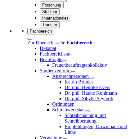
Forschung
Studium
Internationales
Transfer
Fachbereich
Zur Übersichtsseite
Fachbereich
Dekanat
Fachbereichsrat
Beauftragte
Frauenbeauftragtenkollektiv
Studienzentrum
Ansprechpersonen
Katrin Brünjes
Dr. phil. Henrike Evers
Dr. phil. Hauke Kuhlmann
Dr. phil. Sibylle Seyferth
Ordnungen
Schreibwerkstatt
Schreibcoaching und
Schreibberatung
Empfehlungen, Downloads und
Links
Verwaltung