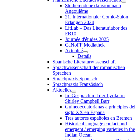
Studierendenexkursion nach
Angoulême
21. Internationaler Comic-Salon
Erlangen 2024
LitLab – Das Literaturlabor des
FB10
Journée d'études 2025
CaNoFF Mediathek
Actualité
Details
Spanische Literaturwissenschaft
Sprachwissenschaft der romanischen
Sprachen
Sprachpraxis Spanisch
Sprachpraxis Französisch
Aktuelles
Im Gespräch mit der Lyrikerin
Shirley Campbell Barr
Guineoecuatorianas a principios del
siglo XX en España
Tres autores españoles en Bremen
Historical language contact and
emergent / emerging varieties in the
Indian Ocean