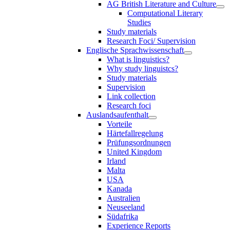
AG British Literature and Culture
Computational Literary
Studies
Study materials
Research Foci/ Supervision
Englische Sprachwissenschaft
What is linguistics?
Why study linguistcs?
Study materials
Supervision
Link collection
Research foci
Auslandsaufenthalt
Vorteile
Härtefallregelung
Prüfungsordnungen
United Kingdom
Irland
Malta
USA
Kanada
Australien
Neuseeland
Südafrika
Experience Reports