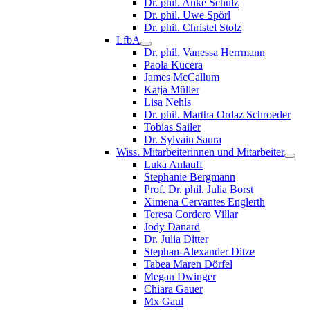
Dr. phil. Anke Schulz
Dr. phil. Uwe Spörl
Dr. phil. Christel Stolz
LfbA
Dr. phil. Vanessa Herrmann
Paola Kucera
James McCallum
Katja Müller
Lisa Nehls
Dr. phil. Martha Ordaz Schroeder
Tobias Sailer
Dr. Sylvain Saura
Wiss. Mitarbeiterinnen und Mitarbeiter
Luka Anlauff
Stephanie Bergmann
Prof. Dr. phil. Julia Borst
Ximena Cervantes Englerth
Teresa Cordero Villar
Jody Danard
Dr. Julia Ditter
Stephan-Alexander Ditze
Tabea Maren Dörfel
Megan Dwinger
Chiara Gauer
Mx Gaul