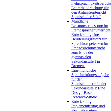
mehrsprachigkeitsberück
Lehrerhandreichung für
den Anfangsunterricht
Spanisch der Sek I
Mündliche
Leistungsermessung im
Fremdsprachenunterricht
Entwicklung eines
Beurteilungsrasters für
Sprechkompetenzen im
Französischunterricht
zum Ende der
gymnasialen
Sekundarstufe I in
Bremen.
Eine mündliche
Sprachmittlungsaufgabe
für den
Spanischunterricht der
Sekundarstufe I: Eine
Design-Based
Research-Studie.
Entwicklung,
Implementierung und
Evaluation eines