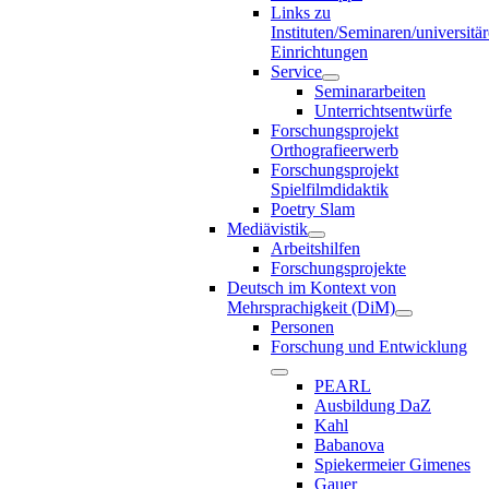
Links zu
Instituten/Seminaren/universitä
Einrichtungen
Service
Seminararbeiten
Unterrichtsentwürfe
Forschungsprojekt
Orthografieerwerb
Forschungsprojekt
Spielfilmdidaktik
Poetry Slam
Mediävistik
Arbeitshilfen
Forschungsprojekte
Deutsch im Kontext von
Mehrsprachigkeit (DiM)
Personen
Forschung und Entwicklung
PEARL
Ausbildung DaZ
Kahl
Babanova
Spiekermeier Gimenes
Gauer