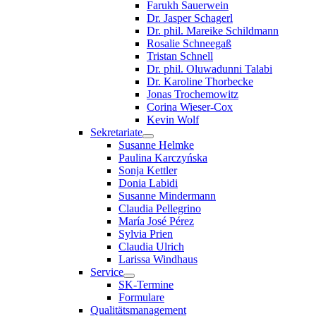
Farukh Sauerwein
Dr. Jasper Schagerl
Dr. phil. Mareike Schildmann
Rosalie Schneegaß
Tristan Schnell
Dr. phil. Oluwadunni Talabi
Dr. Karoline Thorbecke
Jonas Trochemowitz
Corina Wieser-Cox
Kevin Wolf
Sekretariate
Susanne Helmke
Paulina Karczyńska
Sonja Kettler
Donia Labidi
Susanne Mindermann
Claudia Pellegrino
María José Pérez
Sylvia Prien
Claudia Ulrich
Larissa Windhaus
Service
SK-Termine
Formulare
Qualitätsmanagement