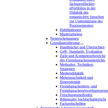
fachspezifischen
ePortfolios in der
Didaktik der
romanischen Sprachen
zur Unterstützung des
Praxissemesters
Habilitationen
Masterarbeiten
Neuerscheinungen
Grundlagenliteratur
Handbücher und Übersichten
GeR, Standards, Evaluation
Ziele und Kompetenzbereiche
des Fremdsprachenunterrichts
Methoden, Techniken,
Strategien
Mediendidaktik
Mehrsprachigkeit und
Heterogenität
Fremdsprachenlern- und
Fremdsprachenerwerbsprozess
Forschungsmethoden
Bilingualer Sachfachunterricht
Fachzeitschriften
Französische Literaturwissenschaft