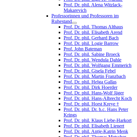
Prof. Dr. phil. Alena Witzlack-
Makarevich
Professorinnen und Professoren im
Ruhestand
Prof. Dr. phil. Thomas Althaus
Prof. Dr. phil. Elisabeth Arend
Prof. Dr. phil. Gerhard Bach
Prof. Dr. phil. Logie Barrow
Prof. John Bateman
Prof. Dr. phil. Sabine Broeck
Prof. Dr. phil. Wendula Dahle
Prof. Dr. phil. Wolfgang Emmerich
Prof. Dr. phil. Gisela Febel
Prof. Dr. phil. Martin Franzbach
Prof. Dr. phil. Helga Gallas
Prof. Dr. phil. Dirk Hoerder
Prof. Dr. phil. Hans-Wolf Jäger
Prof. Dr. phil. Hans-Albrecht Koch
Prof. Dr. phil. Horst Kreye †
Prof. Dr. phil. Dr. h.c. Hans Peter
Krings
Prof. Dr. phil. Klaus Liebe-Harkort
Prof. Dr. phil. Elisabeth Lienert
Prof. Dr. phil. Antje-Katrin Menk
Prof. Dr. phil. Thomas Metscher