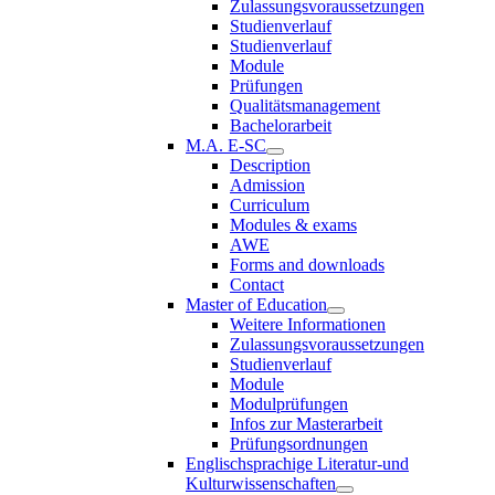
Zulassungsvoraussetzungen
Studienverlauf
Studienverlauf
Module
Prüfungen
Qualitätsmanagement
Bachelorarbeit
M.A. E-SC
Description
Admission
Curriculum
Modules & exams
AWE
Forms and downloads
Contact
Master of Education
Weitere Informationen
Zulassungsvoraussetzungen
Studienverlauf
Module
Modulprüfungen
Infos zur Masterarbeit
Prüfungsordnungen
Englischsprachige Literatur-und
Kulturwissenschaften