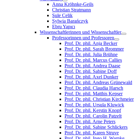
Anna Kröhnke-Geils
Christian Stratmann
Şule Çelik
Sylwia Barańczyk
Ebru Yapıcı
Wissenschaftlerinnen und Wissenschaftler
Professorinnen und Professoren
Prof. Dr. phil. Anja Becker
Prof. Dr. phil. Sarah Brommer
Prof. Dr. phil. Julia Brühne
Prof. Dr. phil. Marcus Callies
Prof. Dr. phil. Andrea Daase
Prof. Dr. phil. Sabine Doff
Prof. Dr. phil. Axel Dunker
Prof. Dr. phil. Andreas Grünewald
Prof. Dr. phil. Claudia Harsch
Prof. Dr. phil. Matthis Kepser
Prof. Dr. phil. Christian Kirchmeier
Prof. Dr. phil. Ursula Kluwick
Prof. Dr. phil. Kerstin Knopf
Prof. Dr. phil. Carolin Patzelt
Prof. Dr. phil. Arne Peters
Prof. Dr. phil. Sabine Schlickers
Prof. Dr. phil. Karen Struve
Prof. Dr. phil. Ingo H. Warnke