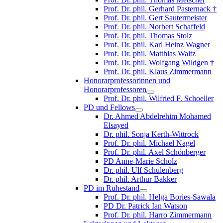
Prof. Dr. phil. Gerhard Pasternack †
Prof. Dr. phil. Gert Sautermeister
Prof. Dr. phil. Norbert Schaffeld
Prof. Dr. phil. Thomas Stolz
Prof. Dr. phil. Karl Heinz Wagner
Prof. Dr. phil. Matthias Waltz
Prof. Dr. phil. Wolfgang Wildgen †
Prof. Dr. phil. Klaus Zimmermann
Honorarprofessorinnen und
Honorarprofessoren
Prof. Dr. phil. Wilfried F. Schoeller
PD und Fellows
Dr. Ahmed Abdelrehim Mohamed
Elsayed
Dr. phil. Sonja Kerth-Wittrock
Prof. Dr. phil. Michael Nagel
Prof. Dr. phil. Axel Schönberger
PD Anne-Marie Scholz
Dr. phil. Ulf Schulenberg
Dr. phil. Arthur Bakker
PD im Ruhestand
Prof. Dr. phil. Helga Bories-Sawala
PD Dr. Patrick Ian Watson
Prof. Dr. phil. Harro Zimmermann