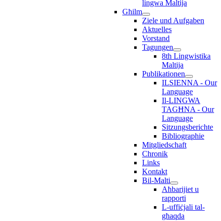
lingwa Maltija
Għilm
Ziele und Aufgaben
Aktuelles
Vorstand
Tagungen
8th Lingwistika
Maltija
Publikationen
ILSIENNA - Our
Language
Il-LINGWA
TAGĦNA - Our
Language
Sitzungsberichte
Bibliographie
Mitgliedschaft
Chronik
Links
Kontakt
Bil-Malti
Aħbarijiet u
rapporti
L-uffiċjali tal-
għaqda