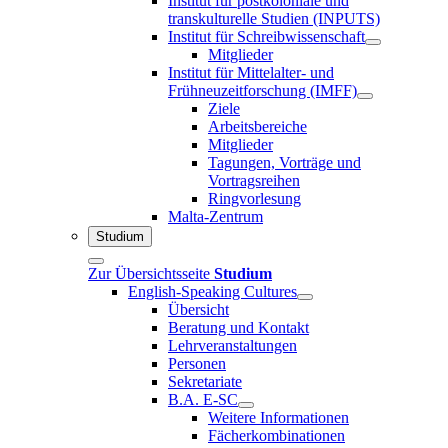
Institut für postkoloniale und
transkulturelle Studien (INPUTS)
Institut für Schreibwissenschaft
Mitglieder
Institut für Mittelalter- und
Frühneuzeitforschung (IMFF)
Ziele
Arbeitsbereiche
Mitglieder
Tagungen, Vorträge und
Vortragsreihen
Ringvorlesung
Malta-Zentrum
Studium
Zur Übersichtsseite
Studium
English-Speaking Cultures
Übersicht
Beratung und Kontakt
Lehrveranstaltungen
Personen
Sekretariate
B.A. E-SC
Weitere Informationen
Fächerkombinationen