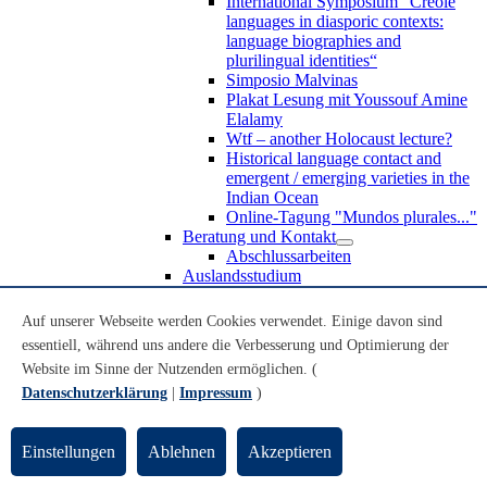
International Symposium “Creole
languages in diasporic contexts:
language biographies and
plurilingual identities“
Simposio Malvinas
Plakat Lesung mit Youssouf Amine
Elalamy
Wtf – another Holocaust lecture?
Historical language contact and
emergent / emerging varieties in the
Indian Ocean
Online-Tagung "Mundos plurales..."
Beratung und Kontakt
Abschlussarbeiten
Auslandsstudium
Forschung
WoC Lab
Auf unserer Webseite werden Cookies verwendet. Einige davon sind
Spanische Black Diaspora
essentiell, während uns andere die Verbesserung und Optimierung der
Promotionen
Website im Sinne der Nutzenden ermöglichen. (
Habilitationen
Nachwuchsförderung
Datenschutzerklärung
|
Impressum
)
Forschungsinstitute und
Forschungszentren
Studienkommission
Einstellungen
Ablehnen
Akzeptieren
TnL