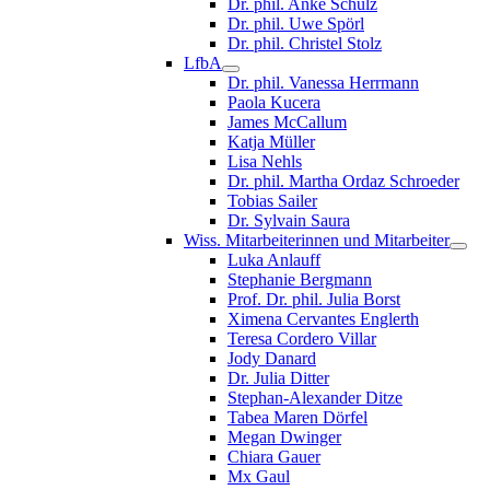
Dr. phil. Anke Schulz
Dr. phil. Uwe Spörl
Dr. phil. Christel Stolz
LfbA
Dr. phil. Vanessa Herrmann
Paola Kucera
James McCallum
Katja Müller
Lisa Nehls
Dr. phil. Martha Ordaz Schroeder
Tobias Sailer
Dr. Sylvain Saura
Wiss. Mitarbeiterinnen und Mitarbeiter
Luka Anlauff
Stephanie Bergmann
Prof. Dr. phil. Julia Borst
Ximena Cervantes Englerth
Teresa Cordero Villar
Jody Danard
Dr. Julia Ditter
Stephan-Alexander Ditze
Tabea Maren Dörfel
Megan Dwinger
Chiara Gauer
Mx Gaul