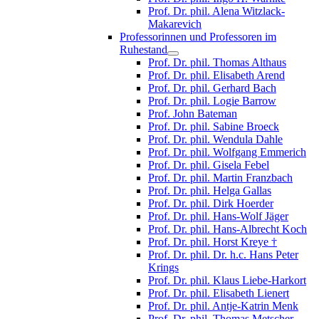
Prof. Dr. phil. Alena Witzlack-
Makarevich
Professorinnen und Professoren im
Ruhestand
Prof. Dr. phil. Thomas Althaus
Prof. Dr. phil. Elisabeth Arend
Prof. Dr. phil. Gerhard Bach
Prof. Dr. phil. Logie Barrow
Prof. John Bateman
Prof. Dr. phil. Sabine Broeck
Prof. Dr. phil. Wendula Dahle
Prof. Dr. phil. Wolfgang Emmerich
Prof. Dr. phil. Gisela Febel
Prof. Dr. phil. Martin Franzbach
Prof. Dr. phil. Helga Gallas
Prof. Dr. phil. Dirk Hoerder
Prof. Dr. phil. Hans-Wolf Jäger
Prof. Dr. phil. Hans-Albrecht Koch
Prof. Dr. phil. Horst Kreye †
Prof. Dr. phil. Dr. h.c. Hans Peter
Krings
Prof. Dr. phil. Klaus Liebe-Harkort
Prof. Dr. phil. Elisabeth Lienert
Prof. Dr. phil. Antje-Katrin Menk
Prof. Dr. phil. Thomas Metscher