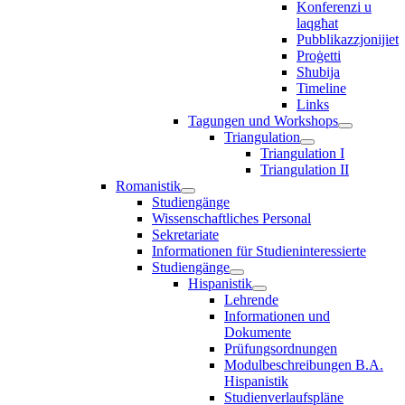
Konferenzi u
laqgħat
Pubblikazzjonijiet
Proġetti
Sħubija
Timeline
Links
Tagungen und Workshops
Triangulation
Triangulation I
Triangulation II
Romanistik
Studiengänge
Wissenschaftliches Personal
Sekretariate
Informationen für Studieninteressierte
Studiengänge
Hispanistik
Lehrende
Informationen und
Dokumente
Prüfungsordnungen
Modulbeschreibungen B.A.
Hispanistik
Studienverlaufspläne