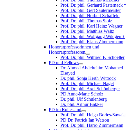
Prof. Dr. phil. Gerhard Pasternack †
Prof. Dr. phil. Gert Sautermeister
Prof. Dr. phil. Norbert Schaffeld
Prof. Dr. phil. Thomas Stolz
Prof. Dr. phil. Karl Heinz Wagner
Prof. Dr. phil. Matthias Waltz
Prof. Dr. phil. Wolfgang Wildgen †
Prof. Dr. phil. Klaus Zimmermann
Honorarprofessorinnen und
Honorarprofessoren
Prof. Dr. phil. Wilfried F. Schoeller
PD und Fellows
Dr. Ahmed Abdelrehim Mohamed
Elsayed
Dr. phil. Sonja Kerth-Wittrock
Prof. Dr. phil. Michael Nagel
Prof. Dr. phil. Axel Schönberger
PD Anne-Marie Scholz
Dr. phil. Ulf Schulenberg
Dr. phil. Arthur Bakker
PD im Ruhestand
Prof. Dr. phil. Helga Bories-Sawala
PD Dr. Patrick Ian Watson
Prof. Dr. phil. Harro Zimmermann