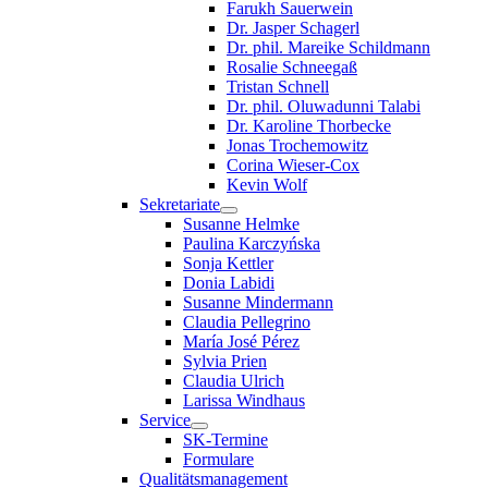
Farukh Sauerwein
Dr. Jasper Schagerl
Dr. phil. Mareike Schildmann
Rosalie Schneegaß
Tristan Schnell
Dr. phil. Oluwadunni Talabi
Dr. Karoline Thorbecke
Jonas Trochemowitz
Corina Wieser-Cox
Kevin Wolf
Sekretariate
Susanne Helmke
Paulina Karczyńska
Sonja Kettler
Donia Labidi
Susanne Mindermann
Claudia Pellegrino
María José Pérez
Sylvia Prien
Claudia Ulrich
Larissa Windhaus
Service
SK-Termine
Formulare
Qualitätsmanagement