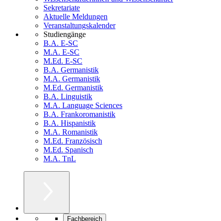
Sekretariate
Aktuelle Meldungen
Veranstaltungskalender
Studiengänge
B.A. E-SC
M.A. E-SC
M.Ed. E-SC
B.A. Germanistik
M.A. Germanistik
M.Ed. Germanistik
B.A. Linguistik
M.A. Language Sciences
B.A. Frankoromanistik
B.A. Hispanistik
M.A. Romanistik
M.Ed. Französisch
M.Ed. Spanisch
M.A. TnL
Fachbereich