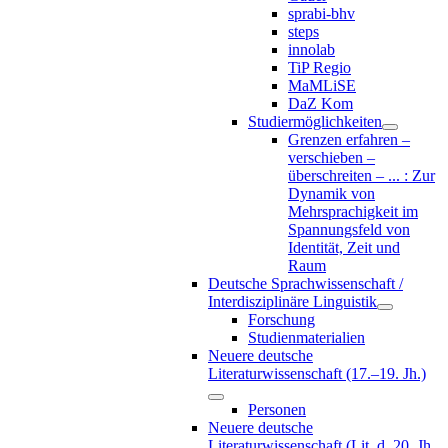
sprabi-bhv
steps
innolab
TiP Regio
MaMLiSE
DaZ Kom
Studiermöglichkeiten
Grenzen erfahren –
verschieben –
überschreiten – ... : Zur
Dynamik von
Mehrsprachigkeit im
Spannungsfeld von
Identität, Zeit und
Raum
Deutsche Sprachwissenschaft /
Interdisziplinäre Linguistik
Forschung
Studienmaterialien
Neuere deutsche
Literaturwissenschaft (17.–19. Jh.)
Personen
Neuere deutsche
Literaturwissenschaft (Lit. d. 20. Jh.,