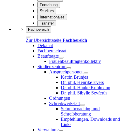
Forschung
Studium
Internationales
Transfer
Fachbereich
Zur Übersichtsseite
Fachbereich
Dekanat
Fachbereichsrat
Beauftragte
Frauenbeauftragtenkollektiv
Studienzentrum
Ansprechpersonen
Katrin Brünjes
Dr. phil. Henrike Evers
Dr. phil. Hauke Kuhlmann
Dr. phil. Sibylle Seyferth
Ordnungen
Schreibwerkstatt
Schreibcoaching und
Schreibberatung
Empfehlungen, Downloads und
Links
Verwaltung