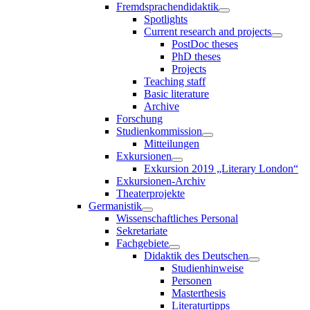
Fremdsprachendidaktik
Spotlights
Current research and projects
PostDoc theses
PhD theses
Projects
Teaching staff
Basic literature
Archive
Forschung
Studienkommission
Mitteilungen
Exkursionen
Exkursion 2019 „Literary London“
Exkursionen-Archiv
Theaterprojekte
Germanistik
Wissenschaftliches Personal
Sekretariate
Fachgebiete
Didaktik des Deutschen
Studienhinweise
Personen
Masterthesis
Literaturtipps