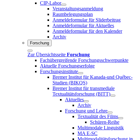
CIP-Labor
Veranstaltungsanmeldung
Raumbelegungsplan
Anmeldeformular für Sliderbeitrag
Anmeldeformular für Aktuelles
Anmeldeformular für den Kalender
Archiv
Forschung
Zur Übersichtsseite
Forschung
Fachübergreifende Forschungsschwerpunkte
Aktuelle Forschungserfolge
Forschungsinstitute
Bremer Institut für Kanada-und Québec-
Studien (BIKQS)
Bremer Institut für transmediale
Textualitätsforschung (BITT)
Aktuelles
Archiv
Forschung und Lehre
Textualität des Films
Schüren-Reihe
Multimodale Linguistik
MA E-SC
Multimodalitätsforschung in