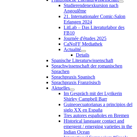
Studierendenexkursion nach
Angoulême
21. Internationaler Comic-Salon
Erlangen 2024
LitLab – Das Literaturlabor des
FB10
Journée d'études 2025
CaNoFF Mediathek
Actualité
Details
Spanische Literaturwissenschaft
Sprachwissenschaft der romanischen
Sprachen
Sprachpraxis Spanisch
Sprachpraxis Französisch
Aktuelles
Im Gespräch mit der Lyrikerin
Shirley Campbell Barr
Guineoecuatorianas a principios del
siglo XX en España
Tres autores españoles en Bremen
Historical language contact and
emergent / emerging varieties in the
Indian Ocean