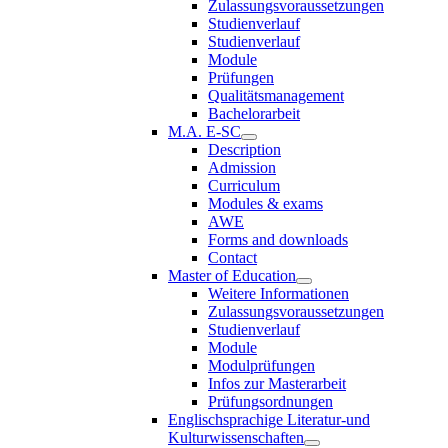
Zulassungsvoraussetzungen
Studienverlauf
Studienverlauf
Module
Prüfungen
Qualitätsmanagement
Bachelorarbeit
M.A. E-SC
Description
Admission
Curriculum
Modules & exams
AWE
Forms and downloads
Contact
Master of Education
Weitere Informationen
Zulassungsvoraussetzungen
Studienverlauf
Module
Modulprüfungen
Infos zur Masterarbeit
Prüfungsordnungen
Englischsprachige Literatur-und
Kulturwissenschaften