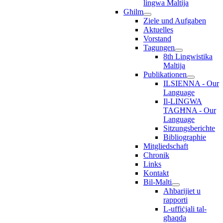
lingwa Maltija
Għilm
Ziele und Aufgaben
Aktuelles
Vorstand
Tagungen
8th Lingwistika
Maltija
Publikationen
ILSIENNA - Our
Language
Il-LINGWA
TAGĦNA - Our
Language
Sitzungsberichte
Bibliographie
Mitgliedschaft
Chronik
Links
Kontakt
Bil-Malti
Aħbarijiet u
rapporti
L-uffiċjali tal-
għaqda