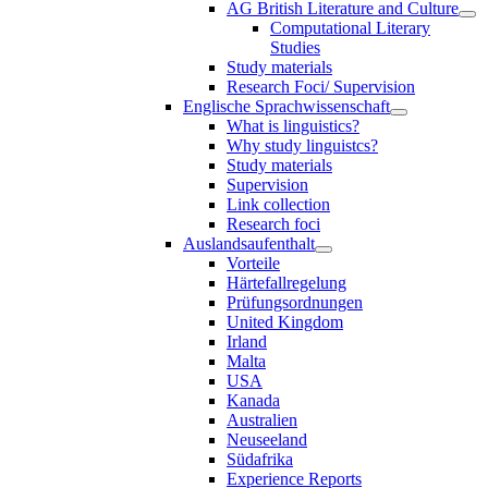
AG British Literature and Culture
Computational Literary
Studies
Study materials
Research Foci/ Supervision
Englische Sprachwissenschaft
What is linguistics?
Why study linguistcs?
Study materials
Supervision
Link collection
Research foci
Auslandsaufenthalt
Vorteile
Härtefallregelung
Prüfungsordnungen
United Kingdom
Irland
Malta
USA
Kanada
Australien
Neuseeland
Südafrika
Experience Reports