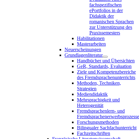
fachspezifischen
ePortfolios in der
Didaktik der
romanischen Sprachen
zur Unterstützung des
Praxissemesters
Habilitationen
Masterarbeiten
Neuerscheinungen
Grundlagenliteratur
Handbücher und Übersichten
GeR, Standards, Evaluation
Ziele und Kompetenzbereiche
des Fremdsprachenunterrichts
Methoden, Techniken,
Strategien
Mediendidaktik
Mehrsprachigkeit und
Heterogenität
Fremdsprachenlern- und
Fremdsprachenerwerbsprozess
Forschungsmethoden
Bilingualer Sachfachunterricht
Fachzeitschriften
Französische Literaturwissenschaft