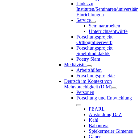
Links zu
Instituten/Seminaren/universitä
Einrichtungen
Service
Seminararbeiten
Unterrichtsentwürfe
Forschungsprojekt
Orthografieerwerb
Forschungsprojekt
Spielfilmdidaktik
Poetry Slam
Mediävistik
Arbeitshilfen
Forschungsprojekte
Deutsch im Kontext von
Mehrsprachigkeit (DiM)
Personen
Forschung und Entwicklung
PEARL
Ausbildung DaZ
Kahl
Babanova
Spiekermeier Gimenes
Gauer