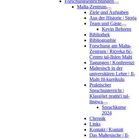
Forschungseinrichtungen
Malta-Zentrum
Ziele und Aufgaben
Aus der Historie | Storja
Team und Gäste
Kevin Behrens
Bibliothek
Bibliographie
Forschung am Malta-
Zentrum | Riċerka fiċ-
Ċentru tal-Ilsien Malti
Tagungen | Konferenzi
Maltesisch in der
universitären Lehre | Il-
Malti fil-kurrikulu
Praktischer
Sprachunterricht |
Klassijiet prattiċi tal-
lingwa
Sprachkurse
2024
Chronik
Links
Kontakt | Kuntatt
Das Maltesische | Il-