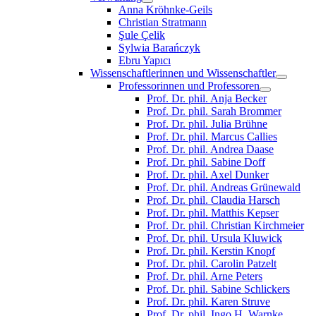
Anna Kröhnke-Geils
Christian Stratmann
Şule Çelik
Sylwia Barańczyk
Ebru Yapıcı
Wissenschaftlerinnen und Wissenschaftler
Professorinnen und Professoren
Prof. Dr. phil. Anja Becker
Prof. Dr. phil. Sarah Brommer
Prof. Dr. phil. Julia Brühne
Prof. Dr. phil. Marcus Callies
Prof. Dr. phil. Andrea Daase
Prof. Dr. phil. Sabine Doff
Prof. Dr. phil. Axel Dunker
Prof. Dr. phil. Andreas Grünewald
Prof. Dr. phil. Claudia Harsch
Prof. Dr. phil. Matthis Kepser
Prof. Dr. phil. Christian Kirchmeier
Prof. Dr. phil. Ursula Kluwick
Prof. Dr. phil. Kerstin Knopf
Prof. Dr. phil. Carolin Patzelt
Prof. Dr. phil. Arne Peters
Prof. Dr. phil. Sabine Schlickers
Prof. Dr. phil. Karen Struve
Prof. Dr. phil. Ingo H. Warnke