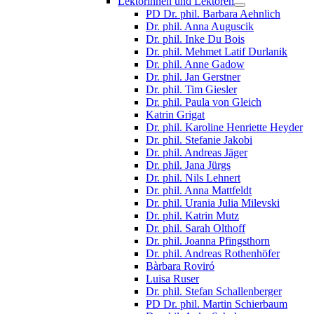
Lektorinnen und Lektoren
PD Dr. phil. Barbara Aehnlich
Dr. phil. Anna Auguscik
Dr. phil. Inke Du Bois
Dr. phil. Mehmet Latif Durlanik
Dr. phil. Anne Gadow
Dr. phil. Jan Gerstner
Dr. phil. Tim Giesler
Dr. phil. Paula von Gleich
Katrin Grigat
Dr. phil. Karoline Henriette Heyder
Dr. phil. Stefanie Jakobi
Dr. phil. Andreas Jäger
Dr. phil. Jana Jürgs
Dr. phil. Nils Lehnert
Dr. phil. Anna Mattfeldt
Dr. phil. Urania Julia Milevski
Dr. phil. Katrin Mutz
Dr. phil. Sarah Olthoff
Dr. phil. Joanna Pfingsthorn
Dr. phil. Andreas Rothenhöfer
Bàrbara Roviró
Luisa Ruser
Dr. phil. Stefan Schallenberger
PD Dr. phil. Martin Schierbaum