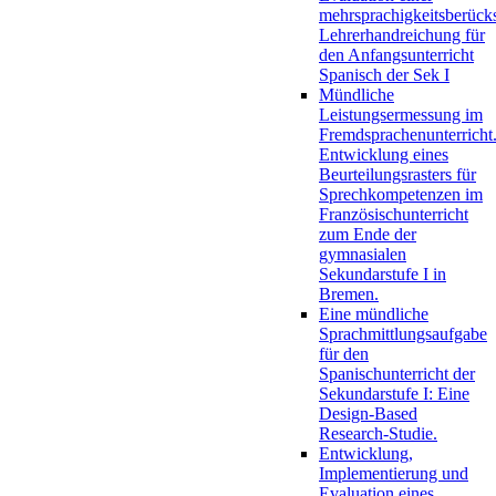
mehrsprachigkeitsberück
Lehrerhandreichung für
den Anfangsunterricht
Spanisch der Sek I
Mündliche
Leistungsermessung im
Fremdsprachenunterricht
Entwicklung eines
Beurteilungsrasters für
Sprechkompetenzen im
Französischunterricht
zum Ende der
gymnasialen
Sekundarstufe I in
Bremen.
Eine mündliche
Sprachmittlungsaufgabe
für den
Spanischunterricht der
Sekundarstufe I: Eine
Design-Based
Research-Studie.
Entwicklung,
Implementierung und
Evaluation eines