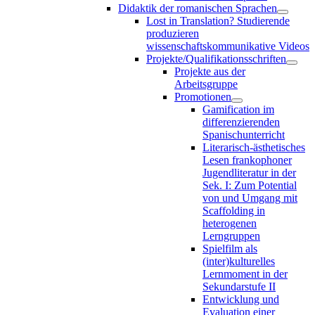
Didaktik der romanischen Sprachen
Lost in Translation? Studierende
produzieren
wissenschaftskommunikative Videos
Projekte/Qualifikationsschriften
Projekte aus der
Arbeitsgruppe
Promotionen
Gamification im
differenzierenden
Spanischunterricht
Literarisch-ästhetisches
Lesen frankophoner
Jugendliteratur in der
Sek. I: Zum Potential
von und Umgang mit
Scaffolding in
heterogenen
Lerngruppen
Spielfilm als
(inter)kulturelles
Lernmoment in der
Sekundarstufe II
Entwicklung und
Evaluation einer