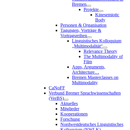
Bremen
Projekte
Kinesemiotic
Body
Personen & Organisation
Tagungen, Vorträge &
Vortragsreihen
Linguistisches Kolloquium
„Multimodalität“
Relevance Theory
The Multimodality of
Film
Apps, Arguments,
Architecture…
Bremen Masterclasses on
Multimodality
CaNoFF
Verbund Bremer Sprachwissenschaften
(VerBS)
Aktuelles
Mitglieder
Kooperationen
Forschung
Nordwestdeutsches Linguistisches
Kolloquium (NWLK)