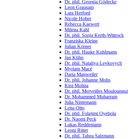
Dr. phil. Georgia Gödecke
Leon Grausam
Lara Herford
Nicole Hober
Rebecca Kaewert
Milena Kahl
Dr. phil. Sonja Kerth-Wittrock
Franziska Kleine
Julian Körner
Dr. phil. Hauke Kuhlmann
Jan Kühn
Dr. phil. Nataliya Levkovych
Myriam Macé
Daria Manweiler
Dr. phil. Johanne Mohs
Kira Molina
Dr. phil. Merveilles Mouloungui
Dr. Mohammed Muharram
Julia Nintemann
Lena Otto
Dr. phil. Folajimi Oyebola
Dr. Naomi Peck
Lukas Reddemann
Leoni Ritter
Dr. phil. Tabea Salzmann