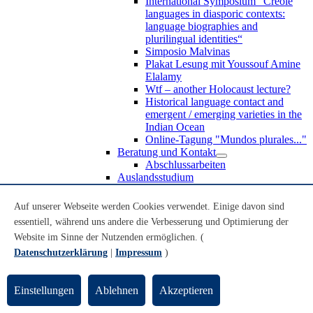
International Symposium “Creole
languages in diasporic contexts:
language biographies and
plurilingual identities“
Simposio Malvinas
Plakat Lesung mit Youssouf Amine
Elalamy
Wtf – another Holocaust lecture?
Historical language contact and
emergent / emerging varieties in the
Indian Ocean
Online-Tagung "Mundos plurales..."
Beratung und Kontakt
Abschlussarbeiten
Auslandsstudium
Forschung
WoC Lab
Auf unserer Webseite werden Cookies verwendet. Einige davon sind
Spanische Black Diaspora
essentiell, während uns andere die Verbesserung und Optimierung der
Promotionen
Website im Sinne der Nutzenden ermöglichen. (
Habilitationen
Nachwuchsförderung
Datenschutzerklärung
|
Impressum
)
Forschungsinstitute und
Forschungszentren
Studienkommission
Einstellungen
Ablehnen
Akzeptieren
TnL