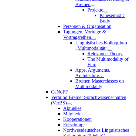
Bremen
Projekte
Kinesemiotic
Body
Personen & Organisation
Tagungen, Vorträge &
Vortragsreihen
Linguistisches Kolloquium
„Multimodalität“
Relevance Theory
The Multimodality of
Film
Apps, Arguments,
Architecture…
Bremen Masterclasses on
Multimodality
CaNoFF
Verbund Bremer Sprachwissenschaften
(VerBS)
Aktuelles
Mitglieder
Kooperationen
Forschung
Nordwestdeutsches Linguistisches
Kolloquium (NWLK)