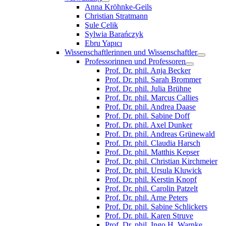
Anna Kröhnke-Geils
Christian Stratmann
Şule Çelik
Sylwia Barańczyk
Ebru Yapıcı
Wissenschaftlerinnen und Wissenschaftler
Professorinnen und Professoren
Prof. Dr. phil. Anja Becker
Prof. Dr. phil. Sarah Brommer
Prof. Dr. phil. Julia Brühne
Prof. Dr. phil. Marcus Callies
Prof. Dr. phil. Andrea Daase
Prof. Dr. phil. Sabine Doff
Prof. Dr. phil. Axel Dunker
Prof. Dr. phil. Andreas Grünewald
Prof. Dr. phil. Claudia Harsch
Prof. Dr. phil. Matthis Kepser
Prof. Dr. phil. Christian Kirchmeier
Prof. Dr. phil. Ursula Kluwick
Prof. Dr. phil. Kerstin Knopf
Prof. Dr. phil. Carolin Patzelt
Prof. Dr. phil. Arne Peters
Prof. Dr. phil. Sabine Schlickers
Prof. Dr. phil. Karen Struve
Prof. Dr. phil. Ingo H. Warnke