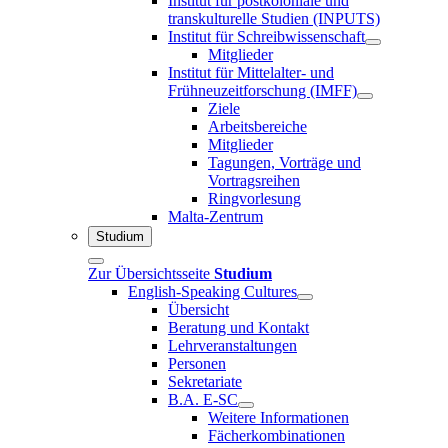
Institut für postkoloniale und
transkulturelle Studien (INPUTS)
Institut für Schreibwissenschaft
Mitglieder
Institut für Mittelalter- und
Frühneuzeitforschung (IMFF)
Ziele
Arbeitsbereiche
Mitglieder
Tagungen, Vorträge und
Vortragsreihen
Ringvorlesung
Malta-Zentrum
Studium
Zur Übersichtsseite
Studium
English-Speaking Cultures
Übersicht
Beratung und Kontakt
Lehrveranstaltungen
Personen
Sekretariate
B.A. E-SC
Weitere Informationen
Fächerkombinationen