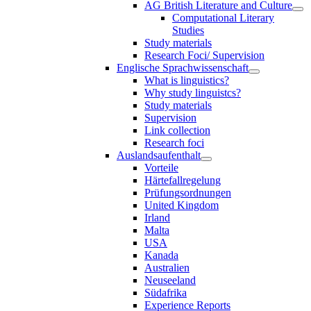
AG British Literature and Culture
Computational Literary
Studies
Study materials
Research Foci/ Supervision
Englische Sprachwissenschaft
What is linguistics?
Why study linguistcs?
Study materials
Supervision
Link collection
Research foci
Auslandsaufenthalt
Vorteile
Härtefallregelung
Prüfungsordnungen
United Kingdom
Irland
Malta
USA
Kanada
Australien
Neuseeland
Südafrika
Experience Reports