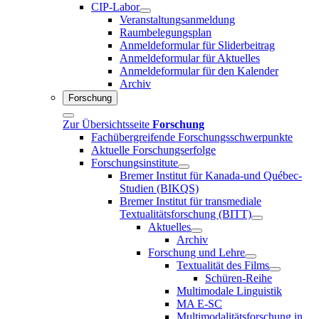
CIP-Labor
Veranstaltungsanmeldung
Raumbelegungsplan
Anmeldeformular für Sliderbeitrag
Anmeldeformular für Aktuelles
Anmeldeformular für den Kalender
Archiv
Forschung
Zur Übersichtsseite
Forschung
Fachübergreifende Forschungsschwerpunkte
Aktuelle Forschungserfolge
Forschungsinstitute
Bremer Institut für Kanada-und Québec-
Studien (BIKQS)
Bremer Institut für transmediale
Textualitätsforschung (BITT)
Aktuelles
Archiv
Forschung und Lehre
Textualität des Films
Schüren-Reihe
Multimodale Linguistik
MA E-SC
Multimodalitätsforschung in