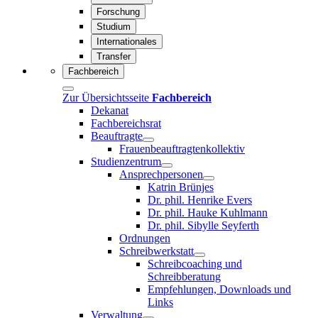
Forschung
Studium
Internationales
Transfer
Fachbereich
Zur Übersichtsseite
Fachbereich
Dekanat
Fachbereichsrat
Beauftragte
Frauenbeauftragtenkollektiv
Studienzentrum
Ansprechpersonen
Katrin Brünjes
Dr. phil. Henrike Evers
Dr. phil. Hauke Kuhlmann
Dr. phil. Sibylle Seyferth
Ordnungen
Schreibwerkstatt
Schreibcoaching und
Schreibberatung
Empfehlungen, Downloads und
Links
Verwaltung