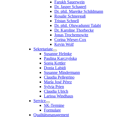
Farukh Sauerwein
Dr. Jasper Schagerl
Dr. phil. Mareike Schildmann
Rosalie Schneegaß
Tristan Schnell
Dr. phil. Oluwadunni Talabi
Dr. Karoline Thorbecke
Jonas Trochemowitz
Corina Wieser-Cox
Kevin Wolf
Sekretariate
Susanne Helmke
Paulina Karczyńska
Sonja Kettler
Donia Labidi
Susanne Mindermann
Claudia Pellegrino
María José Pérez
Sylvia Prien
Claudia Ulrich
Larissa Windhaus
Service
SK-Termine
Formulare
Qualitätsmanagement