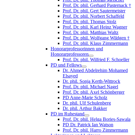
Prof. Dr. phil. Gerhard Pasternack †
Prof. Dr. phil. Gert Sautermeister
Prof. Dr. phil. Norbert Schaffeld
Prof. Dr. phil. Thomas Stolz
Prof. Dr. phil. Karl Heinz Wagner
Prof. Dr. phil. Matthias Waltz
Prof. Dr. phil. Wolfgang Wildgen †
Prof. Dr. phil. Klaus Zimmermann
Honorarprofessorinnen und
Honorarprofessoren
Prof. Dr. phil. Wilfried F. Schoeller
PD und Fellows
Dr. Ahmed Abdelrehim Mohamed
Elsayed
Dr. phil. Sonja Kerth-Wittrock
Prof. Dr. phil. Michael Nagel
Prof. Dr. phil. Axel Schönberger
PD Anne-Marie Scholz
Dr. phil. Ulf Schulenberg
Dr. phil. Arthur Bakker
PD im Ruhestand
Prof. Dr. phil. Helga Bories-Sawala
PD Dr. Patrick Ian Watson
Prof. Dr. phil. Harro Zimmermann