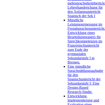
mehrsprachigkeitsberück
Lehrerhandreichung für
den Anfangsunterricht
Spanisch der Sek I
Mündliche
Leistungsermessung im
Fremdsprachenunterricht
Entwicklung eines
Beurteilungsrasters für
Sprechkompetenzen im
Französischunterricht
zum Ende der
gymnasialen
Sekundarstufe I in
Bremen.
Eine mündliche
Sprachmittlungsaufgabe
für den
Spanischunterricht der
Sekundarstufe I: Eine
Design-Based
Research-Studie.
Entwicklung,
Implementierung und
Evaluation eines