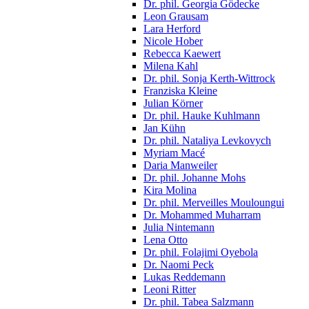
Dr. phil. Georgia Gödecke
Leon Grausam
Lara Herford
Nicole Hober
Rebecca Kaewert
Milena Kahl
Dr. phil. Sonja Kerth-Wittrock
Franziska Kleine
Julian Körner
Dr. phil. Hauke Kuhlmann
Jan Kühn
Dr. phil. Nataliya Levkovych
Myriam Macé
Daria Manweiler
Dr. phil. Johanne Mohs
Kira Molina
Dr. phil. Merveilles Mouloungui
Dr. Mohammed Muharram
Julia Nintemann
Lena Otto
Dr. phil. Folajimi Oyebola
Dr. Naomi Peck
Lukas Reddemann
Leoni Ritter
Dr. phil. Tabea Salzmann