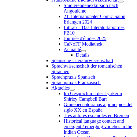
Studierendenexkursion nach
Angoulême
21. Internationaler Comic-Salon
Erlangen 2024
LitLab – Das Literaturlabor des
FB10
Journée d'études 2025
CaNoFF Mediathek
Actualité
Details
Spanische Literaturwissenschaft
Sprachwissenschaft der romanischen
Sprachen
Sprachpraxis Spanisch
Sprachpraxis Französisch
Aktuelles
Im Gespräch mit der Lyrikerin
Shirley Campbell Barr
Guineoecuatorianas a principios del
siglo XX en España
Tres autores españoles en Bremen
Historical language contact and
emergent / emerging varieties in the
Indian Ocean