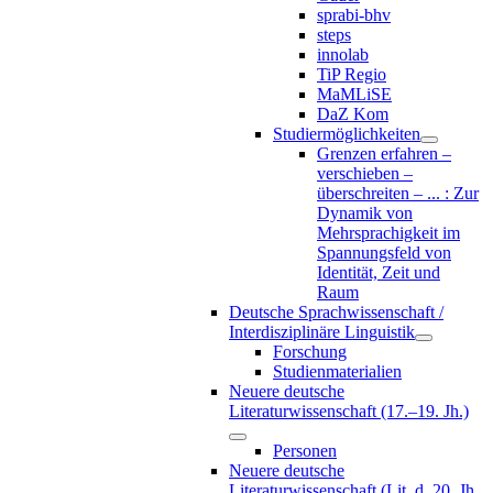
sprabi-bhv
steps
innolab
TiP Regio
MaMLiSE
DaZ Kom
Studiermöglichkeiten
Grenzen erfahren –
verschieben –
überschreiten – ... : Zur
Dynamik von
Mehrsprachigkeit im
Spannungsfeld von
Identität, Zeit und
Raum
Deutsche Sprachwissenschaft /
Interdisziplinäre Linguistik
Forschung
Studienmaterialien
Neuere deutsche
Literaturwissenschaft (17.–19. Jh.)
Personen
Neuere deutsche
Literaturwissenschaft (Lit. d. 20. Jh.,