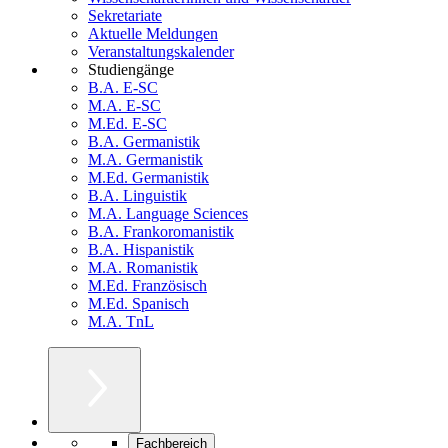
Sekretariate
Aktuelle Meldungen
Veranstaltungskalender
Studiengänge
B.A. E-SC
M.A. E-SC
M.Ed. E-SC
B.A. Germanistik
M.A. Germanistik
M.Ed. Germanistik
B.A. Linguistik
M.A. Language Sciences
B.A. Frankoromanistik
B.A. Hispanistik
M.A. Romanistik
M.Ed. Französisch
M.Ed. Spanisch
M.A. TnL
Fachbereich