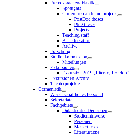
Fremdsprachendidaktik
Spotlights
Current research and projects
PostDoc theses
PhD theses
Projects
Teaching staff
Basic literature
Archive
Forschung
Studienkommission
Mitteilungen
Exkursionen
Exkursion 2019 „Literary London“
Exkursionen-Archiv
Theaterprojekte
Germanistik
Wissenschaftliches Personal
Sekretariate
Fachgebiete
Didaktik des Deutschen
Studienhinweise
Personen
Masterthesis
Literaturtipps