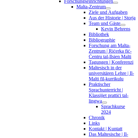
Forschungseinrichtungen
Malta-Zentrum
Ziele und Aufgaben
Aus der Historie | Storja
Team und Gäste
Kevin Behrens
Bibliothek
Bibliographie
Forschung am Malta-
Zentrum | Riċerka fiċ-
Ċentru tal-Ilsien Malti
Tagungen | Konferenzi
Maltesisch in der
universitären Lehre | Il-
Malti fil-kurrikulu
Praktischer
Sprachunterricht |
Klassijiet prattiċi tal-
lingwa
Sprachkurse
2024
Chronik
Links
Kontakt | Kuntatt
Das Maltesische | Il-