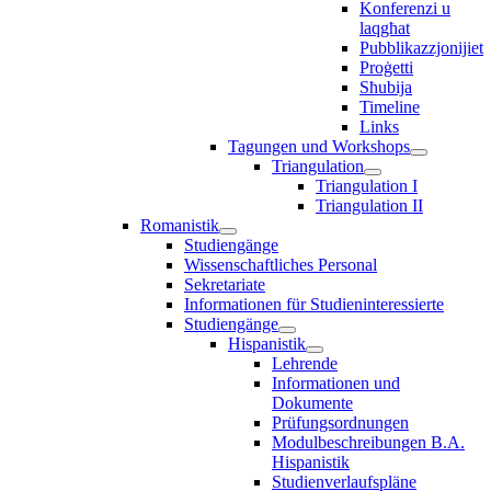
Konferenzi u
laqgħat
Pubblikazzjonijiet
Proġetti
Sħubija
Timeline
Links
Tagungen und Workshops
Triangulation
Triangulation I
Triangulation II
Romanistik
Studiengänge
Wissenschaftliches Personal
Sekretariate
Informationen für Studieninteressierte
Studiengänge
Hispanistik
Lehrende
Informationen und
Dokumente
Prüfungsordnungen
Modulbeschreibungen B.A.
Hispanistik
Studienverlaufspläne