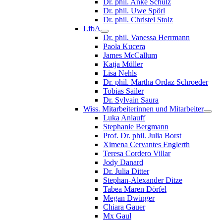
Dr. phil. Anke Schulz
Dr. phil. Uwe Spörl
Dr. phil. Christel Stolz
LfbA
Dr. phil. Vanessa Herrmann
Paola Kucera
James McCallum
Katja Müller
Lisa Nehls
Dr. phil. Martha Ordaz Schroeder
Tobias Sailer
Dr. Sylvain Saura
Wiss. Mitarbeiterinnen und Mitarbeiter
Luka Anlauff
Stephanie Bergmann
Prof. Dr. phil. Julia Borst
Ximena Cervantes Englerth
Teresa Cordero Villar
Jody Danard
Dr. Julia Ditter
Stephan-Alexander Ditze
Tabea Maren Dörfel
Megan Dwinger
Chiara Gauer
Mx Gaul