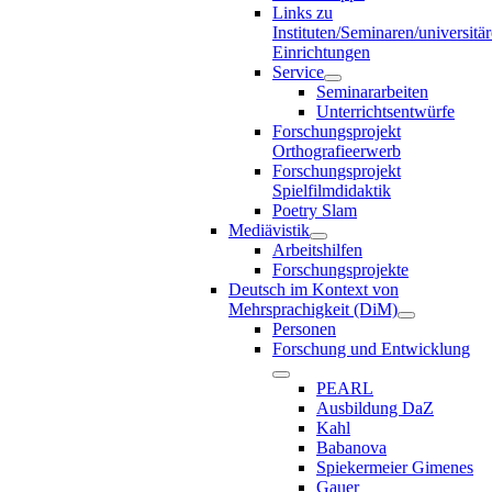
Links zu
Instituten/Seminaren/universitä
Einrichtungen
Service
Seminararbeiten
Unterrichtsentwürfe
Forschungsprojekt
Orthografieerwerb
Forschungsprojekt
Spielfilmdidaktik
Poetry Slam
Mediävistik
Arbeitshilfen
Forschungsprojekte
Deutsch im Kontext von
Mehrsprachigkeit (DiM)
Personen
Forschung und Entwicklung
PEARL
Ausbildung DaZ
Kahl
Babanova
Spiekermeier Gimenes
Gauer