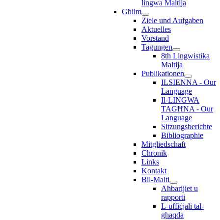
lingwa Maltija
Għilm
Ziele und Aufgaben
Aktuelles
Vorstand
Tagungen
8th Lingwistika
Maltija
Publikationen
ILSIENNA - Our
Language
Il-LINGWA
TAGĦNA - Our
Language
Sitzungsberichte
Bibliographie
Mitgliedschaft
Chronik
Links
Kontakt
Bil-Malti
Aħbarijiet u
rapporti
L-uffiċjali tal-
għaqda