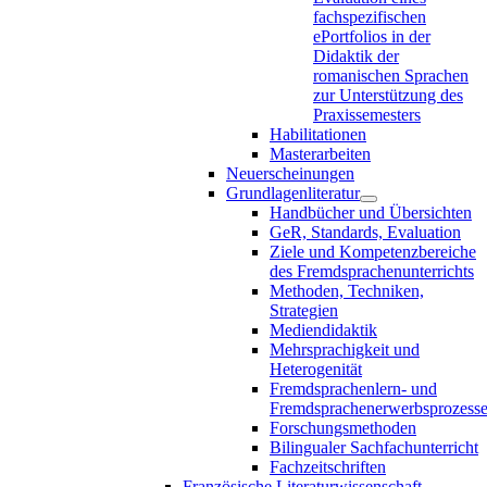
fachspezifischen
ePortfolios in der
Didaktik der
romanischen Sprachen
zur Unterstützung des
Praxissemesters
Habilitationen
Masterarbeiten
Neuerscheinungen
Grundlagenliteratur
Handbücher und Übersichten
GeR, Standards, Evaluation
Ziele und Kompetenzbereiche
des Fremdsprachenunterrichts
Methoden, Techniken,
Strategien
Mediendidaktik
Mehrsprachigkeit und
Heterogenität
Fremdsprachenlern- und
Fremdsprachenerwerbsprozess
Forschungsmethoden
Bilingualer Sachfachunterricht
Fachzeitschriften
Französische Literaturwissenschaft