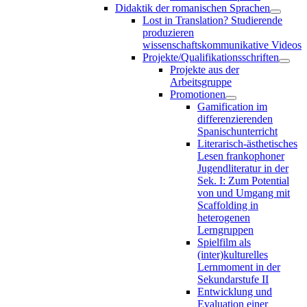
Didaktik der romanischen Sprachen
Lost in Translation? Studierende
produzieren
wissenschaftskommunikative Videos
Projekte/Qualifikationsschriften
Projekte aus der
Arbeitsgruppe
Promotionen
Gamification im
differenzierenden
Spanischunterricht
Literarisch-ästhetisches
Lesen frankophoner
Jugendliteratur in der
Sek. I: Zum Potential
von und Umgang mit
Scaffolding in
heterogenen
Lerngruppen
Spielfilm als
(inter)kulturelles
Lernmoment in der
Sekundarstufe II
Entwicklung und
Evaluation einer