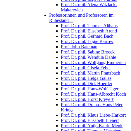
Prof. Dr. phil. Alena Witzlack-
Makarevich
Professorinnen und Professoren im
Ruhestand
Prof. Dr. phil. Thomas Althaus
Prof. Dr. phil. Elisabeth Arend
Prof. Dr. phil. Gerhard Bach
Prof. Dr. phil. Logie Barrow
Prof. John Bateman
Prof. Dr. phil. Sabine Broeck
Prof. Dr. phil. Wendula Dahle
Prof. Dr. phil. Wolfgang Emmerich
Prof. Dr. phil. Gisela Febel
Prof. Dr. phil. Martin Franzbach
Prof. Dr. phil. Helga Gallas
Prof. Dr. phil. Dirk Hoerder
Prof. Dr. phil. Hans-Wolf Jäger
Prof. Dr. phil. Hans-Albrecht Koch
Prof. Dr. phil. Horst Kreye †
Prof. Dr. phil. Dr. h.c. Hans Peter
Krings
Prof. Dr. phil. Klaus Liebe-Harkort
Prof. Dr. phil. Elisabeth Lienert
Prof. Dr. phil. Antje-Katrin Menk
Prof. Dr. phil. Thomas Metscher