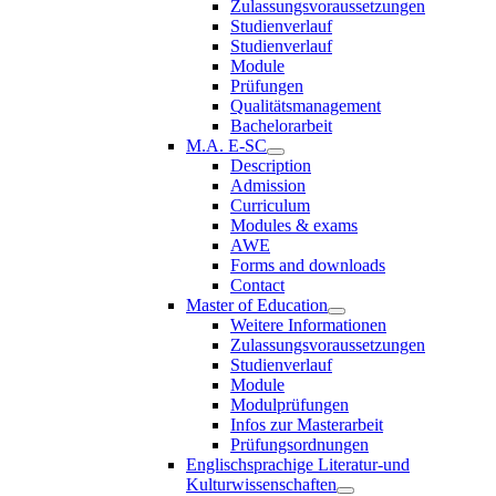
Zulassungsvoraussetzungen
Studienverlauf
Studienverlauf
Module
Prüfungen
Qualitätsmanagement
Bachelorarbeit
M.A. E-SC
Description
Admission
Curriculum
Modules & exams
AWE
Forms and downloads
Contact
Master of Education
Weitere Informationen
Zulassungsvoraussetzungen
Studienverlauf
Module
Modulprüfungen
Infos zur Masterarbeit
Prüfungsordnungen
Englischsprachige Literatur-und
Kulturwissenschaften