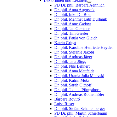
Lektorinnen und Lektoren
PD Dr. phil. Barbara Aehnlich
Dr. phil. Anna Auguscik
Dr. phil. Inke Du Bois
Dr. phil. Mehmet Latif Durlanik
Dr. phil. Anne Gadow
Dr. phil. Jan Gerstner
Dr. phil. Tim Giesler
Dr. phil. Paula von Gleich
Katrin Grigat
Dr. phil. Karoline Henriette Heyder
Dr. phil. Stefanie Jakobi
Dr. phil. Andreas Jäger
Dr. phil. Jana Jürgs
Dr. phil. Nils Lehnert
Dr. phil. Anna Mattfeldt
Dr. phil. Urania Julia Milevski
Dr. phil. Katrin Mutz
Dr. phil. Sarah Olthoff
Dr. phil. Joanna Pfingsthorn
Dr. phil. Andreas Rothenhöfer
Bàrbara Roviró
Luisa Ruser
Dr. phil. Stefan Schallenberger
PD Dr. phil. Martin Schierbaum