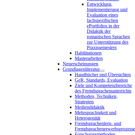
Entwicklung,
Implementierung und
Evaluation eines
fachspezifischen
ePortfolios in der
Didaktik der
romanischen Sprachen
zur Unterstützung des
Praxissemesters
Habilitationen
Masterarbeiten
Neuerscheinungen
Grundlagenliteratur
Handbücher und Übersichten
GeR, Standards, Evaluation
Ziele und Kompetenzbereiche
des Fremdsprachenunterrichts
Methoden, Techniken,
Strategien
Mediendidaktik
Mehrsprachigkeit und
Heterogenität
Fremdsprachenlern- und
Fremdsprachenerwerbsprozess
Forschungsmethoden