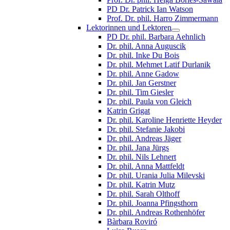
PD Dr. Patrick Ian Watson
Prof. Dr. phil. Harro Zimmermann
Lektorinnen und Lektoren
PD Dr. phil. Barbara Aehnlich
Dr. phil. Anna Auguscik
Dr. phil. Inke Du Bois
Dr. phil. Mehmet Latif Durlanik
Dr. phil. Anne Gadow
Dr. phil. Jan Gerstner
Dr. phil. Tim Giesler
Dr. phil. Paula von Gleich
Katrin Grigat
Dr. phil. Karoline Henriette Heyder
Dr. phil. Stefanie Jakobi
Dr. phil. Andreas Jäger
Dr. phil. Jana Jürgs
Dr. phil. Nils Lehnert
Dr. phil. Anna Mattfeldt
Dr. phil. Urania Julia Milevski
Dr. phil. Katrin Mutz
Dr. phil. Sarah Olthoff
Dr. phil. Joanna Pfingsthorn
Dr. phil. Andreas Rothenhöfer
Bàrbara Roviró