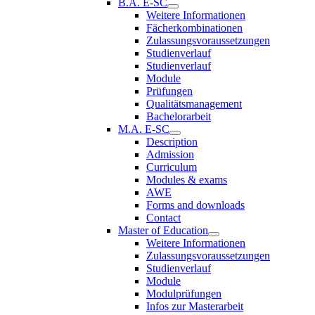
B.A. E-SC
Weitere Informationen
Fächerkombinationen
Zulassungsvoraussetzungen
Studienverlauf
Studienverlauf
Module
Prüfungen
Qualitätsmanagement
Bachelorarbeit
M.A. E-SC
Description
Admission
Curriculum
Modules & exams
AWE
Forms and downloads
Contact
Master of Education
Weitere Informationen
Zulassungsvoraussetzungen
Studienverlauf
Module
Modulprüfungen
Infos zur Masterarbeit