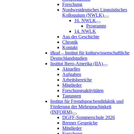
Forschung
Nordwestdeutsches Linguistisches
Kolloquium (NWLK)
16. NWLK
Programm
14. NWLK
Aus der Geschichte
Chronik
Kontakt
ifkud – Institut für kulturwissenschaftliche
Deutschlandstudien
Institut Ibero-Amerika (IIA)
Aktuelles
Aufgaben
Arbeitsbereiche
Mitglieder
Forschungsaktivitäten
Tagungen
Institut für Fremdsprachendidaktik und
Förderung der Mehrsprachigkeit
(INFORM)
DGFF-Sommerschule 2026
Bremer Gespräche
Mitglieder
Forschung