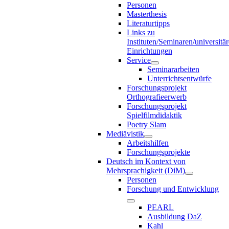
Personen
Masterthesis
Literaturtipps
Links zu
Instituten/Seminaren/universitä
Einrichtungen
Service
Seminararbeiten
Unterrichtsentwürfe
Forschungsprojekt
Orthografieerwerb
Forschungsprojekt
Spielfilmdidaktik
Poetry Slam
Mediävistik
Arbeitshilfen
Forschungsprojekte
Deutsch im Kontext von
Mehrsprachigkeit (DiM)
Personen
Forschung und Entwicklung
PEARL
Ausbildung DaZ
Kahl