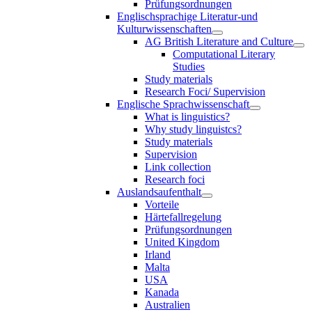
Prüfungsordnungen
Englischsprachige Literatur-und
Kulturwissenschaften
AG British Literature and Culture
Computational Literary
Studies
Study materials
Research Foci/ Supervision
Englische Sprachwissenschaft
What is linguistics?
Why study linguistcs?
Study materials
Supervision
Link collection
Research foci
Auslandsaufenthalt
Vorteile
Härtefallregelung
Prüfungsordnungen
United Kingdom
Irland
Malta
USA
Kanada
Australien