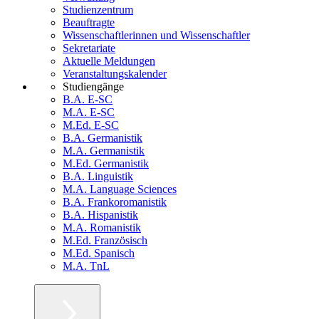
Studienzentrum
Beauftragte
Wissenschaftlerinnen und Wissenschaftler
Sekretariate
Aktuelle Meldungen
Veranstaltungskalender
Studiengänge
B.A. E-SC
M.A. E-SC
M.Ed. E-SC
B.A. Germanistik
M.A. Germanistik
M.Ed. Germanistik
B.A. Linguistik
M.A. Language Sciences
B.A. Frankoromanistik
B.A. Hispanistik
M.A. Romanistik
M.Ed. Französisch
M.Ed. Spanisch
M.A. TnL