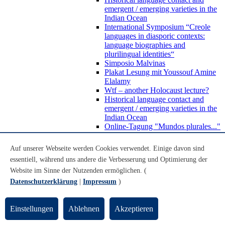
emergent / emerging varieties in the
Indian Ocean
International Symposium “Creole
languages in diasporic contexts:
language biographies and
plurilingual identities“
Simposio Malvinas
Plakat Lesung mit Youssouf Amine
Elalamy
Wtf – another Holocaust lecture?
Historical language contact and
emergent / emerging varieties in the
Indian Ocean
Online-Tagung "Mundos plurales..."
Beratung und Kontakt
Abschlussarbeiten
Auf unserer Webseite werden Cookies verwendet. Einige davon sind
Auslandsstudium
essentiell, während uns andere die Verbesserung und Optimierung der
Forschung
Website im Sinne der Nutzenden ermöglichen. (
WoC Lab
Spanische Black Diaspora
Datenschutzerklärung
|
Impressum
)
Promotionen
Habilitationen
Nachwuchsförderung
Einstellungen
Ablehnen
Akzeptieren
Forschungsinstitute und