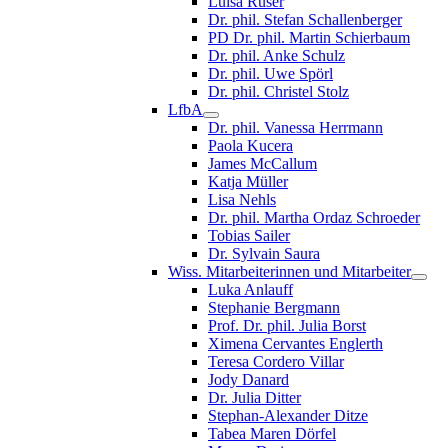
Luisa Ruser
Dr. phil. Stefan Schallenberger
PD Dr. phil. Martin Schierbaum
Dr. phil. Anke Schulz
Dr. phil. Uwe Spörl
Dr. phil. Christel Stolz
LfbA
Dr. phil. Vanessa Herrmann
Paola Kucera
James McCallum
Katja Müller
Lisa Nehls
Dr. phil. Martha Ordaz Schroeder
Tobias Sailer
Dr. Sylvain Saura
Wiss. Mitarbeiterinnen und Mitarbeiter
Luka Anlauff
Stephanie Bergmann
Prof. Dr. phil. Julia Borst
Ximena Cervantes Englerth
Teresa Cordero Villar
Jody Danard
Dr. Julia Ditter
Stephan-Alexander Ditze
Tabea Maren Dörfel