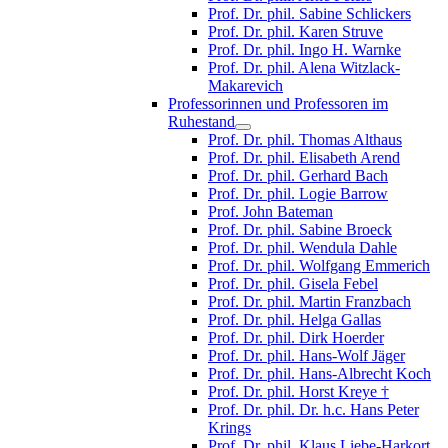
Prof. Dr. phil. Sabine Schlickers
Prof. Dr. phil. Karen Struve
Prof. Dr. phil. Ingo H. Warnke
Prof. Dr. phil. Alena Witzlack-
Makarevich
Professorinnen und Professoren im
Ruhestand
Prof. Dr. phil. Thomas Althaus
Prof. Dr. phil. Elisabeth Arend
Prof. Dr. phil. Gerhard Bach
Prof. Dr. phil. Logie Barrow
Prof. John Bateman
Prof. Dr. phil. Sabine Broeck
Prof. Dr. phil. Wendula Dahle
Prof. Dr. phil. Wolfgang Emmerich
Prof. Dr. phil. Gisela Febel
Prof. Dr. phil. Martin Franzbach
Prof. Dr. phil. Helga Gallas
Prof. Dr. phil. Dirk Hoerder
Prof. Dr. phil. Hans-Wolf Jäger
Prof. Dr. phil. Hans-Albrecht Koch
Prof. Dr. phil. Horst Kreye †
Prof. Dr. phil. Dr. h.c. Hans Peter
Krings
Prof. Dr. phil. Klaus Liebe-Harkort