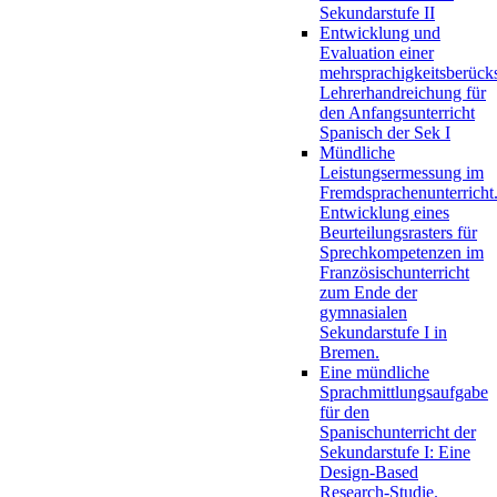
Sekundarstufe II
Entwicklung und
Evaluation einer
mehrsprachigkeitsberück
Lehrerhandreichung für
den Anfangsunterricht
Spanisch der Sek I
Mündliche
Leistungsermessung im
Fremdsprachenunterricht
Entwicklung eines
Beurteilungsrasters für
Sprechkompetenzen im
Französischunterricht
zum Ende der
gymnasialen
Sekundarstufe I in
Bremen.
Eine mündliche
Sprachmittlungsaufgabe
für den
Spanischunterricht der
Sekundarstufe I: Eine
Design-Based
Research-Studie.