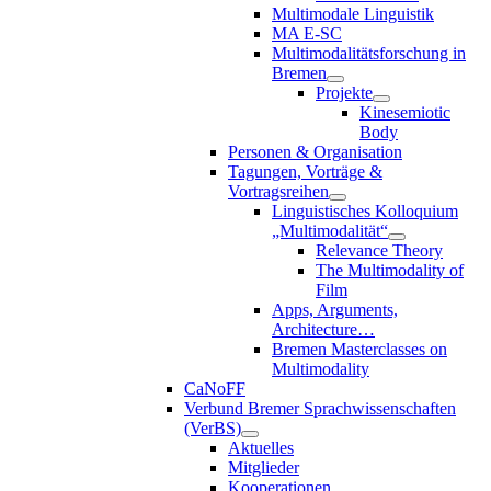
Multimodale Linguistik
MA E-SC
Multimodalitätsforschung in
Bremen
Projekte
Kinesemiotic
Body
Personen & Organisation
Tagungen, Vorträge &
Vortragsreihen
Linguistisches Kolloquium
„Multimodalität“
Relevance Theory
The Multimodality of
Film
Apps, Arguments,
Architecture…
Bremen Masterclasses on
Multimodality
CaNoFF
Verbund Bremer Sprachwissenschaften
(VerBS)
Aktuelles
Mitglieder
Kooperationen