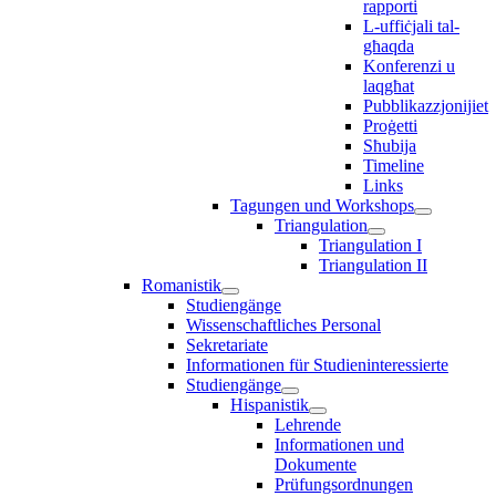
rapporti
L-uffiċjali tal-
għaqda
Konferenzi u
laqgħat
Pubblikazzjonijiet
Proġetti
Sħubija
Timeline
Links
Tagungen und Workshops
Triangulation
Triangulation I
Triangulation II
Romanistik
Studiengänge
Wissenschaftliches Personal
Sekretariate
Informationen für Studieninteressierte
Studiengänge
Hispanistik
Lehrende
Informationen und
Dokumente
Prüfungsordnungen