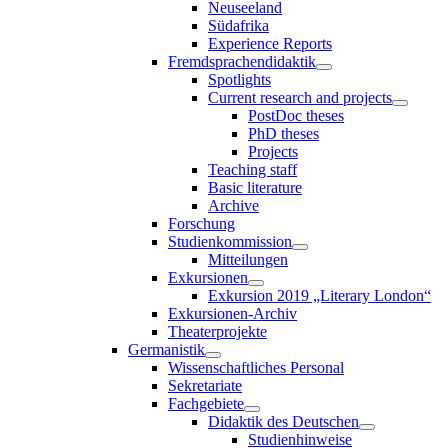
Neuseeland
Südafrika
Experience Reports
Fremdsprachendidaktik
Spotlights
Current research and projects
PostDoc theses
PhD theses
Projects
Teaching staff
Basic literature
Archive
Forschung
Studienkommission
Mitteilungen
Exkursionen
Exkursion 2019 „Literary London“
Exkursionen-Archiv
Theaterprojekte
Germanistik
Wissenschaftliches Personal
Sekretariate
Fachgebiete
Didaktik des Deutschen
Studienhinweise