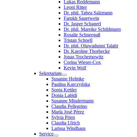
Lukas Reddemann
Leoni Ritter
Dr. phil. Tabea Salzmann
Farukh Sauerwein
Dr. Jasper Schagerl
Dr. phil. Mareike Schildmann
Rosalie Schneegaß
Tristan Schnell
Dr. phil. Oluwadunni Talabi
Dr. Karoline Thorbecke
Jonas Trochemowitz
Corina Wieser-Cox
Kevin Wolf
Sekretariate
Susanne Helmke
Paulina Karczyńska
Sonja Kettler
Donia Labidi
Susanne Mindermann
Claudia Pellegrino
María José Pérez
Sylvia Prien
Claudia Ulrich
Larissa Windhaus
Service