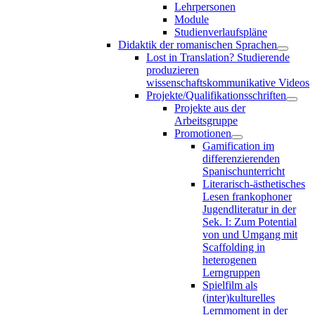
Lehrpersonen
Module
Studienverlaufspläne
Didaktik der romanischen Sprachen
Lost in Translation? Studierende
produzieren
wissenschaftskommunikative Videos
Projekte/Qualifikationsschriften
Projekte aus der
Arbeitsgruppe
Promotionen
Gamification im
differenzierenden
Spanischunterricht
Literarisch-ästhetisches
Lesen frankophoner
Jugendliteratur in der
Sek. I: Zum Potential
von und Umgang mit
Scaffolding in
heterogenen
Lerngruppen
Spielfilm als
(inter)kulturelles
Lernmoment in der