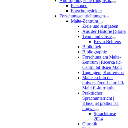
Anthropologische Linguistik
Personen
Forschungsfelder
Forschungseinrichtungen
Malta-Zentrum
Ziele und Aufgaben
Aus der Historie | Storja
Team und Gäste
Kevin Behrens
Bibliothek
Bibliographie
Forschung am Malta-
Zentrum | Riċerka fiċ-
Ċentru tal-Ilsien Malti
Tagungen | Konferenzi
Maltesisch in der
universitären Lehre | Il-
Malti fil-kurrikulu
Praktischer
Sprachunterricht |
Klassijiet prattiċi tal-
lingwa
Sprachkurse
2024
Chronik