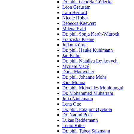
Dr. phil. Georgia Gödecke
Leon Grausam
Lara Herford
Nicole Hober
Rebecca Kaewert
Milena Kahl
Dr. phil. Sonja Kerth-Wittrock
Franziska Kleine
Julian Körner
Dr. phil. Hauke Kuhlmann
Jan Kühn
Dr. phil. Nataliya Levkovych
Myriam Macé
Daria Manweiler
Dr. phil. Johanne Mohs
Kira Molina
Dr. phil. Merveilles Mouloungui
Dr. Mohammed Muharram
Julia Nintemann
Lena Otto
Dr. phil. Folajimi Oyebola
Dr. Naomi Peck
Lukas Reddemann
Leoni Ritter
Dr. phil. Tabea Salzmann