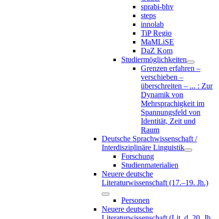
sprabi-bhv
steps
innolab
TiP Regio
MaMLiSE
DaZ Kom
Studiermöglichkeiten
Grenzen erfahren –
verschieben –
überschreiten – ... : Zur
Dynamik von
Mehrsprachigkeit im
Spannungsfeld von
Identität, Zeit und
Raum
Deutsche Sprachwissenschaft /
Interdisziplinäre Linguistik
Forschung
Studienmaterialien
Neuere deutsche
Literaturwissenschaft (17.–19. Jh.)
Personen
Neuere deutsche
Literaturwissenschaft (Lit. d. 20. Jh.,