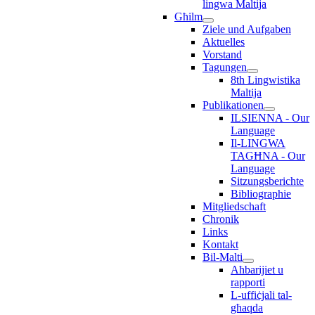
lingwa Maltija
Għilm
Ziele und Aufgaben
Aktuelles
Vorstand
Tagungen
8th Lingwistika
Maltija
Publikationen
ILSIENNA - Our
Language
Il-LINGWA
TAGĦNA - Our
Language
Sitzungsberichte
Bibliographie
Mitgliedschaft
Chronik
Links
Kontakt
Bil-Malti
Aħbarijiet u
rapporti
L-uffiċjali tal-
għaqda