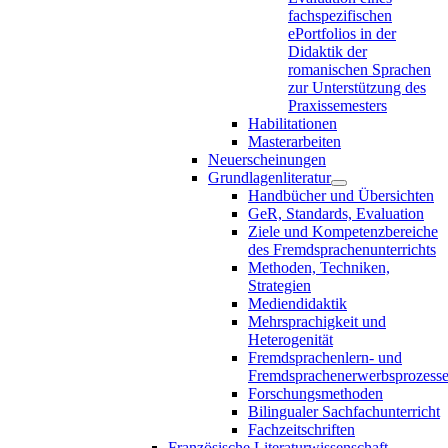
fachspezifischen
ePortfolios in der
Didaktik der
romanischen Sprachen
zur Unterstützung des
Praxissemesters
Habilitationen
Masterarbeiten
Neuerscheinungen
Grundlagenliteratur
Handbücher und Übersichten
GeR, Standards, Evaluation
Ziele und Kompetenzbereiche
des Fremdsprachenunterrichts
Methoden, Techniken,
Strategien
Mediendidaktik
Mehrsprachigkeit und
Heterogenität
Fremdsprachenlern- und
Fremdsprachenerwerbsprozess
Forschungsmethoden
Bilingualer Sachfachunterricht
Fachzeitschriften
Französische Literaturwissenschaft