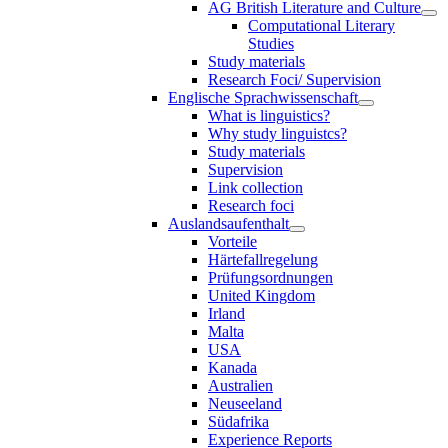
AG British Literature and Culture
Computational Literary
Studies
Study materials
Research Foci/ Supervision
Englische Sprachwissenschaft
What is linguistics?
Why study linguistcs?
Study materials
Supervision
Link collection
Research foci
Auslandsaufenthalt
Vorteile
Härtefallregelung
Prüfungsordnungen
United Kingdom
Irland
Malta
USA
Kanada
Australien
Neuseeland
Südafrika
Experience Reports