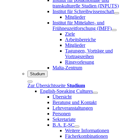
Institut für postkoloniale und
transkulturelle Studien (INPUTS)
Institut für Schreibwissenschaft
Mitglieder
Institut für Mittelalter- und
Frühneuzeitforschung (IMFF)
Ziele
Arbeitsbereiche
Mitglieder
Tagungen, Vorträge und
Vortragsreihen
Ringvorlesung
Malta-Zentrum
Studium
Zur Übersichtsseite
Studium
English-Speaking Cultures
Übersicht
Beratung und Kontakt
Lehrveranstaltungen
Personen
Sekretariate
B.A. E-SC
Weitere Informationen
Fächerkombinationen