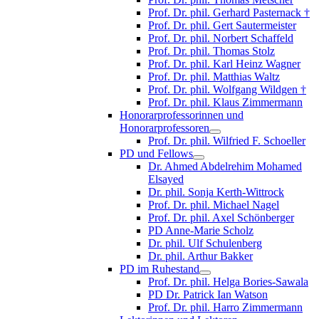
Prof. Dr. phil. Gerhard Pasternack †
Prof. Dr. phil. Gert Sautermeister
Prof. Dr. phil. Norbert Schaffeld
Prof. Dr. phil. Thomas Stolz
Prof. Dr. phil. Karl Heinz Wagner
Prof. Dr. phil. Matthias Waltz
Prof. Dr. phil. Wolfgang Wildgen †
Prof. Dr. phil. Klaus Zimmermann
Honorarprofessorinnen und
Honorarprofessoren
Prof. Dr. phil. Wilfried F. Schoeller
PD und Fellows
Dr. Ahmed Abdelrehim Mohamed
Elsayed
Dr. phil. Sonja Kerth-Wittrock
Prof. Dr. phil. Michael Nagel
Prof. Dr. phil. Axel Schönberger
PD Anne-Marie Scholz
Dr. phil. Ulf Schulenberg
Dr. phil. Arthur Bakker
PD im Ruhestand
Prof. Dr. phil. Helga Bories-Sawala
PD Dr. Patrick Ian Watson
Prof. Dr. phil. Harro Zimmermann