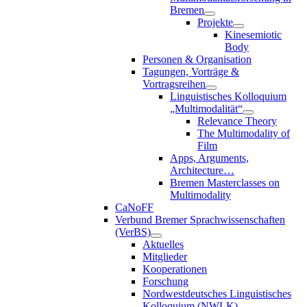
Bremen
Projekte
Kinesemiotic
Body
Personen & Organisation
Tagungen, Vorträge &
Vortragsreihen
Linguistisches Kolloquium
„Multimodalität“
Relevance Theory
The Multimodality of
Film
Apps, Arguments,
Architecture…
Bremen Masterclasses on
Multimodality
CaNoFF
Verbund Bremer Sprachwissenschaften
(VerBS)
Aktuelles
Mitglieder
Kooperationen
Forschung
Nordwestdeutsches Linguistisches
Kolloquium (NWLK)