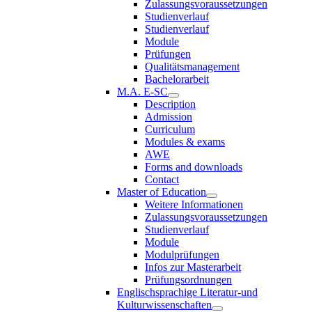
Zulassungsvoraussetzungen
Studienverlauf
Studienverlauf
Module
Prüfungen
Qualitätsmanagement
Bachelorarbeit
M.A. E-SC
Description
Admission
Curriculum
Modules & exams
AWE
Forms and downloads
Contact
Master of Education
Weitere Informationen
Zulassungsvoraussetzungen
Studienverlauf
Module
Modulprüfungen
Infos zur Masterarbeit
Prüfungsordnungen
Englischsprachige Literatur-und
Kulturwissenschaften