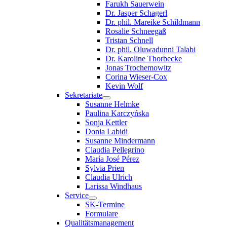
Farukh Sauerwein
Dr. Jasper Schagerl
Dr. phil. Mareike Schildmann
Rosalie Schneegaß
Tristan Schnell
Dr. phil. Oluwadunni Talabi
Dr. Karoline Thorbecke
Jonas Trochemowitz
Corina Wieser-Cox
Kevin Wolf
Sekretariate
Susanne Helmke
Paulina Karczyńska
Sonja Kettler
Donia Labidi
Susanne Mindermann
Claudia Pellegrino
María José Pérez
Sylvia Prien
Claudia Ulrich
Larissa Windhaus
Service
SK-Termine
Formulare
Qualitätsmanagement