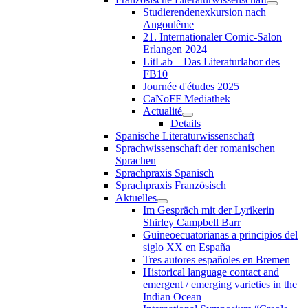
Studierendenexkursion nach
Angoulême
21. Internationaler Comic-Salon
Erlangen 2024
LitLab – Das Literaturlabor des
FB10
Journée d'études 2025
CaNoFF Mediathek
Actualité
Details
Spanische Literaturwissenschaft
Sprachwissenschaft der romanischen
Sprachen
Sprachpraxis Spanisch
Sprachpraxis Französisch
Aktuelles
Im Gespräch mit der Lyrikerin
Shirley Campbell Barr
Guineoecuatorianas a principios del
siglo XX en España
Tres autores españoles en Bremen
Historical language contact and
emergent / emerging varieties in the
Indian Ocean