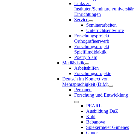
Links zu
Instituten/Seminaren/universitä
Einrichtungen
Service
Seminararbeiten
Unterrichtsentwürfe
Forschungsprojekt
Orthografieerwerb
Forschungsprojekt
Spielfilmdidaktik
Poetry Slam
Mediävistik
Arbeitshilfen
Forschungsprojekte
Deutsch im Kontext von
Mehrsprachigkeit (DiM)
Personen
Forschung und Entwicklung
PEARL
Ausbildung DaZ
Kahl
Babanova
Spiekermeier Gimenes
Gauer