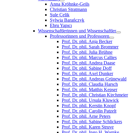
Anna Kröhnke-Geils
Christian Stratmann
Şule Çelik
Sylwia Barańczyk
Ebru Yapıcı
Wissenschaftlerinnen und Wissenschaftler
Professorinnen und Professoren
Prof. Dr. phil. Anja Becker
Prof. Dr. phil. Sarah Brommer
Prof. Dr. phil. Julia Brühne
Prof. Dr. phil. Marcus Callies
Prof. Dr. phil. Andrea Daase
Prof. Dr. phil. Sabine Doff
Prof. Dr. phil. Axel Dunker
Prof. Dr. phil. Andreas Grünewald
Prof. Dr. phil. Claudia Harsch
Prof. Dr. phil. Matthis Kepser
Prof. Dr. phil. Christian Kirchmeier
Prof. Dr. phil. Ursula Kluwick
Prof. Dr. phil. Kerstin Knopf
Prof. Dr. phil. Carolin Patzelt
Prof. Dr. phil. Arne Peters
Prof. Dr. phil. Sabine Schlickers
Prof. Dr. phil. Karen Struve
Prof. Dr. phil. Ingo H. Warnke