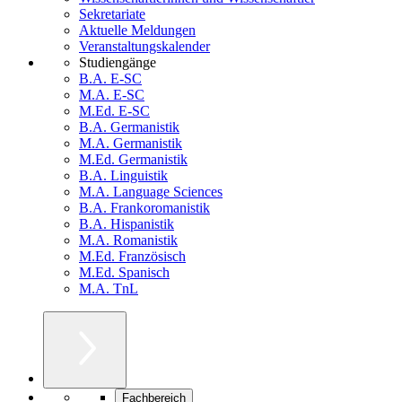
Sekretariate
Aktuelle Meldungen
Veranstaltungskalender
Studiengänge
B.A. E-SC
M.A. E-SC
M.Ed. E-SC
B.A. Germanistik
M.A. Germanistik
M.Ed. Germanistik
B.A. Linguistik
M.A. Language Sciences
B.A. Frankoromanistik
B.A. Hispanistik
M.A. Romanistik
M.Ed. Französisch
M.Ed. Spanisch
M.A. TnL
Fachbereich