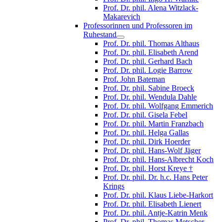
Prof. Dr. phil. Alena Witzlack-
Makarevich
Professorinnen und Professoren im
Ruhestand
Prof. Dr. phil. Thomas Althaus
Prof. Dr. phil. Elisabeth Arend
Prof. Dr. phil. Gerhard Bach
Prof. Dr. phil. Logie Barrow
Prof. John Bateman
Prof. Dr. phil. Sabine Broeck
Prof. Dr. phil. Wendula Dahle
Prof. Dr. phil. Wolfgang Emmerich
Prof. Dr. phil. Gisela Febel
Prof. Dr. phil. Martin Franzbach
Prof. Dr. phil. Helga Gallas
Prof. Dr. phil. Dirk Hoerder
Prof. Dr. phil. Hans-Wolf Jäger
Prof. Dr. phil. Hans-Albrecht Koch
Prof. Dr. phil. Horst Kreye †
Prof. Dr. phil. Dr. h.c. Hans Peter
Krings
Prof. Dr. phil. Klaus Liebe-Harkort
Prof. Dr. phil. Elisabeth Lienert
Prof. Dr. phil. Antje-Katrin Menk
Prof. Dr. phil. Thomas Metscher