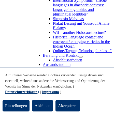
International Symposium “Creole
languages in diasporic contexts:
language biographies and
plurilingual identities“
Simposio Malvinas
Plakat Lesung mit Youssouf Amine
Elalamy
Wtf – another Holocaust lecture?
Historical language contact and
emergent / emerging varieties in the
Indian Ocean
Online-Tagung "Mundos plurales..."
Beratung und Kontakt
Abschlussarbeiten
Auslandsstudium
Forschung
WoC Lab
Auf unserer Webseite werden Cookies verwendet. Einige davon sind
Spanische Black Diaspora
essentiell, während uns andere die Verbesserung und Optimierung der
Promotionen
Website im Sinne der Nutzenden ermöglichen. (
Habilitationen
Nachwuchsförderung
Datenschutzerklärung
|
Impressum
)
Forschungsinstitute und
Forschungszentren
Studienkommission
Einstellungen
Ablehnen
Akzeptieren
TnL