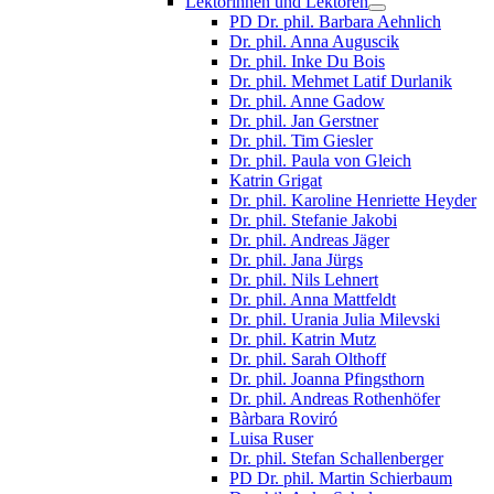
Lektorinnen und Lektoren
PD Dr. phil. Barbara Aehnlich
Dr. phil. Anna Auguscik
Dr. phil. Inke Du Bois
Dr. phil. Mehmet Latif Durlanik
Dr. phil. Anne Gadow
Dr. phil. Jan Gerstner
Dr. phil. Tim Giesler
Dr. phil. Paula von Gleich
Katrin Grigat
Dr. phil. Karoline Henriette Heyder
Dr. phil. Stefanie Jakobi
Dr. phil. Andreas Jäger
Dr. phil. Jana Jürgs
Dr. phil. Nils Lehnert
Dr. phil. Anna Mattfeldt
Dr. phil. Urania Julia Milevski
Dr. phil. Katrin Mutz
Dr. phil. Sarah Olthoff
Dr. phil. Joanna Pfingsthorn
Dr. phil. Andreas Rothenhöfer
Bàrbara Roviró
Luisa Ruser
Dr. phil. Stefan Schallenberger
PD Dr. phil. Martin Schierbaum