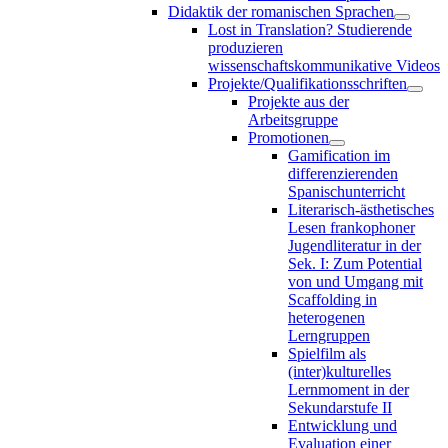
Didaktik der romanischen Sprachen
Lost in Translation? Studierende
produzieren
wissenschaftskommunikative Videos
Projekte/Qualifikationsschriften
Projekte aus der
Arbeitsgruppe
Promotionen
Gamification im
differenzierenden
Spanischunterricht
Literarisch-ästhetisches
Lesen frankophoner
Jugendliteratur in der
Sek. I: Zum Potential
von und Umgang mit
Scaffolding in
heterogenen
Lerngruppen
Spielfilm als
(inter)kulturelles
Lernmoment in der
Sekundarstufe II
Entwicklung und
Evaluation einer