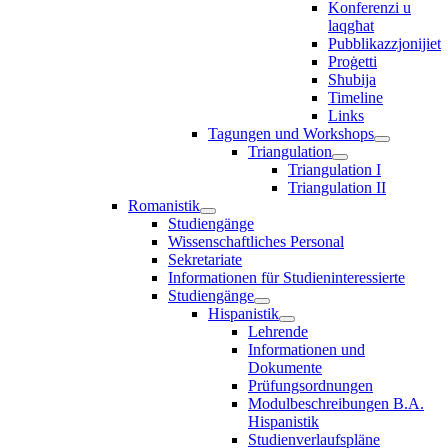
Konferenzi u
laqgħat
Pubblikazzjonijiet
Proġetti
Sħubija
Timeline
Links
Tagungen und Workshops
Triangulation
Triangulation I
Triangulation II
Romanistik
Studiengänge
Wissenschaftliches Personal
Sekretariate
Informationen für Studieninteressierte
Studiengänge
Hispanistik
Lehrende
Informationen und
Dokumente
Prüfungsordnungen
Modulbeschreibungen B.A.
Hispanistik
Studienverlaufspläne