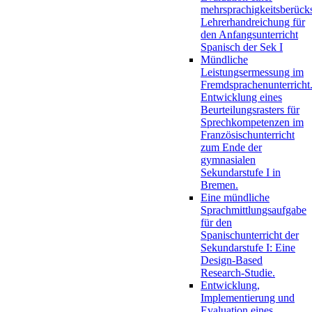
mehrsprachigkeitsberück
Lehrerhandreichung für
den Anfangsunterricht
Spanisch der Sek I
Mündliche
Leistungsermessung im
Fremdsprachenunterricht
Entwicklung eines
Beurteilungsrasters für
Sprechkompetenzen im
Französischunterricht
zum Ende der
gymnasialen
Sekundarstufe I in
Bremen.
Eine mündliche
Sprachmittlungsaufgabe
für den
Spanischunterricht der
Sekundarstufe I: Eine
Design-Based
Research-Studie.
Entwicklung,
Implementierung und
Evaluation eines