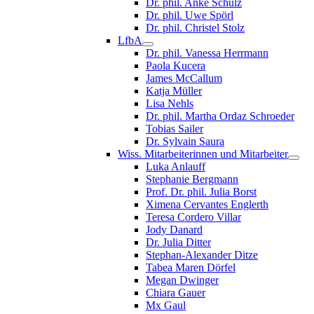
Dr. phil. Anke Schulz
Dr. phil. Uwe Spörl
Dr. phil. Christel Stolz
LfbA
Dr. phil. Vanessa Herrmann
Paola Kucera
James McCallum
Katja Müller
Lisa Nehls
Dr. phil. Martha Ordaz Schroeder
Tobias Sailer
Dr. Sylvain Saura
Wiss. Mitarbeiterinnen und Mitarbeiter
Luka Anlauff
Stephanie Bergmann
Prof. Dr. phil. Julia Borst
Ximena Cervantes Englerth
Teresa Cordero Villar
Jody Danard
Dr. Julia Ditter
Stephan-Alexander Ditze
Tabea Maren Dörfel
Megan Dwinger
Chiara Gauer
Mx Gaul