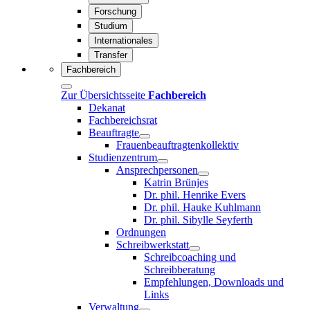
Forschung
Studium
Internationales
Transfer
Fachbereich
Zur Übersichtsseite
Fachbereich
Dekanat
Fachbereichsrat
Beauftragte
Frauenbeauftragtenkollektiv
Studienzentrum
Ansprechpersonen
Katrin Brünjes
Dr. phil. Henrike Evers
Dr. phil. Hauke Kuhlmann
Dr. phil. Sibylle Seyferth
Ordnungen
Schreibwerkstatt
Schreibcoaching und
Schreibberatung
Empfehlungen, Downloads und
Links
Verwaltung