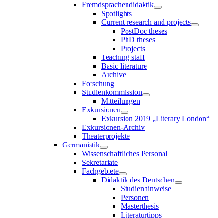
Fremdsprachendidaktik
Spotlights
Current research and projects
PostDoc theses
PhD theses
Projects
Teaching staff
Basic literature
Archive
Forschung
Studienkommission
Mitteilungen
Exkursionen
Exkursion 2019 „Literary London“
Exkursionen-Archiv
Theaterprojekte
Germanistik
Wissenschaftliches Personal
Sekretariate
Fachgebiete
Didaktik des Deutschen
Studienhinweise
Personen
Masterthesis
Literaturtipps