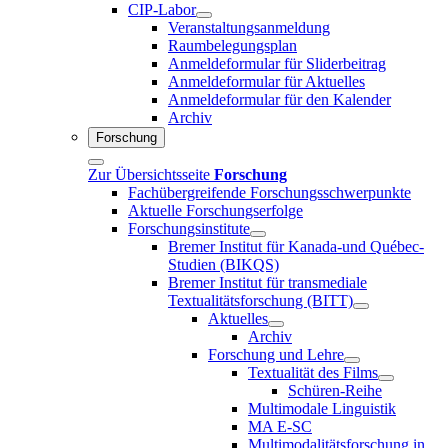
CIP-Labor
Veranstaltungsanmeldung
Raumbelegungsplan
Anmeldeformular für Sliderbeitrag
Anmeldeformular für Aktuelles
Anmeldeformular für den Kalender
Archiv
Forschung
Zur Übersichtsseite
Forschung
Fachübergreifende Forschungsschwerpunkte
Aktuelle Forschungserfolge
Forschungsinstitute
Bremer Institut für Kanada-und Québec-
Studien (BIKQS)
Bremer Institut für transmediale
Textualitätsforschung (BITT)
Aktuelles
Archiv
Forschung und Lehre
Textualität des Films
Schüren-Reihe
Multimodale Linguistik
MA E-SC
Multimodalitätsforschung in