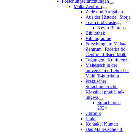
Forschungseinrichtungen
Malta-Zentrum
Ziele und Aufgaben
Aus der Historie | Storja
Team und Gäste
Kevin Behrens
Bibliothek
Bibliographie
Forschung am Malta-
Zentrum | Riċerka fiċ-
Ċentru tal-Ilsien Malti
Tagungen | Konferenzi
Maltesisch in der
universitären Lehre | Il-
Malti fil-kurrikulu
Praktischer
Sprachunterricht |
Klassijiet prattiċi tal-
lingwa
Sprachkurse
2024
Chronik
Links
Kontakt | Kuntatt
Das Maltesische | Il-