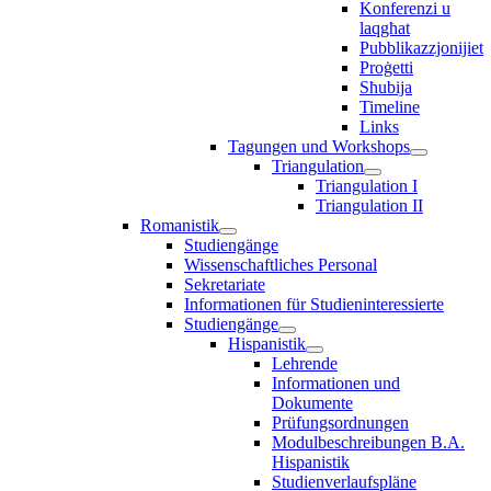
Konferenzi u
laqgħat
Pubblikazzjonijiet
Proġetti
Sħubija
Timeline
Links
Tagungen und Workshops
Triangulation
Triangulation I
Triangulation II
Romanistik
Studiengänge
Wissenschaftliches Personal
Sekretariate
Informationen für Studieninteressierte
Studiengänge
Hispanistik
Lehrende
Informationen und
Dokumente
Prüfungsordnungen
Modulbeschreibungen B.A.
Hispanistik
Studienverlaufspläne