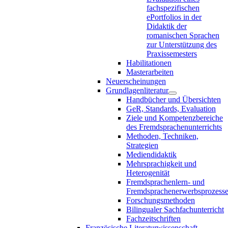
fachspezifischen
ePortfolios in der
Didaktik der
romanischen Sprachen
zur Unterstützung des
Praxissemesters
Habilitationen
Masterarbeiten
Neuerscheinungen
Grundlagenliteratur
Handbücher und Übersichten
GeR, Standards, Evaluation
Ziele und Kompetenzbereiche
des Fremdsprachenunterrichts
Methoden, Techniken,
Strategien
Mediendidaktik
Mehrsprachigkeit und
Heterogenität
Fremdsprachenlern- und
Fremdsprachenerwerbsprozess
Forschungsmethoden
Bilingualer Sachfachunterricht
Fachzeitschriften
Französische Literaturwissenschaft