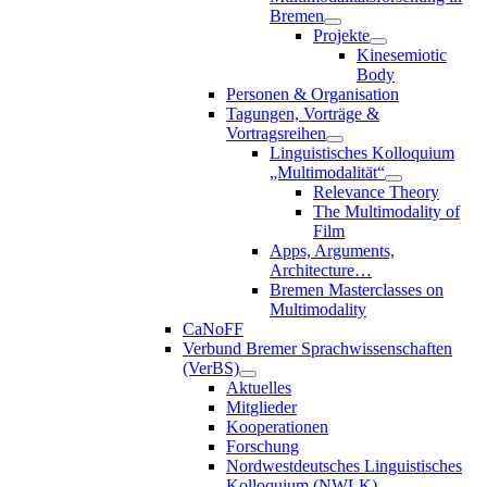
Bremen
Projekte
Kinesemiotic
Body
Personen & Organisation
Tagungen, Vorträge &
Vortragsreihen
Linguistisches Kolloquium
„Multimodalität“
Relevance Theory
The Multimodality of
Film
Apps, Arguments,
Architecture…
Bremen Masterclasses on
Multimodality
CaNoFF
Verbund Bremer Sprachwissenschaften
(VerBS)
Aktuelles
Mitglieder
Kooperationen
Forschung
Nordwestdeutsches Linguistisches
Kolloquium (NWLK)