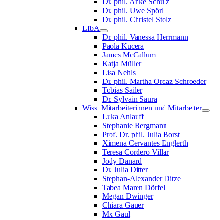
Dr. phil. Anke Schulz
Dr. phil. Uwe Spörl
Dr. phil. Christel Stolz
LfbA
Dr. phil. Vanessa Herrmann
Paola Kucera
James McCallum
Katja Müller
Lisa Nehls
Dr. phil. Martha Ordaz Schroeder
Tobias Sailer
Dr. Sylvain Saura
Wiss. Mitarbeiterinnen und Mitarbeiter
Luka Anlauff
Stephanie Bergmann
Prof. Dr. phil. Julia Borst
Ximena Cervantes Englerth
Teresa Cordero Villar
Jody Danard
Dr. Julia Ditter
Stephan-Alexander Ditze
Tabea Maren Dörfel
Megan Dwinger
Chiara Gauer
Mx Gaul