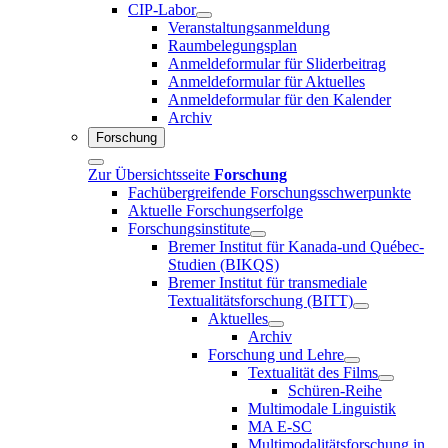
CIP-Labor
Veranstaltungsanmeldung
Raumbelegungsplan
Anmeldeformular für Sliderbeitrag
Anmeldeformular für Aktuelles
Anmeldeformular für den Kalender
Archiv
Forschung
Zur Übersichtsseite
Forschung
Fachübergreifende Forschungsschwerpunkte
Aktuelle Forschungserfolge
Forschungsinstitute
Bremer Institut für Kanada-und Québec-
Studien (BIKQS)
Bremer Institut für transmediale
Textualitätsforschung (BITT)
Aktuelles
Archiv
Forschung und Lehre
Textualität des Films
Schüren-Reihe
Multimodale Linguistik
MA E-SC
Multimodalitätsforschung in