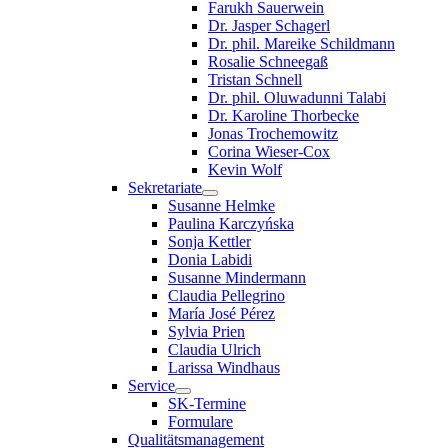
Farukh Sauerwein
Dr. Jasper Schagerl
Dr. phil. Mareike Schildmann
Rosalie Schneegaß
Tristan Schnell
Dr. phil. Oluwadunni Talabi
Dr. Karoline Thorbecke
Jonas Trochemowitz
Corina Wieser-Cox
Kevin Wolf
Sekretariate
Susanne Helmke
Paulina Karczyńska
Sonja Kettler
Donia Labidi
Susanne Mindermann
Claudia Pellegrino
María José Pérez
Sylvia Prien
Claudia Ulrich
Larissa Windhaus
Service
SK-Termine
Formulare
Qualitätsmanagement