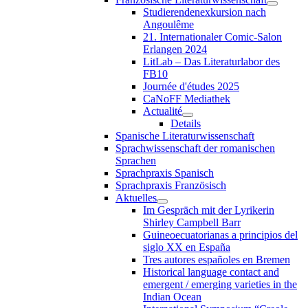
Studierendenexkursion nach
Angoulême
21. Internationaler Comic-Salon
Erlangen 2024
LitLab – Das Literaturlabor des
FB10
Journée d'études 2025
CaNoFF Mediathek
Actualité
Details
Spanische Literaturwissenschaft
Sprachwissenschaft der romanischen
Sprachen
Sprachpraxis Spanisch
Sprachpraxis Französisch
Aktuelles
Im Gespräch mit der Lyrikerin
Shirley Campbell Barr
Guineoecuatorianas a principios del
siglo XX en España
Tres autores españoles en Bremen
Historical language contact and
emergent / emerging varieties in the
Indian Ocean