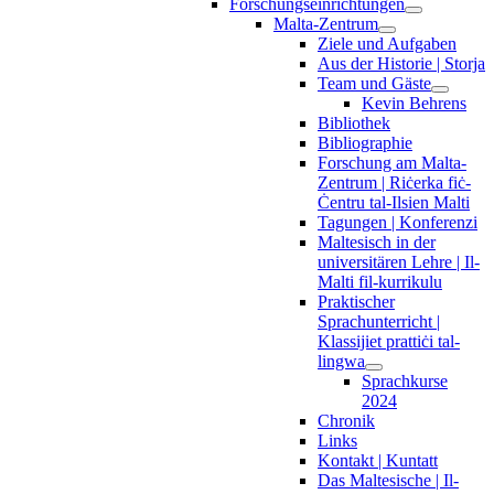
Forschungseinrichtungen
Malta-Zentrum
Ziele und Aufgaben
Aus der Historie | Storja
Team und Gäste
Kevin Behrens
Bibliothek
Bibliographie
Forschung am Malta-
Zentrum | Riċerka fiċ-
Ċentru tal-Ilsien Malti
Tagungen | Konferenzi
Maltesisch in der
universitären Lehre | Il-
Malti fil-kurrikulu
Praktischer
Sprachunterricht |
Klassijiet prattiċi tal-
lingwa
Sprachkurse
2024
Chronik
Links
Kontakt | Kuntatt
Das Maltesische | Il-