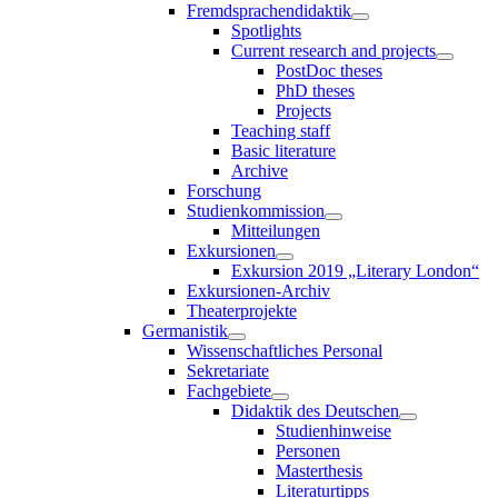
Fremdsprachendidaktik
Spotlights
Current research and projects
PostDoc theses
PhD theses
Projects
Teaching staff
Basic literature
Archive
Forschung
Studienkommission
Mitteilungen
Exkursionen
Exkursion 2019 „Literary London“
Exkursionen-Archiv
Theaterprojekte
Germanistik
Wissenschaftliches Personal
Sekretariate
Fachgebiete
Didaktik des Deutschen
Studienhinweise
Personen
Masterthesis
Literaturtipps