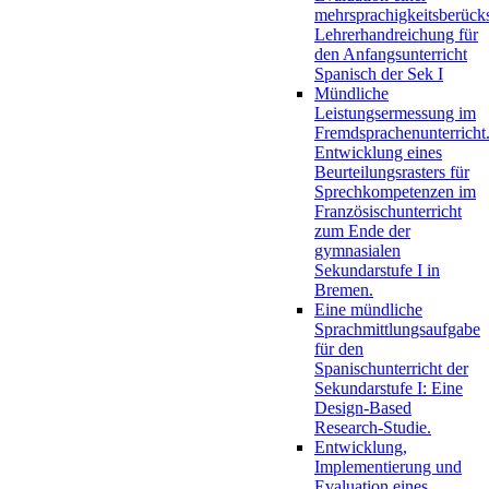
mehrsprachigkeitsberück
Lehrerhandreichung für
den Anfangsunterricht
Spanisch der Sek I
Mündliche
Leistungsermessung im
Fremdsprachenunterricht
Entwicklung eines
Beurteilungsrasters für
Sprechkompetenzen im
Französischunterricht
zum Ende der
gymnasialen
Sekundarstufe I in
Bremen.
Eine mündliche
Sprachmittlungsaufgabe
für den
Spanischunterricht der
Sekundarstufe I: Eine
Design-Based
Research-Studie.
Entwicklung,
Implementierung und
Evaluation eines