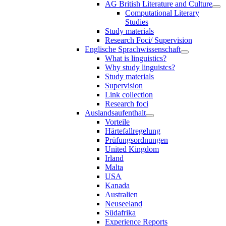
AG British Literature and Culture
Computational Literary
Studies
Study materials
Research Foci/ Supervision
Englische Sprachwissenschaft
What is linguistics?
Why study linguistcs?
Study materials
Supervision
Link collection
Research foci
Auslandsaufenthalt
Vorteile
Härtefallregelung
Prüfungsordnungen
United Kingdom
Irland
Malta
USA
Kanada
Australien
Neuseeland
Südafrika
Experience Reports