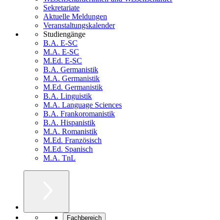
Sekretariate
Aktuelle Meldungen
Veranstaltungskalender
Studiengänge
B.A. E-SC
M.A. E-SC
M.Ed. E-SC
B.A. Germanistik
M.A. Germanistik
M.Ed. Germanistik
B.A. Linguistik
M.A. Language Sciences
B.A. Frankoromanistik
B.A. Hispanistik
M.A. Romanistik
M.Ed. Französisch
M.Ed. Spanisch
M.A. TnL
Fachbereich