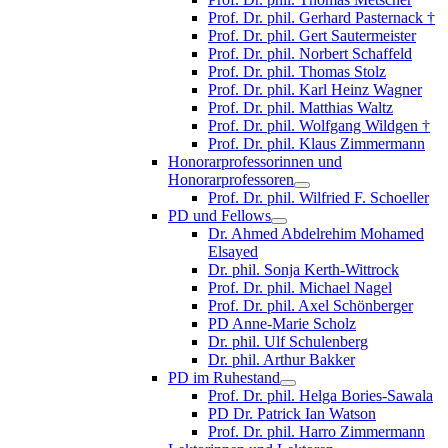
Prof. Dr. phil. Gerhard Pasternack †
Prof. Dr. phil. Gert Sautermeister
Prof. Dr. phil. Norbert Schaffeld
Prof. Dr. phil. Thomas Stolz
Prof. Dr. phil. Karl Heinz Wagner
Prof. Dr. phil. Matthias Waltz
Prof. Dr. phil. Wolfgang Wildgen †
Prof. Dr. phil. Klaus Zimmermann
Honorarprofessorinnen und
Honorarprofessoren
Prof. Dr. phil. Wilfried F. Schoeller
PD und Fellows
Dr. Ahmed Abdelrehim Mohamed
Elsayed
Dr. phil. Sonja Kerth-Wittrock
Prof. Dr. phil. Michael Nagel
Prof. Dr. phil. Axel Schönberger
PD Anne-Marie Scholz
Dr. phil. Ulf Schulenberg
Dr. phil. Arthur Bakker
PD im Ruhestand
Prof. Dr. phil. Helga Bories-Sawala
PD Dr. Patrick Ian Watson
Prof. Dr. phil. Harro Zimmermann