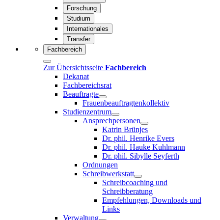
Forschung
Studium
Internationales
Transfer
Fachbereich
Zur Übersichtsseite
Fachbereich
Dekanat
Fachbereichsrat
Beauftragte
Frauenbeauftragtenkollektiv
Studienzentrum
Ansprechpersonen
Katrin Brünjes
Dr. phil. Henrike Evers
Dr. phil. Hauke Kuhlmann
Dr. phil. Sibylle Seyferth
Ordnungen
Schreibwerkstatt
Schreibcoaching und
Schreibberatung
Empfehlungen, Downloads und
Links
Verwaltung