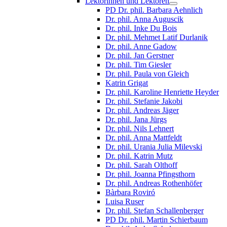
Lektorinnen und Lektoren
PD Dr. phil. Barbara Aehnlich
Dr. phil. Anna Auguscik
Dr. phil. Inke Du Bois
Dr. phil. Mehmet Latif Durlanik
Dr. phil. Anne Gadow
Dr. phil. Jan Gerstner
Dr. phil. Tim Giesler
Dr. phil. Paula von Gleich
Katrin Grigat
Dr. phil. Karoline Henriette Heyder
Dr. phil. Stefanie Jakobi
Dr. phil. Andreas Jäger
Dr. phil. Jana Jürgs
Dr. phil. Nils Lehnert
Dr. phil. Anna Mattfeldt
Dr. phil. Urania Julia Milevski
Dr. phil. Katrin Mutz
Dr. phil. Sarah Olthoff
Dr. phil. Joanna Pfingsthorn
Dr. phil. Andreas Rothenhöfer
Bàrbara Roviró
Luisa Ruser
Dr. phil. Stefan Schallenberger
PD Dr. phil. Martin Schierbaum