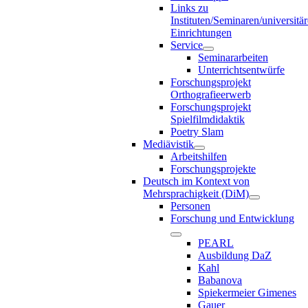
Links zu
Instituten/Seminaren/universitä
Einrichtungen
Service
Seminararbeiten
Unterrichtsentwürfe
Forschungsprojekt
Orthografieerwerb
Forschungsprojekt
Spielfilmdidaktik
Poetry Slam
Mediävistik
Arbeitshilfen
Forschungsprojekte
Deutsch im Kontext von
Mehrsprachigkeit (DiM)
Personen
Forschung und Entwicklung
PEARL
Ausbildung DaZ
Kahl
Babanova
Spiekermeier Gimenes
Gauer