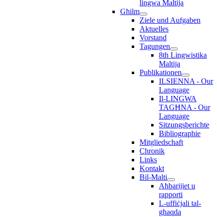
lingwa Maltija
Għilm
Ziele und Aufgaben
Aktuelles
Vorstand
Tagungen
8th Lingwistika
Maltija
Publikationen
ILSIENNA - Our
Language
Il-LINGWA
TAGĦNA - Our
Language
Sitzungsberichte
Bibliographie
Mitgliedschaft
Chronik
Links
Kontakt
Bil-Malti
Aħbarijiet u
rapporti
L-uffiċjali tal-
għaqda