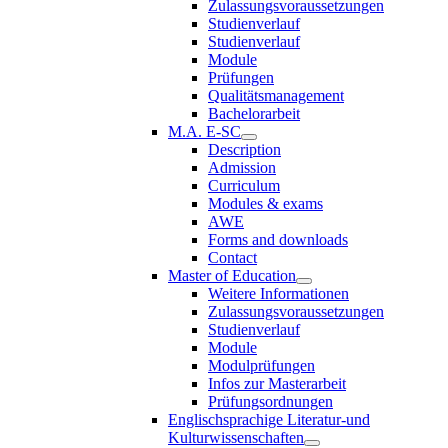
Zulassungsvoraussetzungen
Studienverlauf
Studienverlauf
Module
Prüfungen
Qualitätsmanagement
Bachelorarbeit
M.A. E-SC
Description
Admission
Curriculum
Modules & exams
AWE
Forms and downloads
Contact
Master of Education
Weitere Informationen
Zulassungsvoraussetzungen
Studienverlauf
Module
Modulprüfungen
Infos zur Masterarbeit
Prüfungsordnungen
Englischsprachige Literatur-und
Kulturwissenschaften