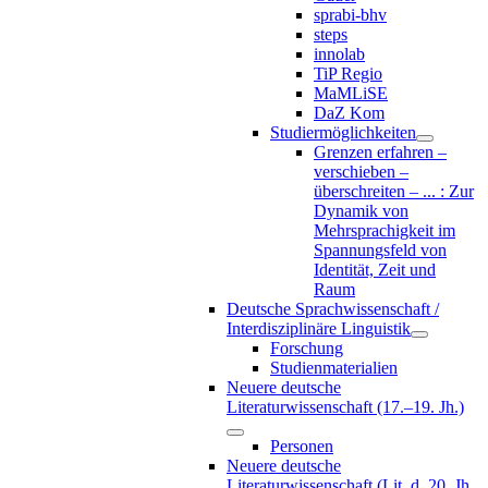
sprabi-bhv
steps
innolab
TiP Regio
MaMLiSE
DaZ Kom
Studiermöglichkeiten
Grenzen erfahren –
verschieben –
überschreiten – ... : Zur
Dynamik von
Mehrsprachigkeit im
Spannungsfeld von
Identität, Zeit und
Raum
Deutsche Sprachwissenschaft /
Interdisziplinäre Linguistik
Forschung
Studienmaterialien
Neuere deutsche
Literaturwissenschaft (17.–19. Jh.)
Personen
Neuere deutsche
Literaturwissenschaft (Lit. d. 20. Jh.,