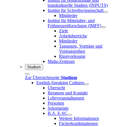
Institut für postkoloniale und
transkulturelle Studien (INPUTS)
Institut für Schreibwissenschaft
Mitglieder
Institut für Mittelalter- und
Frühneuzeitforschung (IMFF)
Ziele
Arbeitsbereiche
Mitglieder
Tagungen, Vorträge und
Vortragsreihen
Ringvorlesung
Malta-Zentrum
Studium
Zur Übersichtsseite
Studium
English-Speaking Cultures
Übersicht
Beratung und Kontakt
Lehrveranstaltungen
Personen
Sekretariate
B.A. E-SC
Weitere Informationen
Fächerkombinationen