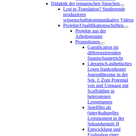
Didaktik der romanischen Sprachen
Lost in Translation? Studierende
produzieren
wissenschaftskommunikative Videos
Projekte/Qualifikationsschriften
Projekte aus der
Arbeitsgruppe
Promotionen
Gamification im
differenzierenden
Spanischunterricht
Literarisch-ästhetisches
Lesen frankophoner
Jugendliteratur in der
Sek. I: Zum Potential
von und Umgang mit
Scaffolding in
heterogenen
Lerngruppen
Spielfilm als
(inter)kulturelles
Lernmoment in der
Sekundarstufe II
Entwicklung und
Evaluation einer