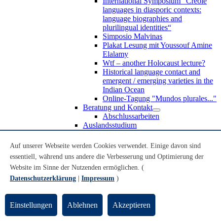
International Symposium “Creole
languages in diasporic contexts:
language biographies and
plurilingual identities“
Simposio Malvinas
Plakat Lesung mit Youssouf Amine
Elalamy
Wtf – another Holocaust lecture?
Historical language contact and
emergent / emerging varieties in the
Indian Ocean
Online-Tagung "Mundos plurales..."
Beratung und Kontakt
Abschlussarbeiten
Auslandsstudium
Forschung
WoC Lab
Auf unserer Webseite werden Cookies verwendet. Einige davon sind
Spanische Black Diaspora
essentiell, während uns andere die Verbesserung und Optimierung der
Promotionen
Website im Sinne der Nutzenden ermöglichen. (
Habilitationen
Nachwuchsförderung
Datenschutzerklärung
|
Impressum
)
Forschungsinstitute und
Forschungszentren
Studienkommission
Einstellungen
Ablehnen
Akzeptieren
TnL