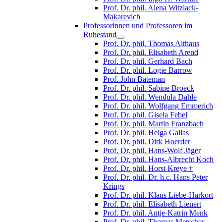
Prof. Dr. phil. Alena Witzlack-
Makarevich
Professorinnen und Professoren im
Ruhestand
Prof. Dr. phil. Thomas Althaus
Prof. Dr. phil. Elisabeth Arend
Prof. Dr. phil. Gerhard Bach
Prof. Dr. phil. Logie Barrow
Prof. John Bateman
Prof. Dr. phil. Sabine Broeck
Prof. Dr. phil. Wendula Dahle
Prof. Dr. phil. Wolfgang Emmerich
Prof. Dr. phil. Gisela Febel
Prof. Dr. phil. Martin Franzbach
Prof. Dr. phil. Helga Gallas
Prof. Dr. phil. Dirk Hoerder
Prof. Dr. phil. Hans-Wolf Jäger
Prof. Dr. phil. Hans-Albrecht Koch
Prof. Dr. phil. Horst Kreye †
Prof. Dr. phil. Dr. h.c. Hans Peter
Krings
Prof. Dr. phil. Klaus Liebe-Harkort
Prof. Dr. phil. Elisabeth Lienert
Prof. Dr. phil. Antje-Katrin Menk
Prof. Dr. phil. Thomas Metscher