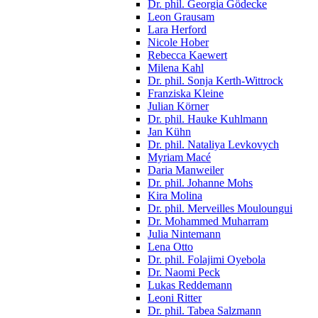
Dr. phil. Georgia Gödecke
Leon Grausam
Lara Herford
Nicole Hober
Rebecca Kaewert
Milena Kahl
Dr. phil. Sonja Kerth-Wittrock
Franziska Kleine
Julian Körner
Dr. phil. Hauke Kuhlmann
Jan Kühn
Dr. phil. Nataliya Levkovych
Myriam Macé
Daria Manweiler
Dr. phil. Johanne Mohs
Kira Molina
Dr. phil. Merveilles Mouloungui
Dr. Mohammed Muharram
Julia Nintemann
Lena Otto
Dr. phil. Folajimi Oyebola
Dr. Naomi Peck
Lukas Reddemann
Leoni Ritter
Dr. phil. Tabea Salzmann