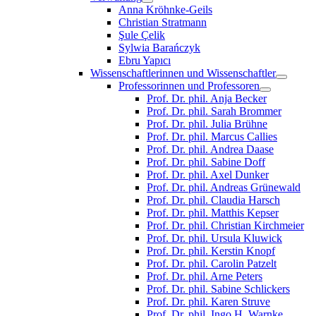
Anna Kröhnke-Geils
Christian Stratmann
Şule Çelik
Sylwia Barańczyk
Ebru Yapıcı
Wissenschaftlerinnen und Wissenschaftler
Professorinnen und Professoren
Prof. Dr. phil. Anja Becker
Prof. Dr. phil. Sarah Brommer
Prof. Dr. phil. Julia Brühne
Prof. Dr. phil. Marcus Callies
Prof. Dr. phil. Andrea Daase
Prof. Dr. phil. Sabine Doff
Prof. Dr. phil. Axel Dunker
Prof. Dr. phil. Andreas Grünewald
Prof. Dr. phil. Claudia Harsch
Prof. Dr. phil. Matthis Kepser
Prof. Dr. phil. Christian Kirchmeier
Prof. Dr. phil. Ursula Kluwick
Prof. Dr. phil. Kerstin Knopf
Prof. Dr. phil. Carolin Patzelt
Prof. Dr. phil. Arne Peters
Prof. Dr. phil. Sabine Schlickers
Prof. Dr. phil. Karen Struve
Prof. Dr. phil. Ingo H. Warnke