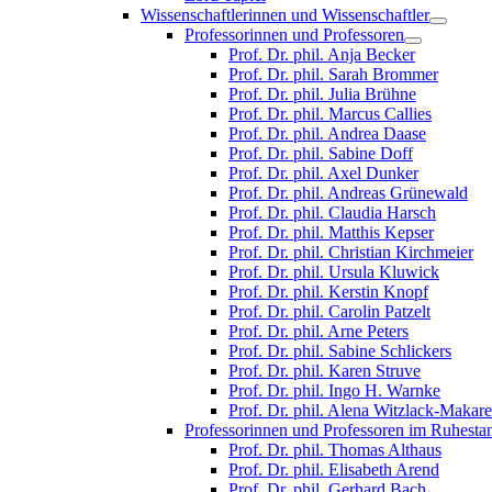
Wissenschaftlerinnen und Wissenschaftler
Professorinnen und Professoren
Prof. Dr. phil. Anja Becker
Prof. Dr. phil. Sarah Brommer
Prof. Dr. phil. Julia Brühne
Prof. Dr. phil. Marcus Callies
Prof. Dr. phil. Andrea Daase
Prof. Dr. phil. Sabine Doff
Prof. Dr. phil. Axel Dunker
Prof. Dr. phil. Andreas Grünewald
Prof. Dr. phil. Claudia Harsch
Prof. Dr. phil. Matthis Kepser
Prof. Dr. phil. Christian Kirchmeier
Prof. Dr. phil. Ursula Kluwick
Prof. Dr. phil. Kerstin Knopf
Prof. Dr. phil. Carolin Patzelt
Prof. Dr. phil. Arne Peters
Prof. Dr. phil. Sabine Schlickers
Prof. Dr. phil. Karen Struve
Prof. Dr. phil. Ingo H. Warnke
Prof. Dr. phil. Alena Witzlack-Makar
Professorinnen und Professoren im Ruhesta
Prof. Dr. phil. Thomas Althaus
Prof. Dr. phil. Elisabeth Arend
Prof. Dr. phil. Gerhard Bach