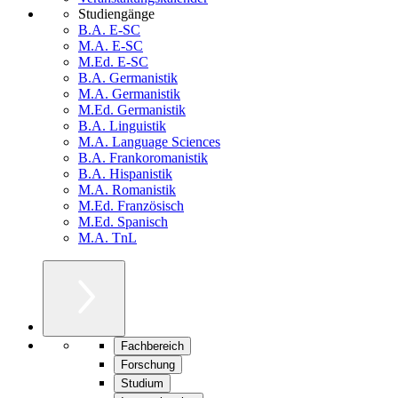
Studiengänge
B.A. E-SC
M.A. E-SC
M.Ed. E-SC
B.A. Germanistik
M.A. Germanistik
M.Ed. Germanistik
B.A. Linguistik
M.A. Language Sciences
B.A. Frankoromanistik
B.A. Hispanistik
M.A. Romanistik
M.Ed. Französisch
M.Ed. Spanisch
M.A. TnL
Fachbereich
Forschung
Studium