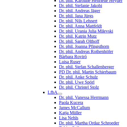
Dr. phil. Karoline Henriette Heyder
Dr. phil. Stefanie Jakobi
Dr. phil. Andreas Jäger
Dr. phil. Jana Jürgs
Dr. phil. Nils Lehnert
Dr. phil. Anna Mattfeldt
Dr. phil. Urania Julia Milevski
Dr. phil. Katrin Mutz
Dr. phil. Sarah Olthoff
Dr. phil. Joanna Pfingsthorn
Dr. phil. Andreas Rothenhöfer
Bàrbara Roviró
Luisa Ruser
Dr. phil. Stefan Schallenberger
PD Dr. phil. Martin Schierbaum
Dr. phil. Anke Schulz
Dr. phil. Uwe Spörl
Dr. phil. Christel Stolz
LfbA
Dr. phil. Vanessa Herrmann
Paola Kucera
James McCallum
Katja Müller
Lisa Nehls
Dr. phil. Martha Ordaz Schroeder