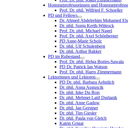
Honorarprofessorinnen und Honorarprofess
Prof. Dr. phil. Wilfried F. Schoeller
PD und Fellows
Dr. Ahmed Abdelrehim Mohamed Els
Dr. phil. Sonja Kerth-Wittrock
Prof. Dr. phil. Michael Nagel
Prof. Dr. phil. Axel Schönberger
PD Anne-Marie Scholz
Dr. phil. Ulf Schulenberg
Dr. phil. Arthur Bakker
PD im Ruhestand
Prof. Dr. phil. Helga Bories-Sawala
PD Dr. Patrick Ian Watson
Prof. Dr. phil. Harro Zimmermann
Lektorinnen und Lektoren
PD Dr. phil. Barbara Aehnlich
Dr. phil. Anna Auguscik
Dr. phil. Inke Du Bois
Dr. phil. Mehmet Latif Durlanik
Dr. phil. Anne Gadow
Dr. phil. Jan Gerstner
Dr. phil. Tim Giesler
Dr. phil. Paula von Gleich
Katrin Grigat