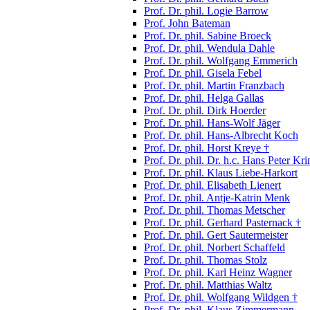
Prof. Dr. phil. Logie Barrow
Prof. John Bateman
Prof. Dr. phil. Sabine Broeck
Prof. Dr. phil. Wendula Dahle
Prof. Dr. phil. Wolfgang Emmerich
Prof. Dr. phil. Gisela Febel
Prof. Dr. phil. Martin Franzbach
Prof. Dr. phil. Helga Gallas
Prof. Dr. phil. Dirk Hoerder
Prof. Dr. phil. Hans-Wolf Jäger
Prof. Dr. phil. Hans-Albrecht Koch
Prof. Dr. phil. Horst Kreye †
Prof. Dr. phil. Dr. h.c. Hans Peter Kri
Prof. Dr. phil. Klaus Liebe-Harkort
Prof. Dr. phil. Elisabeth Lienert
Prof. Dr. phil. Antje-Katrin Menk
Prof. Dr. phil. Thomas Metscher
Prof. Dr. phil. Gerhard Pasternack †
Prof. Dr. phil. Gert Sautermeister
Prof. Dr. phil. Norbert Schaffeld
Prof. Dr. phil. Thomas Stolz
Prof. Dr. phil. Karl Heinz Wagner
Prof. Dr. phil. Matthias Waltz
Prof. Dr. phil. Wolfgang Wildgen †
Prof. Dr. phil. Klaus Zimmermann