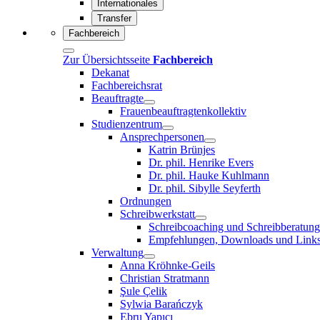
Internationales
Transfer
Fachbereich
Zur Übersichtsseite
Fachbereich
Dekanat
Fachbereichsrat
Beauftragte
Frauenbeauftragtenkollektiv
Studienzentrum
Ansprechpersonen
Katrin Brünjes
Dr. phil. Henrike Evers
Dr. phil. Hauke Kuhlmann
Dr. phil. Sibylle Seyferth
Ordnungen
Schreibwerkstatt
Schreibcoaching und Schreibberatung
Empfehlungen, Downloads und Link
Verwaltung
Anna Kröhnke-Geils
Christian Stratmann
Şule Çelik
Sylwia Barańczyk
Ebru Yapıcı