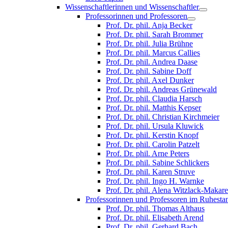
Wissenschaftlerinnen und Wissenschaftler
Professorinnen und Professoren
Prof. Dr. phil. Anja Becker
Prof. Dr. phil. Sarah Brommer
Prof. Dr. phil. Julia Brühne
Prof. Dr. phil. Marcus Callies
Prof. Dr. phil. Andrea Daase
Prof. Dr. phil. Sabine Doff
Prof. Dr. phil. Axel Dunker
Prof. Dr. phil. Andreas Grünewald
Prof. Dr. phil. Claudia Harsch
Prof. Dr. phil. Matthis Kepser
Prof. Dr. phil. Christian Kirchmeier
Prof. Dr. phil. Ursula Kluwick
Prof. Dr. phil. Kerstin Knopf
Prof. Dr. phil. Carolin Patzelt
Prof. Dr. phil. Arne Peters
Prof. Dr. phil. Sabine Schlickers
Prof. Dr. phil. Karen Struve
Prof. Dr. phil. Ingo H. Warnke
Prof. Dr. phil. Alena Witzlack-Makar
Professorinnen und Professoren im Ruhesta
Prof. Dr. phil. Thomas Althaus
Prof. Dr. phil. Elisabeth Arend
Prof. Dr. phil. Gerhard Bach