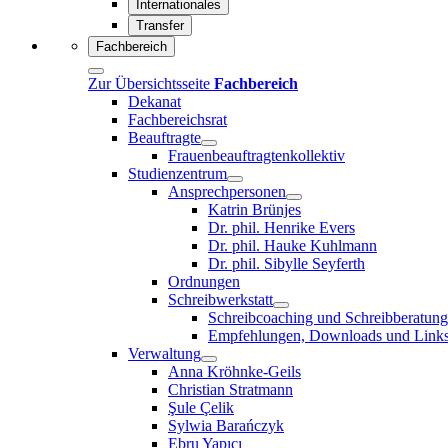
Internationales
Transfer
Fachbereich
Zur Übersichtsseite
Fachbereich
Dekanat
Fachbereichsrat
Beauftragte
Frauenbeauftragtenkollektiv
Studienzentrum
Ansprechpersonen
Katrin Brünjes
Dr. phil. Henrike Evers
Dr. phil. Hauke Kuhlmann
Dr. phil. Sibylle Seyferth
Ordnungen
Schreibwerkstatt
Schreibcoaching und Schreibberatung
Empfehlungen, Downloads und Link
Verwaltung
Anna Kröhnke-Geils
Christian Stratmann
Şule Çelik
Sylwia Barańczyk
Ebru Yapıcı