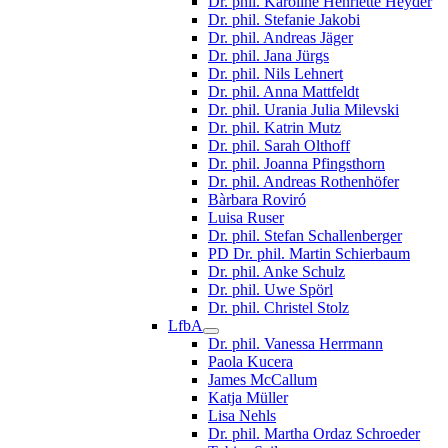
Dr. phil. Karoline Henriette Heyder
Dr. phil. Stefanie Jakobi
Dr. phil. Andreas Jäger
Dr. phil. Jana Jürgs
Dr. phil. Nils Lehnert
Dr. phil. Anna Mattfeldt
Dr. phil. Urania Julia Milevski
Dr. phil. Katrin Mutz
Dr. phil. Sarah Olthoff
Dr. phil. Joanna Pfingsthorn
Dr. phil. Andreas Rothenhöfer
Bàrbara Roviró
Luisa Ruser
Dr. phil. Stefan Schallenberger
PD Dr. phil. Martin Schierbaum
Dr. phil. Anke Schulz
Dr. phil. Uwe Spörl
Dr. phil. Christel Stolz
LfbA
Dr. phil. Vanessa Herrmann
Paola Kucera
James McCallum
Katja Müller
Lisa Nehls
Dr. phil. Martha Ordaz Schroeder