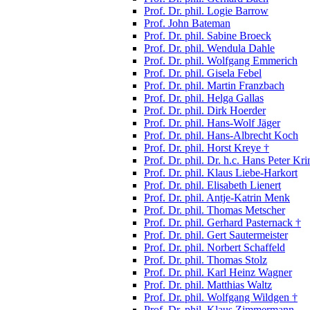
Prof. Dr. phil. Logie Barrow
Prof. John Bateman
Prof. Dr. phil. Sabine Broeck
Prof. Dr. phil. Wendula Dahle
Prof. Dr. phil. Wolfgang Emmerich
Prof. Dr. phil. Gisela Febel
Prof. Dr. phil. Martin Franzbach
Prof. Dr. phil. Helga Gallas
Prof. Dr. phil. Dirk Hoerder
Prof. Dr. phil. Hans-Wolf Jäger
Prof. Dr. phil. Hans-Albrecht Koch
Prof. Dr. phil. Horst Kreye †
Prof. Dr. phil. Dr. h.c. Hans Peter Kri
Prof. Dr. phil. Klaus Liebe-Harkort
Prof. Dr. phil. Elisabeth Lienert
Prof. Dr. phil. Antje-Katrin Menk
Prof. Dr. phil. Thomas Metscher
Prof. Dr. phil. Gerhard Pasternack †
Prof. Dr. phil. Gert Sautermeister
Prof. Dr. phil. Norbert Schaffeld
Prof. Dr. phil. Thomas Stolz
Prof. Dr. phil. Karl Heinz Wagner
Prof. Dr. phil. Matthias Waltz
Prof. Dr. phil. Wolfgang Wildgen †
Prof. Dr. phil. Klaus Zimmermann