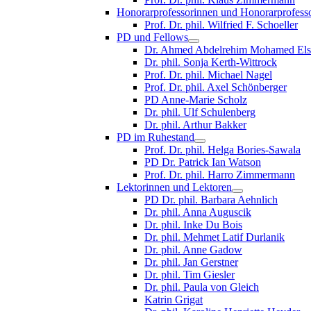
Honorarprofessorinnen und Honorarprofess
Prof. Dr. phil. Wilfried F. Schoeller
PD und Fellows
Dr. Ahmed Abdelrehim Mohamed Els
Dr. phil. Sonja Kerth-Wittrock
Prof. Dr. phil. Michael Nagel
Prof. Dr. phil. Axel Schönberger
PD Anne-Marie Scholz
Dr. phil. Ulf Schulenberg
Dr. phil. Arthur Bakker
PD im Ruhestand
Prof. Dr. phil. Helga Bories-Sawala
PD Dr. Patrick Ian Watson
Prof. Dr. phil. Harro Zimmermann
Lektorinnen und Lektoren
PD Dr. phil. Barbara Aehnlich
Dr. phil. Anna Auguscik
Dr. phil. Inke Du Bois
Dr. phil. Mehmet Latif Durlanik
Dr. phil. Anne Gadow
Dr. phil. Jan Gerstner
Dr. phil. Tim Giesler
Dr. phil. Paula von Gleich
Katrin Grigat