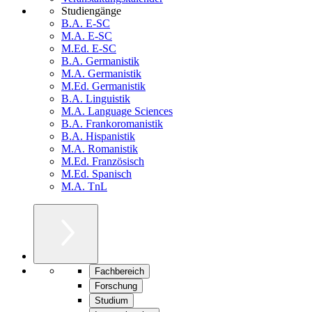
Studiengänge
B.A. E-SC
M.A. E-SC
M.Ed. E-SC
B.A. Germanistik
M.A. Germanistik
M.Ed. Germanistik
B.A. Linguistik
M.A. Language Sciences
B.A. Frankoromanistik
B.A. Hispanistik
M.A. Romanistik
M.Ed. Französisch
M.Ed. Spanisch
M.A. TnL
Fachbereich
Forschung
Studium