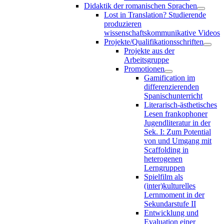
Didaktik der romanischen Sprachen
Lost in Translation? Studierende
produzieren
wissenschaftskommunikative Videos
Projekte/Qualifikationsschriften
Projekte aus der
Arbeitsgruppe
Promotionen
Gamification im
differenzierenden
Spanischunterricht
Literarisch-ästhetisches
Lesen frankophoner
Jugendliteratur in der
Sek. I: Zum Potential
von und Umgang mit
Scaffolding in
heterogenen
Lerngruppen
Spielfilm als
(inter)kulturelles
Lernmoment in der
Sekundarstufe II
Entwicklung und
Evaluation einer