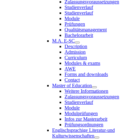
Zulassungsvoraussetzungen
Studienverlauf
Studienverlauf
Module
Prüfungen
Qualitätsmanagement
Bachelorarbeit
M.A. E-SC
Description
Admission
Curriculum
Modules & exams
AWE
Forms and downloads
Contact
Master of Education
Weitere Informationen
Zulassungsvoraussetzungen
Studienverlauf
Module
Modulprüfungen
Infos zur Masterarbeit
Prüfungsordnungen
Englischsprachige Literatur-und
Kulturwissenschaften