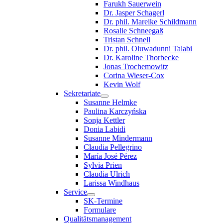
Farukh Sauerwein
Dr. Jasper Schagerl
Dr. phil. Mareike Schildmann
Rosalie Schneegaß
Tristan Schnell
Dr. phil. Oluwadunni Talabi
Dr. Karoline Thorbecke
Jonas Trochemowitz
Corina Wieser-Cox
Kevin Wolf
Sekretariate
Susanne Helmke
Paulina Karczyńska
Sonja Kettler
Donia Labidi
Susanne Mindermann
Claudia Pellegrino
María José Pérez
Sylvia Prien
Claudia Ulrich
Larissa Windhaus
Service
SK-Termine
Formulare
Qualitätsmanagement