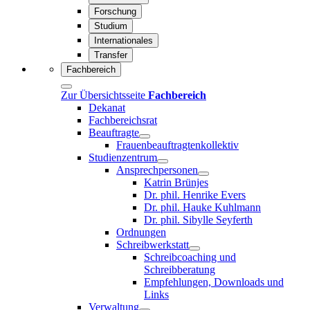
Forschung
Studium
Internationales
Transfer
Fachbereich
Zur Übersichtsseite
Fachbereich
Dekanat
Fachbereichsrat
Beauftragte
Frauenbeauftragtenkollektiv
Studienzentrum
Ansprechpersonen
Katrin Brünjes
Dr. phil. Henrike Evers
Dr. phil. Hauke Kuhlmann
Dr. phil. Sibylle Seyferth
Ordnungen
Schreibwerkstatt
Schreibcoaching und
Schreibberatung
Empfehlungen, Downloads und
Links
Verwaltung