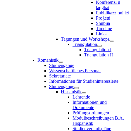
Konferenzi u
laqgħat
Pubblikazzjonijiet
Proġetti
Sħubija
Timeline
Links
Tagungen und Workshops
Triangulation
Triangulation I
Triangulation II
Romanistik
Studiengänge
Wissenschaftliches Personal
Sekretariate
Informationen für Studieninteressierte
Studiengänge
Hispanistik
Lehrende
Informationen und
Dokumente
Prüfungsordnungen
Modulbeschreibungen B.A.
Hispanistik
Studienverlaufspläne