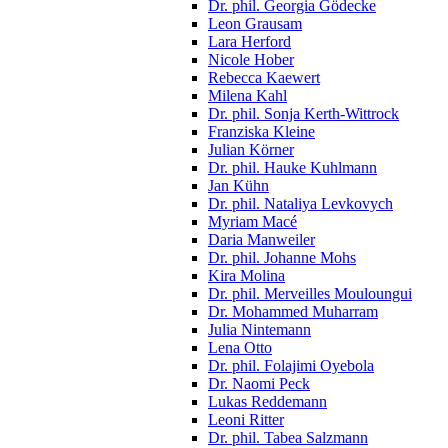
Dr. phil. Georgia Gödecke
Leon Grausam
Lara Herford
Nicole Hober
Rebecca Kaewert
Milena Kahl
Dr. phil. Sonja Kerth-Wittrock
Franziska Kleine
Julian Körner
Dr. phil. Hauke Kuhlmann
Jan Kühn
Dr. phil. Nataliya Levkovych
Myriam Macé
Daria Manweiler
Dr. phil. Johanne Mohs
Kira Molina
Dr. phil. Merveilles Mouloungui
Dr. Mohammed Muharram
Julia Nintemann
Lena Otto
Dr. phil. Folajimi Oyebola
Dr. Naomi Peck
Lukas Reddemann
Leoni Ritter
Dr. phil. Tabea Salzmann