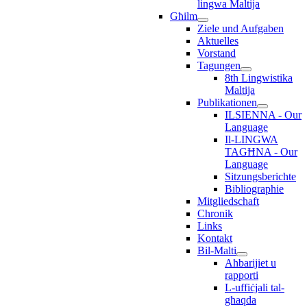
lingwa Maltija
Għilm
Ziele und Aufgaben
Aktuelles
Vorstand
Tagungen
8th Lingwistika
Maltija
Publikationen
ILSIENNA - Our
Language
Il-LINGWA
TAGĦNA - Our
Language
Sitzungsberichte
Bibliographie
Mitgliedschaft
Chronik
Links
Kontakt
Bil-Malti
Aħbarijiet u
rapporti
L-uffiċjali tal-
għaqda