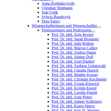
Anna Kröhnke-Geils
Christian Stratmann
Şule Çelik
Sylwia Barańczyk
Ebru Yapıcı
Wissenschaftlerinnen und Wissenschaftler
Professorinnen und Professoren
Prof. Dr. phil. Anja Becker
Prof. Dr. phil. Sarah Brommer
Prof. Dr. phil. Julia Brühne
Prof. Dr. phil. Marcus Callies
Prof. Dr. phil. Andrea Daase
Prof. Dr. phil. Sabine Doff
Prof. Dr. phil. Axel Dunker
Prof. Dr. phil. Andreas Grünewald
Prof. Dr. phil. Claudia Harsch
Prof. Dr. phil. Matthis Kepser
Prof. Dr. phil. Christian Kirchmeier
Prof. Dr. phil. Ursula Kluwick
Prof. Dr. phil. Kerstin Knopf
Prof. Dr. phil. Carolin Patzelt
Prof. Dr. phil. Arne Peters
Prof. Dr. phil. Sabine Schlickers
Prof. Dr. phil. Karen Struve
Prof. Dr. phil. Ingo H. Warnke