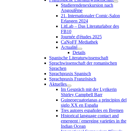
Studierendenexkursion nach
Angoulême
21. Internationaler Comic-Salon
Erlangen 2024
LitLab – Das Literaturlabor des
FB10
Journée d'études 2025
CaNoFF Mediathek
Actualité
Details
Spanische Literaturwissenschaft
Sprachwissenschaft der romanischen
Sprachen
Sprachpraxis Spanisch
Sprachpraxis Französisch
Aktuelles
Im Gespräch mit der Lyrikerin
Shirley Campbell Barr
Guineoecuatorianas a principios del
siglo XX en España
Tres autores españoles en Bremen
Historical language contact and
emergent / emerging varieties in the
Indian Ocean