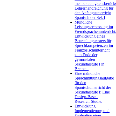
mehrsprachigkeitsberück
Lehrerhandreichung für
den Anfangsunterricht
Spanisch der Sek I
Mündliche
Leistungsermessung im
Fremdsprachenunterricht
Entwicklung eines
Beurteilungsrasters für
Sprechkompetenzen im
Französischunterricht
zum Ende der
gymnasialen
Sekundarstufe I in
Bremen.
Eine mündliche
Sprachmittlungsaufgabe
für den
Spanischunterricht der
Sekundarstufe I: Eine
Design-Based
Research-Studie.
Entwicklung,
Implementierung und
Evaluation eines