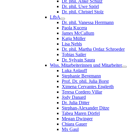
Dr. phil. Anke Schulz
Dr. phil. Uwe Spörl
Dr. phil. Christel Stolz
LfbA
Dr. phil. Vanessa Herrmann
Paola Kucera
James McCallum
Katja Müller
Lisa Nehls
Dr. phil. Martha Ordaz Schroeder
Tobias Sailer
Dr. Sylvain Saura
Wiss. Mitarbeiterinnen und Mitarbeiter
Luka Anlauff
Stephanie Bergmann
Prof. Dr. phil. Julia Borst
Ximena Cervantes Englerth
Teresa Cordero Villar
Jody Danard
Dr. Julia Ditter
Stephan-Alexander Ditze
Tabea Maren Dörfel
Megan Dwinger
Chiara Gauer
Mx Gaul