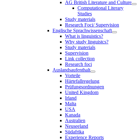
AG British Literature and Culture
Computational Literary
Studies
Study materials
Research Foci/ Supervision
Englische Sprachwissenschaft
What is linguistics?
Why study linguistcs?
Study materials
Supervision
Link collection
Research foci
Auslandsaufenthalt
Vorteile
Härtefallregelung
Prüfungsordnungen
United Kingdom
Irland
Malta
USA
Kanada
Australien
Neuseeland
Südafrika
Experience Reports