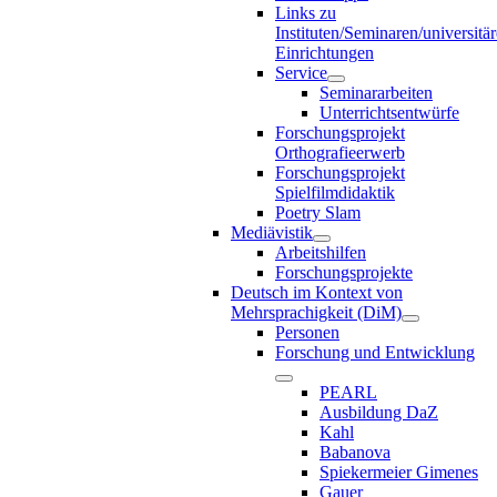
Links zu
Instituten/Seminaren/universitä
Einrichtungen
Service
Seminararbeiten
Unterrichtsentwürfe
Forschungsprojekt
Orthografieerwerb
Forschungsprojekt
Spielfilmdidaktik
Poetry Slam
Mediävistik
Arbeitshilfen
Forschungsprojekte
Deutsch im Kontext von
Mehrsprachigkeit (DiM)
Personen
Forschung und Entwicklung
PEARL
Ausbildung DaZ
Kahl
Babanova
Spiekermeier Gimenes
Gauer