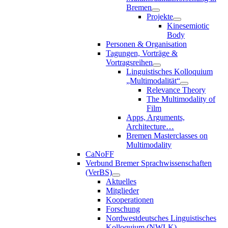
Bremen
Projekte
Kinesemiotic
Body
Personen & Organisation
Tagungen, Vorträge &
Vortragsreihen
Linguistisches Kolloquium
„Multimodalität“
Relevance Theory
The Multimodality of
Film
Apps, Arguments,
Architecture…
Bremen Masterclasses on
Multimodality
CaNoFF
Verbund Bremer Sprachwissenschaften
(VerBS)
Aktuelles
Mitglieder
Kooperationen
Forschung
Nordwestdeutsches Linguistisches
Kolloquium (NWLK)