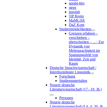
sprabi-bhv
steps
innolab
TiP Regio
MaMLiSE
DaZ Kom
Studiermöglichkeiten
Grenzen erfahren –
verschieben –
überschreiten – ... : Zur
Dynamik von
Mehrsprachigkeit im
Spannungsfeld von
Identität, Zeit und
Raum
Deutsche Sprachwissenschaft /
Interdisziplinäre Linguistik
Forschung
Studienmaterialien
Neuere deutsche
Literaturwissenschaft (17.–19. Jh.)
Personen
Neuere deutsche
Literaturwissenschaft (Lit. d. 20. Jh.,