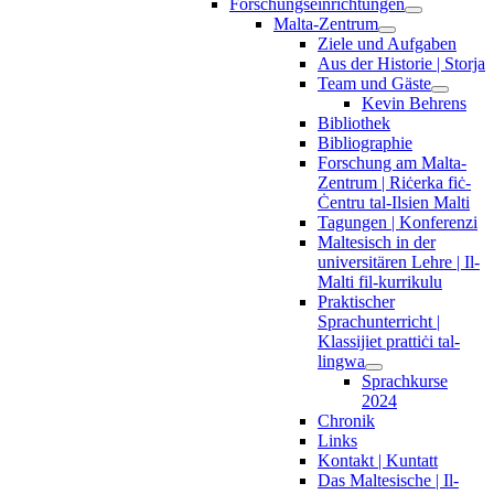
Forschungseinrichtungen
Malta-Zentrum
Ziele und Aufgaben
Aus der Historie | Storja
Team und Gäste
Kevin Behrens
Bibliothek
Bibliographie
Forschung am Malta-
Zentrum | Riċerka fiċ-
Ċentru tal-Ilsien Malti
Tagungen | Konferenzi
Maltesisch in der
universitären Lehre | Il-
Malti fil-kurrikulu
Praktischer
Sprachunterricht |
Klassijiet prattiċi tal-
lingwa
Sprachkurse
2024
Chronik
Links
Kontakt | Kuntatt
Das Maltesische | Il-