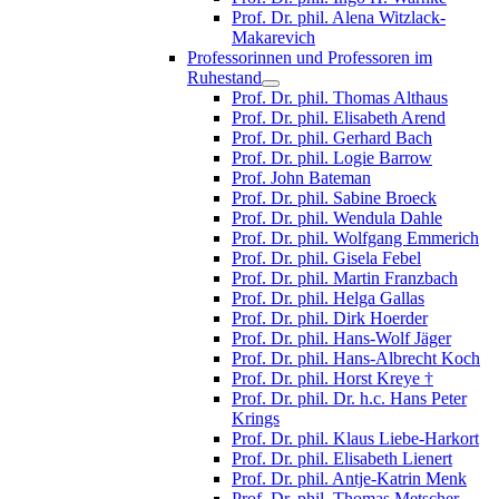
Prof. Dr. phil. Alena Witzlack-
Makarevich
Professorinnen und Professoren im
Ruhestand
Prof. Dr. phil. Thomas Althaus
Prof. Dr. phil. Elisabeth Arend
Prof. Dr. phil. Gerhard Bach
Prof. Dr. phil. Logie Barrow
Prof. John Bateman
Prof. Dr. phil. Sabine Broeck
Prof. Dr. phil. Wendula Dahle
Prof. Dr. phil. Wolfgang Emmerich
Prof. Dr. phil. Gisela Febel
Prof. Dr. phil. Martin Franzbach
Prof. Dr. phil. Helga Gallas
Prof. Dr. phil. Dirk Hoerder
Prof. Dr. phil. Hans-Wolf Jäger
Prof. Dr. phil. Hans-Albrecht Koch
Prof. Dr. phil. Horst Kreye †
Prof. Dr. phil. Dr. h.c. Hans Peter
Krings
Prof. Dr. phil. Klaus Liebe-Harkort
Prof. Dr. phil. Elisabeth Lienert
Prof. Dr. phil. Antje-Katrin Menk
Prof. Dr. phil. Thomas Metscher