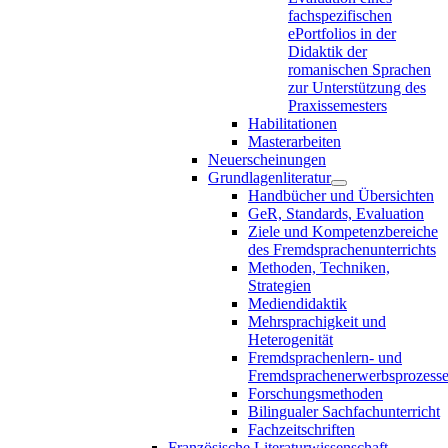
fachspezifischen
ePortfolios in der
Didaktik der
romanischen Sprachen
zur Unterstützung des
Praxissemesters
Habilitationen
Masterarbeiten
Neuerscheinungen
Grundlagenliteratur
Handbücher und Übersichten
GeR, Standards, Evaluation
Ziele und Kompetenzbereiche
des Fremdsprachenunterrichts
Methoden, Techniken,
Strategien
Mediendidaktik
Mehrsprachigkeit und
Heterogenität
Fremdsprachenlern- und
Fremdsprachenerwerbsprozess
Forschungsmethoden
Bilingualer Sachfachunterricht
Fachzeitschriften
Französische Literaturwissenschaft