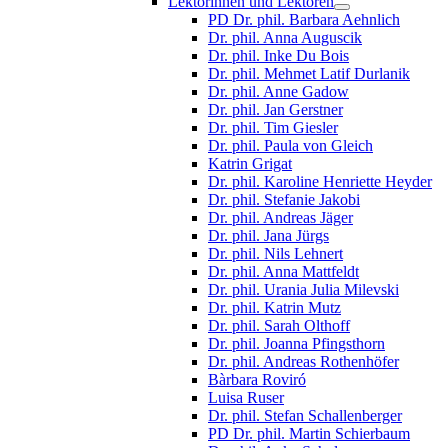
Lektorinnen und Lektoren
PD Dr. phil. Barbara Aehnlich
Dr. phil. Anna Auguscik
Dr. phil. Inke Du Bois
Dr. phil. Mehmet Latif Durlanik
Dr. phil. Anne Gadow
Dr. phil. Jan Gerstner
Dr. phil. Tim Giesler
Dr. phil. Paula von Gleich
Katrin Grigat
Dr. phil. Karoline Henriette Heyder
Dr. phil. Stefanie Jakobi
Dr. phil. Andreas Jäger
Dr. phil. Jana Jürgs
Dr. phil. Nils Lehnert
Dr. phil. Anna Mattfeldt
Dr. phil. Urania Julia Milevski
Dr. phil. Katrin Mutz
Dr. phil. Sarah Olthoff
Dr. phil. Joanna Pfingsthorn
Dr. phil. Andreas Rothenhöfer
Bàrbara Roviró
Luisa Ruser
Dr. phil. Stefan Schallenberger
PD Dr. phil. Martin Schierbaum