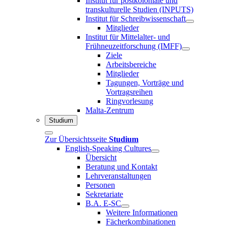
Institut für postkoloniale und
transkulturelle Studien (INPUTS)
Institut für Schreibwissenschaft
Mitglieder
Institut für Mittelalter- und
Frühneuzeitforschung (IMFF)
Ziele
Arbeitsbereiche
Mitglieder
Tagungen, Vorträge und
Vortragsreihen
Ringvorlesung
Malta-Zentrum
Studium
Zur Übersichtsseite
Studium
English-Speaking Cultures
Übersicht
Beratung und Kontakt
Lehrveranstaltungen
Personen
Sekretariate
B.A. E-SC
Weitere Informationen
Fächerkombinationen