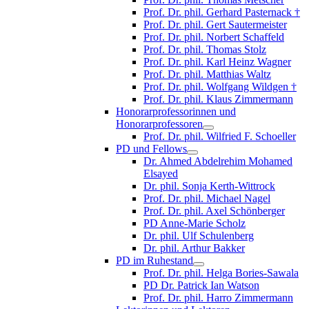
Prof. Dr. phil. Gerhard Pasternack †
Prof. Dr. phil. Gert Sautermeister
Prof. Dr. phil. Norbert Schaffeld
Prof. Dr. phil. Thomas Stolz
Prof. Dr. phil. Karl Heinz Wagner
Prof. Dr. phil. Matthias Waltz
Prof. Dr. phil. Wolfgang Wildgen †
Prof. Dr. phil. Klaus Zimmermann
Honorarprofessorinnen und
Honorarprofessoren
Prof. Dr. phil. Wilfried F. Schoeller
PD und Fellows
Dr. Ahmed Abdelrehim Mohamed
Elsayed
Dr. phil. Sonja Kerth-Wittrock
Prof. Dr. phil. Michael Nagel
Prof. Dr. phil. Axel Schönberger
PD Anne-Marie Scholz
Dr. phil. Ulf Schulenberg
Dr. phil. Arthur Bakker
PD im Ruhestand
Prof. Dr. phil. Helga Bories-Sawala
PD Dr. Patrick Ian Watson
Prof. Dr. phil. Harro Zimmermann