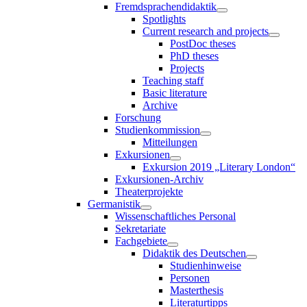
Fremdsprachendidaktik
Spotlights
Current research and projects
PostDoc theses
PhD theses
Projects
Teaching staff
Basic literature
Archive
Forschung
Studienkommission
Mitteilungen
Exkursionen
Exkursion 2019 „Literary London“
Exkursionen-Archiv
Theaterprojekte
Germanistik
Wissenschaftliches Personal
Sekretariate
Fachgebiete
Didaktik des Deutschen
Studienhinweise
Personen
Masterthesis
Literaturtipps