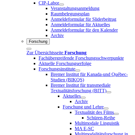
CIP-Labor
Veranstaltungsanmeldung
Raumbelegungsplan
Anmeldeformular für Sliderbeitrag
Anmeldeformular für Aktuelles
Anmeldeformular für den Kalender
Archiv
Forschung
Zur Übersichtsseite
Forschung
Fachübergreifende Forschungsschwerpunkte
Aktuelle Forschungserfolge
Forschungsinstitute
Bremer Institut für Kanada-und Québec-
Studien (BIKQS)
Bremer Institut für transmediale
Textualitätsforschung (BITT)
Aktuelles
Archiv
Forschung und Lehre
Textualität des Films
Schüren-Reihe
Multimodale Linguistik
MA E-SC
Multimodalitätsforschung in