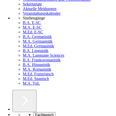
Sekretariate
Aktuelle Meldungen
Veranstaltungskalender
Studiengänge
B.A. E-SC
M.A. E-SC
M.Ed. E-SC
B.A. Germanistik
M.A. Germanistik
M.Ed. Germanistik
B.A. Linguistik
M.A. Language Sciences
B.A. Frankoromanistik
B.A. Hispanistik
M.A. Romanistik
M.Ed. Französisch
M.Ed. Spanisch
M.A. TnL
Fachbereich