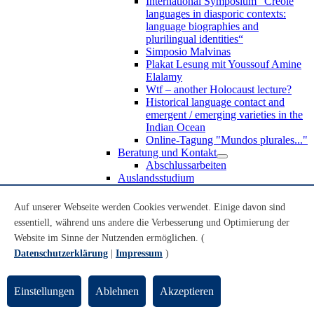
International Symposium “Creole
languages in diasporic contexts:
language biographies and
plurilingual identities“
Simposio Malvinas
Plakat Lesung mit Youssouf Amine
Elalamy
Wtf – another Holocaust lecture?
Historical language contact and
emergent / emerging varieties in the
Indian Ocean
Online-Tagung "Mundos plurales..."
Beratung und Kontakt
Abschlussarbeiten
Auslandsstudium
Forschung
WoC Lab
Auf unserer Webseite werden Cookies verwendet. Einige davon sind
Spanische Black Diaspora
essentiell, während uns andere die Verbesserung und Optimierung der
Promotionen
Website im Sinne der Nutzenden ermöglichen. (
Habilitationen
Nachwuchsförderung
Datenschutzerklärung
|
Impressum
)
Forschungsinstitute und
Forschungszentren
Studienkommission
Einstellungen
Ablehnen
Akzeptieren
TnL