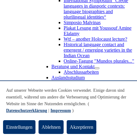
International Symposium “Creole
languages in diasporic contexts:
language biographies and
plurilingual identities“
Simposio Malvinas
Plakat Lesung mit Youssouf Amine
Elalamy
Wtf – another Holocaust lecture?
Historical language contact and
emergent / emerging varieties in the
Indian Ocean
Online-Tagung "Mundos plurales..."
Beratung und Kontakt
Abschlussarbeiten
Auslandsstudium
Forschung
WoC Lab
Auf unserer Webseite werden Cookies verwendet. Einige davon sind
Spanische Black Diaspora
essentiell, während uns andere die Verbesserung und Optimierung der
Promotionen
Website im Sinne der Nutzenden ermöglichen. (
Habilitationen
Nachwuchsförderung
Datenschutzerklärung
|
Impressum
)
Forschungsinstitute und
Forschungszentren
Studienkommission
Einstellungen
Ablehnen
Akzeptieren
TnL