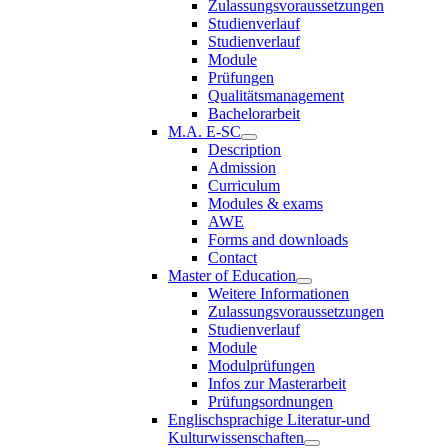
Zulassungsvoraussetzungen
Studienverlauf
Studienverlauf
Module
Prüfungen
Qualitätsmanagement
Bachelorarbeit
M.A. E-SC
Description
Admission
Curriculum
Modules & exams
AWE
Forms and downloads
Contact
Master of Education
Weitere Informationen
Zulassungsvoraussetzungen
Studienverlauf
Module
Modulprüfungen
Infos zur Masterarbeit
Prüfungsordnungen
Englischsprachige Literatur-und
Kulturwissenschaften