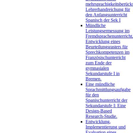
mehrsprachigkeitsberück
Lehrerhandreichung für
den Anfangsunterricht
Spanisch der Sek I
Mündliche
Leistungsermessung im
Fremdsprachenunterricht
Entwicklung eines
Beurteilungsrasters für
Sprechkompetenzen im
Französischunterricht
zum Ende der
gymnasialen
Sekundarstufe I in
Bremen.
Eine mündliche
Sprachmittlungsaufgabe
für den
Spanischunterricht der
Sekundarstufe I: Eine
Design-Based
Research-Studie.
Entwicklung,
Implementierung und
Evaluation eines