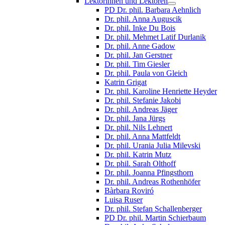
Lektorinnen und Lektoren
PD Dr. phil. Barbara Aehnlich
Dr. phil. Anna Auguscik
Dr. phil. Inke Du Bois
Dr. phil. Mehmet Latif Durlanik
Dr. phil. Anne Gadow
Dr. phil. Jan Gerstner
Dr. phil. Tim Giesler
Dr. phil. Paula von Gleich
Katrin Grigat
Dr. phil. Karoline Henriette Heyder
Dr. phil. Stefanie Jakobi
Dr. phil. Andreas Jäger
Dr. phil. Jana Jürgs
Dr. phil. Nils Lehnert
Dr. phil. Anna Mattfeldt
Dr. phil. Urania Julia Milevski
Dr. phil. Katrin Mutz
Dr. phil. Sarah Olthoff
Dr. phil. Joanna Pfingsthorn
Dr. phil. Andreas Rothenhöfer
Bàrbara Roviró
Luisa Ruser
Dr. phil. Stefan Schallenberger
PD Dr. phil. Martin Schierbaum