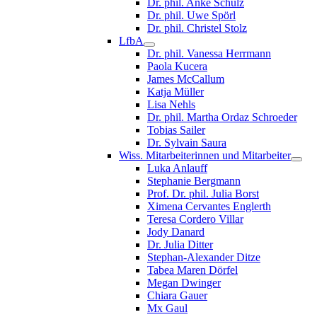
Dr. phil. Anke Schulz
Dr. phil. Uwe Spörl
Dr. phil. Christel Stolz
LfbA
Dr. phil. Vanessa Herrmann
Paola Kucera
James McCallum
Katja Müller
Lisa Nehls
Dr. phil. Martha Ordaz Schroeder
Tobias Sailer
Dr. Sylvain Saura
Wiss. Mitarbeiterinnen und Mitarbeiter
Luka Anlauff
Stephanie Bergmann
Prof. Dr. phil. Julia Borst
Ximena Cervantes Englerth
Teresa Cordero Villar
Jody Danard
Dr. Julia Ditter
Stephan-Alexander Ditze
Tabea Maren Dörfel
Megan Dwinger
Chiara Gauer
Mx Gaul