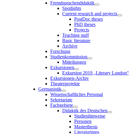
Fremdsprachendidaktik
Spotlights
Current research and projects
PostDoc theses
PhD theses
Projects
Teaching staff
Basic literature
Archive
Forschung
Studienkommission
Mitteilungen
Exkursionen
Exkursion 2019 „Literary London“
Exkursionen-Archiv
Theaterprojekte
Germanistik
Wissenschaftliches Personal
Sekretariate
Fachgebiete
Didaktik des Deutschen
Studienhinweise
Personen
Masterthesis
Literaturtipps