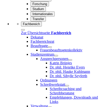
Forschung
Studium
Internationales
Transfer
Fachbereich
Zur Übersichtsseite
Fachbereich
Dekanat
Fachbereichsrat
Beauftragte
Frauenbeauftragtenkollektiv
Studienzentrum
Ansprechpersonen
Katrin Brünjes
Dr. phil. Henrike Evers
Dr. phil. Hauke Kuhlmann
Dr. phil. Sibylle Seyferth
Ordnungen
Schreibwerkstatt
Schreibcoaching und
Schreibberatung
Empfehlungen, Downloads und
Links
Verwaltung