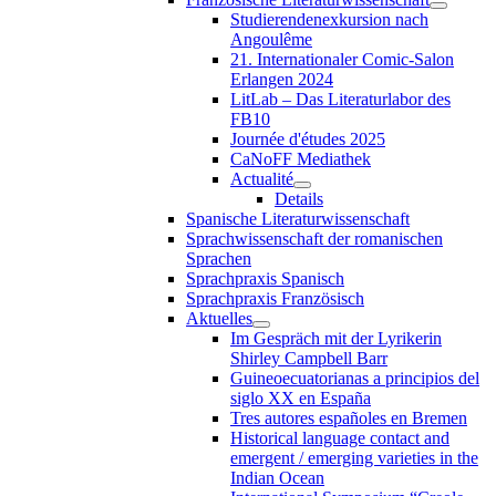
Studierendenexkursion nach
Angoulême
21. Internationaler Comic-Salon
Erlangen 2024
LitLab – Das Literaturlabor des
FB10
Journée d'études 2025
CaNoFF Mediathek
Actualité
Details
Spanische Literaturwissenschaft
Sprachwissenschaft der romanischen
Sprachen
Sprachpraxis Spanisch
Sprachpraxis Französisch
Aktuelles
Im Gespräch mit der Lyrikerin
Shirley Campbell Barr
Guineoecuatorianas a principios del
siglo XX en España
Tres autores españoles en Bremen
Historical language contact and
emergent / emerging varieties in the
Indian Ocean