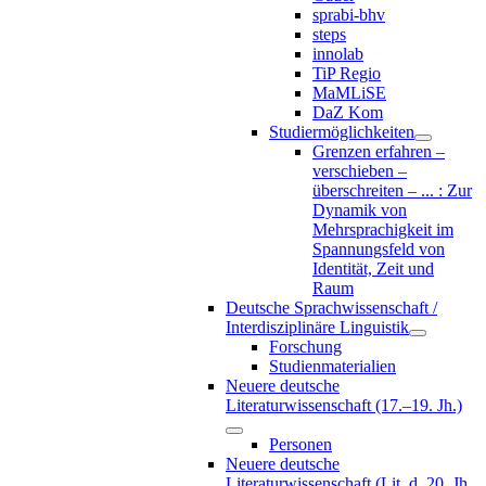
sprabi-bhv
steps
innolab
TiP Regio
MaMLiSE
DaZ Kom
Studiermöglichkeiten
Grenzen erfahren –
verschieben –
überschreiten – ... : Zur
Dynamik von
Mehrsprachigkeit im
Spannungsfeld von
Identität, Zeit und
Raum
Deutsche Sprachwissenschaft /
Interdisziplinäre Linguistik
Forschung
Studienmaterialien
Neuere deutsche
Literaturwissenschaft (17.–19. Jh.)
Personen
Neuere deutsche
Literaturwissenschaft (Lit. d. 20. Jh.,