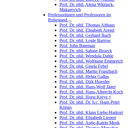
Prof. Dr. phil. Alena Witzlack-
Makarevich
Professorinnen und Professoren im
Ruhestand
Prof. Dr. phil. Thomas Althaus
Prof. Dr. phil. Elisabeth Arend
Prof. Dr. phil. Gerhard Bach
Prof. Dr. phil. Logie Barrow
Prof. John Bateman
Prof. Dr. phil. Sabine Broeck
Prof. Dr. phil. Wendula Dahle
Prof. Dr. phil. Wolfgang Emmerich
Prof. Dr. phil. Gisela Febel
Prof. Dr. phil. Martin Franzbach
Prof. Dr. phil. Helga Gallas
Prof. Dr. phil. Dirk Hoerder
Prof. Dr. phil. Hans-Wolf Jäger
Prof. Dr. phil. Hans-Albrecht Koch
Prof. Dr. phil. Horst Kreye †
Prof. Dr. phil. Dr. h.c. Hans Peter
Krings
Prof. Dr. phil. Klaus Liebe-Harkort
Prof. Dr. phil. Elisabeth Lienert
Prof. Dr. phil. Antje-Katrin Menk
Prof. Dr. phil. Thomas Metscher