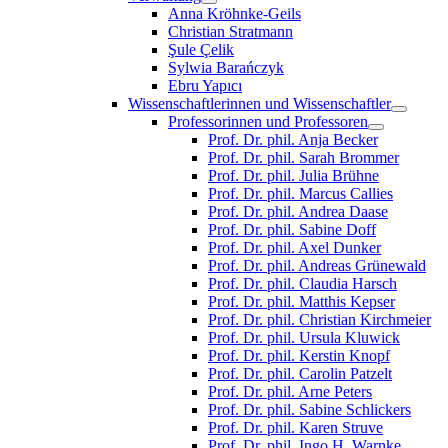
Anna Kröhnke-Geils
Christian Stratmann
Şule Çelik
Sylwia Barańczyk
Ebru Yapıcı
Wissenschaftlerinnen und Wissenschaftler
Professorinnen und Professoren
Prof. Dr. phil. Anja Becker
Prof. Dr. phil. Sarah Brommer
Prof. Dr. phil. Julia Brühne
Prof. Dr. phil. Marcus Callies
Prof. Dr. phil. Andrea Daase
Prof. Dr. phil. Sabine Doff
Prof. Dr. phil. Axel Dunker
Prof. Dr. phil. Andreas Grünewald
Prof. Dr. phil. Claudia Harsch
Prof. Dr. phil. Matthis Kepser
Prof. Dr. phil. Christian Kirchmeier
Prof. Dr. phil. Ursula Kluwick
Prof. Dr. phil. Kerstin Knopf
Prof. Dr. phil. Carolin Patzelt
Prof. Dr. phil. Arne Peters
Prof. Dr. phil. Sabine Schlickers
Prof. Dr. phil. Karen Struve
Prof. Dr. phil. Ingo H. Warnke