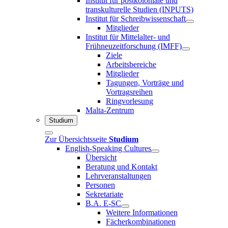
Institut für postkoloniale und
transkulturelle Studien (INPUTS)
Institut für Schreibwissenschaft
Mitglieder
Institut für Mittelalter- und
Frühneuzeitforschung (IMFF)
Ziele
Arbeitsbereiche
Mitglieder
Tagungen, Vorträge und
Vortragsreihen
Ringvorlesung
Malta-Zentrum
Studium
Zur Übersichtsseite
Studium
English-Speaking Cultures
Übersicht
Beratung und Kontakt
Lehrveranstaltungen
Personen
Sekretariate
B.A. E-SC
Weitere Informationen
Fächerkombinationen