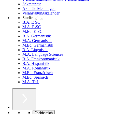
Sekretariate
Aktuelle Meldungen
Veranstaltungskalender
Studiengänge
B.A. E-SC
M.A. E-SC
M.Ed. E-SC
B.A. Germanistik
M.A. Germanistik
M.Ed. Germanistik
B.A. Linguistik
M.A. Language Sciences
B.A. Frankoromanistik
B.A. Hispanistik
M.A. Romanistik
M.Ed. Französisch
M.Ed. Spanisch
M.A. TnL
Fachbereich