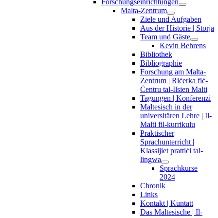
Forschungseinrichtungen
Malta-Zentrum
Ziele und Aufgaben
Aus der Historie | Storja
Team und Gäste
Kevin Behrens
Bibliothek
Bibliographie
Forschung am Malta-
Zentrum | Riċerka fiċ-
Ċentru tal-Ilsien Malti
Tagungen | Konferenzi
Maltesisch in der
universitären Lehre | Il-
Malti fil-kurrikulu
Praktischer
Sprachunterricht |
Klassijiet prattiċi tal-
lingwa
Sprachkurse
2024
Chronik
Links
Kontakt | Kuntatt
Das Maltesische | Il-