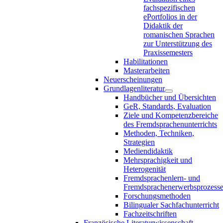
fachspezifischen
ePortfolios in der
Didaktik der
romanischen Sprachen
zur Unterstützung des
Praxissemesters
Habilitationen
Masterarbeiten
Neuerscheinungen
Grundlagenliteratur
Handbücher und Übersichten
GeR, Standards, Evaluation
Ziele und Kompetenzbereiche
des Fremdsprachenunterrichts
Methoden, Techniken,
Strategien
Mediendidaktik
Mehrsprachigkeit und
Heterogenität
Fremdsprachenlern- und
Fremdsprachenerwerbsprozess
Forschungsmethoden
Bilingualer Sachfachunterricht
Fachzeitschriften
Französische Literaturwissenschaft