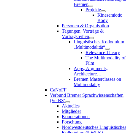
Bremen
Projekte
Kinesemiotic
Body
Personen & Organisation
Tagungen, Vorträge &
Vortragsreihen
Linguistisches Kolloquium
„Multimodalität“
Relevance Theory
The Multimodality of
Film
Apps, Arguments,
Architecture…
Bremen Masterclasses on
Multimodality
CaNoFF
Verbund Bremer Sprachwissenschaften
(VerBS)
Aktuelles
Mitglieder
Kooperationen
Forschung
Nordwestdeutsches Linguistisches
Kolloquium (NWLK)