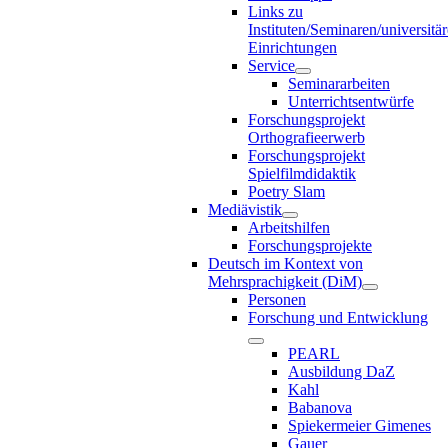
Links zu
Instituten/Seminaren/universitä
Einrichtungen
Service
Seminararbeiten
Unterrichtsentwürfe
Forschungsprojekt
Orthografieerwerb
Forschungsprojekt
Spielfilmdidaktik
Poetry Slam
Mediävistik
Arbeitshilfen
Forschungsprojekte
Deutsch im Kontext von
Mehrsprachigkeit (DiM)
Personen
Forschung und Entwicklung
PEARL
Ausbildung DaZ
Kahl
Babanova
Spiekermeier Gimenes
Gauer