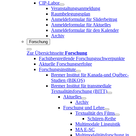
CIP-Labor
Veranstaltungsanmeldung
Raumbelegungsplan
Anmeldeformular für Sliderbeitrag
Anmeldeformular für Aktuelles
Anmeldeformular für den Kalender
Archiv
Forschung
Zur Übersichtsseite
Forschung
Fachübergreifende Forschungsschwerpunkte
Aktuelle Forschungserfolge
Forschungsinstitute
Bremer Institut für Kanada-und Québec-
Studien (BIKQS)
Bremer Institut für transmediale
Textualitätsforschung (BITT)
Aktuelles
Archiv
Forschung und Lehre
Textualität des Films
Schüren-Reihe
Multimodale Linguistik
MA E-SC
Multimodalitätsforschung in