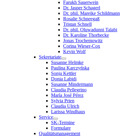
Farukh Sauerwein
Dr. Jasper Schagerl
Dr. phil. Mareike Schildmann
Rosalie Schneegaß
Tristan Schnell
Dr. phil. Oluwadunni Talabi
Dr. Karoline Thorbecke
Jonas Trochemowitz
Corina Wieser-Cox
Kevin Wolf
Sekretariate
Susanne Helmke
Paulina Karczyńska
Sonja Kettler
Donia Labidi
Susanne Mindermann
Claudia Pellegrino
María José Pérez
Sylvia Prien
Claudia Ulrich
Larissa Windhaus
Service
SK-Termine
Formulare
Qualitätsmanagement