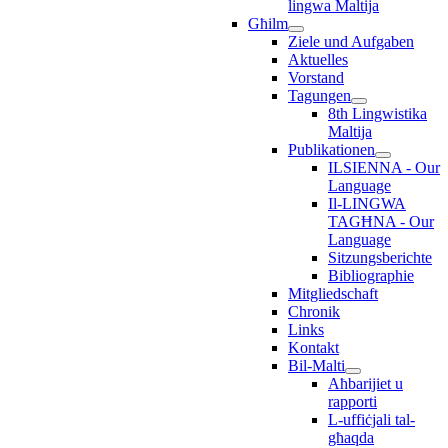
lingwa Maltija
Għilm
Ziele und Aufgaben
Aktuelles
Vorstand
Tagungen
8th Lingwistika
Maltija
Publikationen
ILSIENNA - Our
Language
Il-LINGWA
TAGĦNA - Our
Language
Sitzungsberichte
Bibliographie
Mitgliedschaft
Chronik
Links
Kontakt
Bil-Malti
Aħbarijiet u
rapporti
L-uffiċjali tal-
għaqda