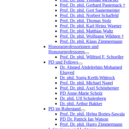
Prof. Dr. phil. Gerhard Pasternack †
Prof. Dr. phil. Gert Sautermeister
Prof. Dr. phil. Norbert Schaffeld
Prof. Dr. phil. Thomas Stolz
Prof. Dr. phil. Karl Heinz Wagner
Prof. Dr. phil. Matthias Waltz
Prof. Dr. phil. Wolfgang Wildgen †
Prof. Dr. phil. Klaus Zimmermann
Honorarprofessorinnen und
Honorarprofessoren
Prof. Dr. phil. Wilfried F. Schoeller
PD und Fellows
Dr. Ahmed Abdelrehim Mohamed
Elsayed
Dr. phil. Sonja Kerth-Wittrock
Prof. Dr. phil. Michael Nagel
Prof. Dr. phil. Axel Schönberger
PD Anne-Marie Scholz
Dr. phil. Ulf Schulenberg
Dr. phil. Arthur Bakker
PD im Ruhestand
Prof. Dr. phil. Helga Bories-Sawala
PD Dr. Patrick Ian Watson
Prof. Dr. phil. Harro Zimmermann