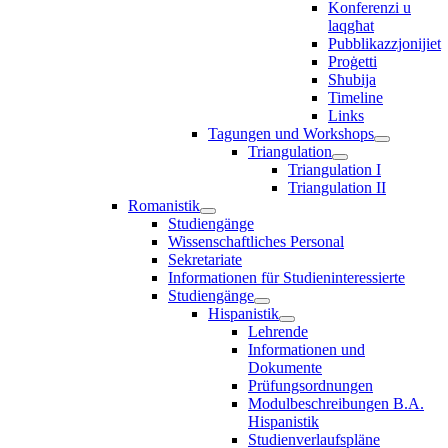
Konferenzi u
laqgħat
Pubblikazzjonijiet
Proġetti
Sħubija
Timeline
Links
Tagungen und Workshops
Triangulation
Triangulation I
Triangulation II
Romanistik
Studiengänge
Wissenschaftliches Personal
Sekretariate
Informationen für Studieninteressierte
Studiengänge
Hispanistik
Lehrende
Informationen und
Dokumente
Prüfungsordnungen
Modulbeschreibungen B.A.
Hispanistik
Studienverlaufspläne