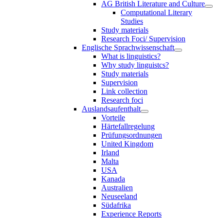
AG British Literature and Culture
Computational Literary
Studies
Study materials
Research Foci/ Supervision
Englische Sprachwissenschaft
What is linguistics?
Why study linguistcs?
Study materials
Supervision
Link collection
Research foci
Auslandsaufenthalt
Vorteile
Härtefallregelung
Prüfungsordnungen
United Kingdom
Irland
Malta
USA
Kanada
Australien
Neuseeland
Südafrika
Experience Reports