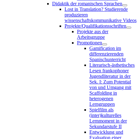
Didaktik der romanischen Sprachen
Lost in Translation? Studierende
produzieren
wissenschaftskommunikative Videos
Projekte/Qualifikationsschriften
Projekte aus der
Arbeitsgruppe
Promotionen
Gamification im
differenzierenden
Spanischunterricht
Literarisch-ästhetisches
Lesen frankophoner
Jugendliteratur in der
Sek. I: Zum Potential
von und Umgang mit
Scaffolding in
heterogenen
Lerngruppen
Spielfilm als
(inter)kulturelles
Lernmoment in der
Sekundarstufe II
Entwicklung und
Evaluation einer