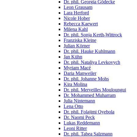
Dr. phil. Georgia Gödecke
Leon Grausam
Lara Herford
Nicole Hober
Rebecca Kaewert
Milena Kahl
Dr. phil. Sonja Kerth-Wittrock
Franziska Kleine
Julian Körner
Dr. phil. Hauke Kuhlmann
Jan Kühn
Dr. phil. Nataliya Levkovych
Myriam Macé
Daria Manweiler
Dr. phil. Johanne Mohs
Kira Molina
Dr. phil. Merveilles Mouloungui
Dr. Mohammed Muharram
Julia Nintemann
Lena Otto
Dr. phil. Folajimi Oyebola
Dr. Naomi Peck
Lukas Reddemann
Leoni Ritter
Dr. phil. Tabea Salzmann