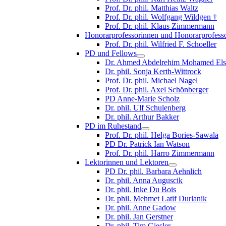
Prof. Dr. phil. Matthias Waltz
Prof. Dr. phil. Wolfgang Wildgen †
Prof. Dr. phil. Klaus Zimmermann
Honorarprofessorinnen und Honorarprofess
Prof. Dr. phil. Wilfried F. Schoeller
PD und Fellows
Dr. Ahmed Abdelrehim Mohamed Els
Dr. phil. Sonja Kerth-Wittrock
Prof. Dr. phil. Michael Nagel
Prof. Dr. phil. Axel Schönberger
PD Anne-Marie Scholz
Dr. phil. Ulf Schulenberg
Dr. phil. Arthur Bakker
PD im Ruhestand
Prof. Dr. phil. Helga Bories-Sawala
PD Dr. Patrick Ian Watson
Prof. Dr. phil. Harro Zimmermann
Lektorinnen und Lektoren
PD Dr. phil. Barbara Aehnlich
Dr. phil. Anna Auguscik
Dr. phil. Inke Du Bois
Dr. phil. Mehmet Latif Durlanik
Dr. phil. Anne Gadow
Dr. phil. Jan Gerstner
Dr. phil. Tim Giesler