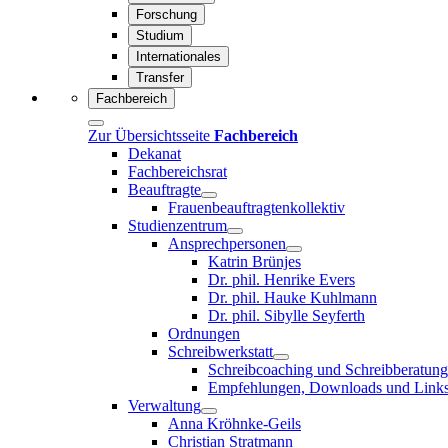
Forschung
Studium
Internationales
Transfer
Fachbereich
Zur Übersichtsseite
Fachbereich
Dekanat
Fachbereichsrat
Beauftragte
Frauenbeauftragtenkollektiv
Studienzentrum
Ansprechpersonen
Katrin Brünjes
Dr. phil. Henrike Evers
Dr. phil. Hauke Kuhlmann
Dr. phil. Sibylle Seyferth
Ordnungen
Schreibwerkstatt
Schreibcoaching und Schreibberatung
Empfehlungen, Downloads und Link
Verwaltung
Anna Kröhnke-Geils
Christian Stratmann