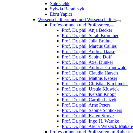
Şule Çelik
Sylwia Barańczyk
Ebru Yapıcı
Wissenschaftlerinnen und Wissenschaftler
Professorinnen und Professoren
Prof. Dr. phil. Anja Becker
Prof. Dr. phil. Sarah Brommer
Prof. Dr. phil. Julia Brühne
Prof. Dr. phil. Marcus Callies
Prof. Dr. phil. Andrea Daase
Prof. Dr. phil. Sabine Doff
Prof. Dr. phil. Axel Dunker
Prof. Dr. phil. Andreas Grünewald
Prof. Dr. phil. Claudia Harsch
Prof. Dr. phil. Matthis Kepser
Prof. Dr. phil. Christian Kirchmeier
Prof. Dr. phil. Ursula Kluwick
Prof. Dr. phil. Kerstin Knopf
Prof. Dr. phil. Carolin Patzelt
Prof. Dr. phil. Arne Peters
Prof. Dr. phil. Sabine Schlickers
Prof. Dr. phil. Karen Struve
Prof. Dr. phil. Ingo H. Warnke
Prof. Dr. phil. Alena Witzlack-Makar
Professorinnen und Professoren im Ruhesta