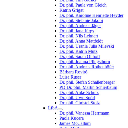
Dr. phil. Paula von Gleich
Katrin Grigat
Dr. phil. Karoline Henriette Heyder
Dr. phil. Stefanie Jakobi
Dr. phil. Andreas Jäger
Dr. phil. Jana Jürgs
Dr. phil. Nils Lehnert
Dr. phil. Anna Mattfeldt
Dr. phil. Urania Julia Milevski
Dr. phil. Katrin Mutz
Dr. phil. Sarah Olthoff
Dr. phil. Joanna Pfingsthorn
Dr. phil. Andreas Rothenhöfer
Bàrbara Roviró
Luisa Ruser
Dr. phil. Stefan Schallenberger
PD Dr. phil. Martin Schierbaum
Dr. phil. Anke Schulz
Dr. phil. Uwe Spörl
Dr. phil. Christel Stolz
LfbA
Dr. phil. Vanessa Herrmann
Paola Kucera
James McCallum