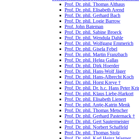
Prof. Dr. phil. Thomas Althaus
Prof. Dr. phil. Elisabeth Arend
Prof. Dr. phil. Gerhard Bach
Prof. Dr. phil. Logie Barrow
Prof. John Bateman
Prof. Dr. phil. Sabine Broeck
Prof. Dr. phil. Wendula Dahle
Prof. Dr. phil. Wolfgang Emmerich
Prof. Dr. phil. Gisela Febel
Prof. Dr. phil. Martin Franzbach
Prof. Dr. phil. Helga Gallas
Prof. Dr. phil. Dirk Hoerder
Prof. Dr. phil. Hans-Wolf Jäger
Prof. Dr. phil. Hans-Albrecht Koch
Prof. Dr. phil. Horst Kreye †
Prof. Dr. phil. Dr. h.c. Hans Peter Kri
Prof. Dr. phil. Klaus Liebe-Harkort
Prof. Dr. phil. Elisabeth Lienert
Prof. Dr. phil. Antje-Katrin Menk
Prof. Dr. phil. Thomas Metscher
Prof. Dr. phil. Gerhard Pasternack †
Prof. Dr. phil. Gert Sautermeister
Prof. Dr. phil. Norbert Schaffeld
Prof. Dr. phil. Thomas Stolz
Prof. Dr. phil. Karl Heinz Wagner