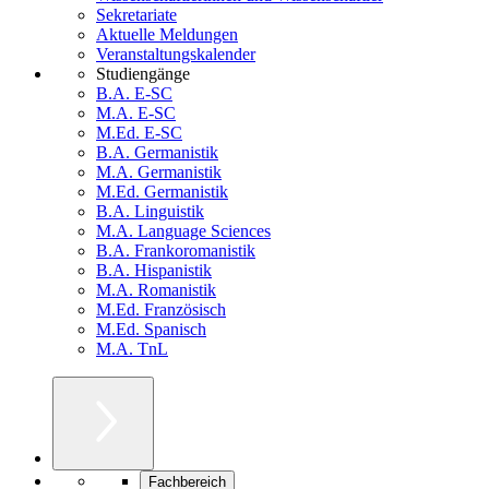
Sekretariate
Aktuelle Meldungen
Veranstaltungskalender
Studiengänge
B.A. E-SC
M.A. E-SC
M.Ed. E-SC
B.A. Germanistik
M.A. Germanistik
M.Ed. Germanistik
B.A. Linguistik
M.A. Language Sciences
B.A. Frankoromanistik
B.A. Hispanistik
M.A. Romanistik
M.Ed. Französisch
M.Ed. Spanisch
M.A. TnL
Fachbereich