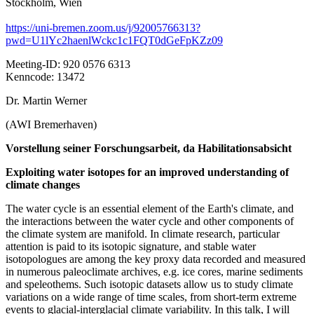
Stockholm, Wien
https://uni-bremen.zoom.us/j/92005766313?
pwd=U1lYc2haenlWckc1c1FQT0dGeFpKZz09
Meeting-ID: 920 0576 6313
Kenncode: 13472
Dr. Martin Werner
(AWI Bremerhaven)
Vorstellung seiner Forschungsarbeit, da Habilitationsabsicht
Exploiting water isotopes for an improved understanding of
climate changes
The water cycle is an essential element of the Earth's climate, and
the interactions between the water cycle and other components of
the climate system are manifold. In climate research, particular
attention is paid to its isotopic signature, and stable water
isotopologues are among the key proxy data recorded and measured
in numerous paleoclimate archives, e.g. ice cores, marine sediments
and speleothems. Such isotopic datasets allow us to study climate
variations on a wide range of time scales, from short-term extreme
events to glacial-interglacial climate variability. In this talk, I will