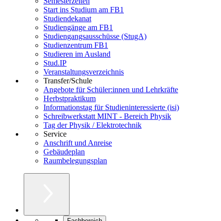
Semesterzeiten
Start ins Studium am FB1
Studiendekanat
Studiengänge am FB1
Studiengangsausschüsse (StugA)
Studienzentrum FB1
Studieren im Ausland
Stud.IP
Veranstaltungsverzeichnis
Transfer/Schule
Angebote für Schüler:innen und Lehrkräfte
Herbstpraktikum
Informationstag für Studieninteressierte (isi)
Schreibwerkstatt MINT - Bereich Physik
Tag der Physik / Elektrotechnik
Service
Anschrift und Anreise
Gebäudeplan
Raumbelegungsplan
Fachbereich