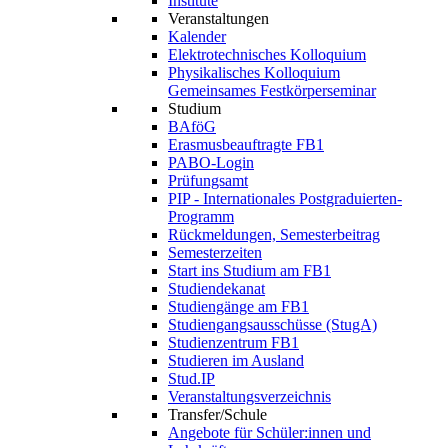
Institute
Veranstaltungen
Kalender
Elektrotechnisches Kolloquium
Physikalisches Kolloquium
Gemeinsames Festkörperseminar
Studium
BAföG
Erasmusbeauftragte FB1
PABO-Login
Prüfungsamt
PIP - Internationales Postgraduierten-
Programm
Rückmeldungen, Semesterbeitrag
Semesterzeiten
Start ins Studium am FB1
Studiendekanat
Studiengänge am FB1
Studiengangsausschüsse (StugA)
Studienzentrum FB1
Studieren im Ausland
Stud.IP
Veranstaltungsverzeichnis
Transfer/Schule
Angebote für Schüler:innen und