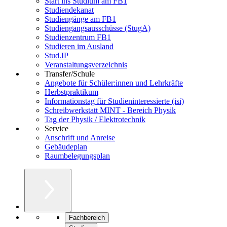
Start ins Studium am FB1
Studiendekanat
Studiengänge am FB1
Studiengangsausschüsse (StugA)
Studienzentrum FB1
Studieren im Ausland
Stud.IP
Veranstaltungsverzeichnis
Transfer/Schule
Angebote für Schüler:innen und Lehrkräfte
Herbstpraktikum
Informationstag für Studieninteressierte (isi)
Schreibwerkstatt MINT - Bereich Physik
Tag der Physik / Elektrotechnik
Service
Anschrift und Anreise
Gebäudeplan
Raumbelegungsplan
Fachbereich