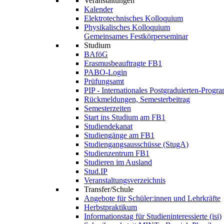
Veranstaltungen
Kalender
Elektrotechnisches Kolloquium
Physikalisches Kolloquium
Gemeinsames Festkörperseminar
Studium
BAföG
Erasmusbeauftragte FB1
PABO-Login
Prüfungsamt
PIP - Internationales Postgraduierten-Prog
Rückmeldungen, Semesterbeitrag
Semesterzeiten
Start ins Studium am FB1
Studiendekanat
Studiengänge am FB1
Studiengangsausschüsse (StugA)
Studienzentrum FB1
Studieren im Ausland
Stud.IP
Veranstaltungsverzeichnis
Transfer/Schule
Angebote für Schüler:innen und Lehrkräfte
Herbstpraktikum
Informationstag für Studieninteressierte (isi)