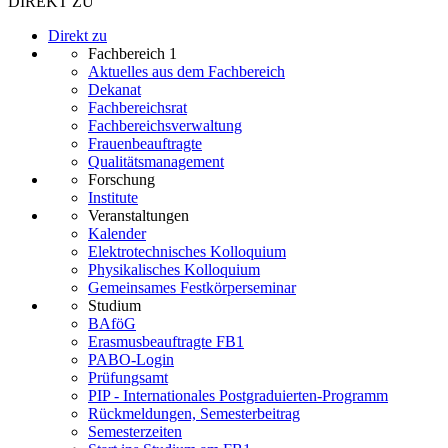
DIREKT ZU
Direkt zu
Fachbereich 1
Aktuelles aus dem Fachbereich
Dekanat
Fachbereichsrat
Fachbereichsverwaltung
Frauenbeauftragte
Qualitätsmanagement
Forschung
Institute
Veranstaltungen
Kalender
Elektrotechnisches Kolloquium
Physikalisches Kolloquium
Gemeinsames Festkörperseminar
Studium
BAföG
Erasmusbeauftragte FB1
PABO-Login
Prüfungsamt
PIP - Internationales Postgraduierten-Programm
Rückmeldungen, Semesterbeitrag
Semesterzeiten