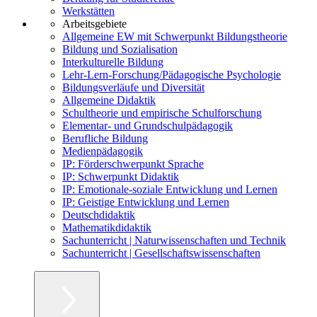
Werkstätten
Arbeitsgebiete
Allgemeine EW mit Schwerpunkt Bildungstheorie
Bildung und Sozialisation
Interkulturelle Bildung
Lehr-Lern-Forschung/Pädagogische Psychologie
Bildungsverläufe und Diversität
Allgemeine Didaktik
Schultheorie und empirische Schulforschung
Elementar- und Grundschulpädagogik
Berufliche Bildung
Medienpädagogik
IP: Förderschwerpunkt Sprache
IP: Schwerpunkt Didaktik
IP: Emotionale-soziale Entwicklung und Lernen
IP: Geistige Entwicklung und Lernen
Deutschdidaktik
Mathematikdidaktik
Sachunterricht | Naturwissenschaften und Technik
Sachunterricht | Gesellschaftswissenschaften