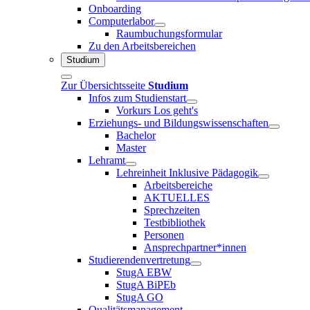
Onboarding
Computerlabor
Raumbuchungsformular
Zu den Arbeitsbereichen
Studium
Zur Übersichtsseite
Studium
Infos zum Studienstart
Vorkurs Los geht's
Erziehungs- und Bildungswissenschaften
Bachelor
Master
Lehramt
Lehreinheit Inklusive Pädagogik
Arbeitsbereiche
AKTUELLES
Sprechzeiten
Testbibliothek
Personen
Ansprechpartner*innen
Studierendenvertretung
StugA EBW
StugA BiPEb
StugA GO
Qualitätsmanagement