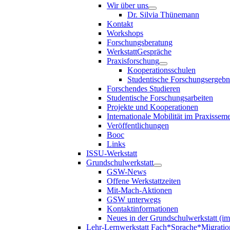
Wir über uns
Dr. Silvia Thünemann
Kontakt
Workshops
Forschungsberatung
WerkstattGespräche
Praxisforschung
Kooperationsschulen
Studentische Forschungsergebn
Forschendes Studieren
Studentische Forschungsarbeiten
Projekte und Kooperationen
Internationale Mobilität im Praxisseme
Veröffentlichungen
Booc
Links
ISSU-Werkstatt
Grundschulwerkstatt
GSW-News
Offene Werkstattzeiten
Mit-Mach-Aktionen
GSW unterwegs
Kontaktinformationen
Neues in der Grundschulwerkstatt (i
Lehr-Lernwerkstatt Fach*Sprache*Migratio