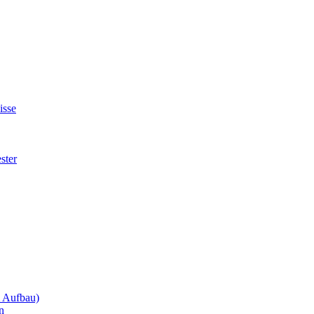
isse
ster
m Aufbau)
n