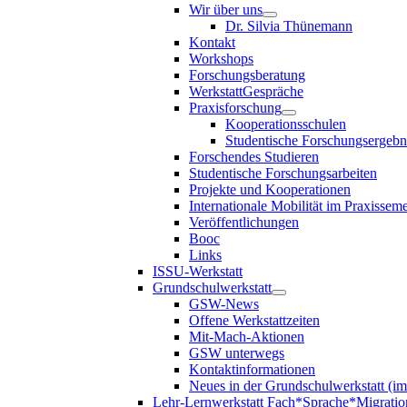
Wir über uns
Dr. Silvia Thünemann
Kontakt
Workshops
Forschungsberatung
WerkstattGespräche
Praxisforschung
Kooperationsschulen
Studentische Forschungsergebn
Forschendes Studieren
Studentische Forschungsarbeiten
Projekte und Kooperationen
Internationale Mobilität im Praxisseme
Veröffentlichungen
Booc
Links
ISSU-Werkstatt
Grundschulwerkstatt
GSW-News
Offene Werkstattzeiten
Mit-Mach-Aktionen
GSW unterwegs
Kontaktinformationen
Neues in der Grundschulwerkstatt (i
Lehr-Lernwerkstatt Fach*Sprache*Migratio