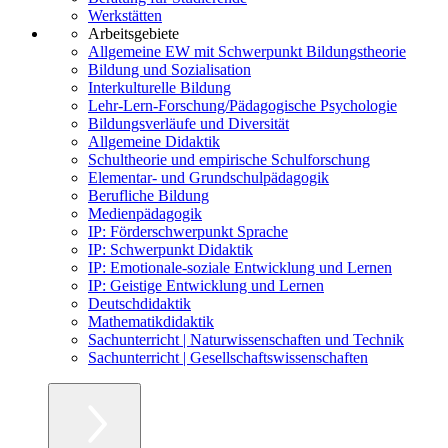
Werkstätten
Arbeitsgebiete
Allgemeine EW mit Schwerpunkt Bildungstheorie
Bildung und Sozialisation
Interkulturelle Bildung
Lehr-Lern-Forschung/Pädagogische Psychologie
Bildungsverläufe und Diversität
Allgemeine Didaktik
Schultheorie und empirische Schulforschung
Elementar- und Grundschulpädagogik
Berufliche Bildung
Medienpädagogik
IP: Förderschwerpunkt Sprache
IP: Schwerpunkt Didaktik
IP: Emotionale-soziale Entwicklung und Lernen
IP: Geistige Entwicklung und Lernen
Deutschdidaktik
Mathematikdidaktik
Sachunterricht | Naturwissenschaften und Technik
Sachunterricht | Gesellschaftswissenschaften