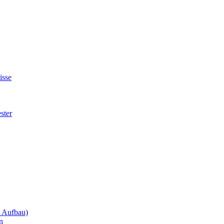
isse
ster
m Aufbau)
n