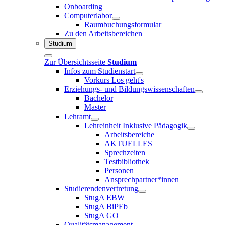
Onboarding
Computerlabor
Raumbuchungsformular
Zu den Arbeitsbereichen
Studium
Zur Übersichtsseite
Studium
Infos zum Studienstart
Vorkurs Los geht's
Erziehungs- und Bildungswissenschaften
Bachelor
Master
Lehramt
Lehreinheit Inklusive Pädagogik
Arbeitsbereiche
AKTUELLES
Sprechzeiten
Testbibliothek
Personen
Ansprechpartner*innen
Studierendenvertretung
StugA EBW
StugA BiPEb
StugA GO
Qualitätsmanagement