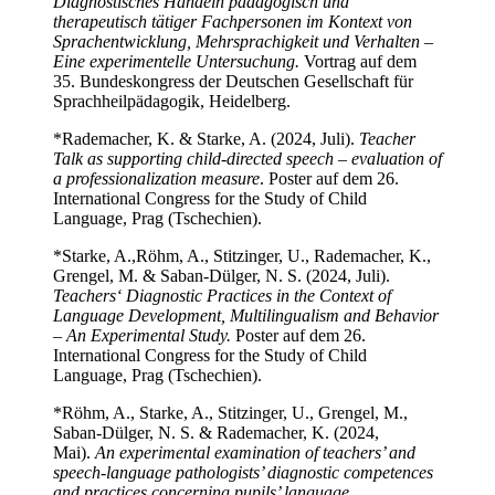
Diagnostisches Handeln pädagogisch und
therapeutisch tätiger Fachpersonen im Kontext von
Sprachentwicklung, Mehrsprachigkeit und Verhalten –
Eine experimentelle Untersuchung.
Vortrag auf dem
35. Bundeskongress der Deutschen Gesellschaft für
Sprachheilpädagogik, Heidelberg.
*Rademacher, K. & Starke, A. (2024, Juli).
Teacher
Talk as supporting child-directed speech – evaluation of
a professionalization measure
. Poster auf dem 26.
International Congress for the Study of Child
Language, Prag (Tschechien).
*Starke, A.,
Röhm, A., Stitzinger, U., Rademacher, K.,
Grengel, M. & Saban-Dülger, N. S. (2024, Juli).
Teachers‘ Diagnostic Practices in the Context of
Language Development, Multilingualism and Behavior
– An Experimental Study.
Poster auf dem 26.
International Congress for the Study of Child
Language, Prag (Tschechien).
*Röhm, A., Starke, A., Stitzinger, U., Grengel, M.,
Saban-Dülger, N. S. & Rademacher, K. (2024,
Mai).
An experimental examination of teachers’ and
speech-language pathologists’ diagnostic competences
and practices concerning pupils’ language