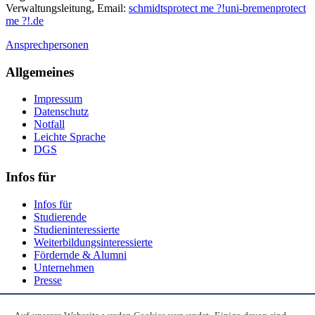
Verwaltungsleitung, Email:
schmidts
protect me ?!
uni-bremen
protect
me ?!
.de
Ansprechpersonen
Allgemeines
Impressum
Datenschutz
Notfall
Leichte Sprache
DGS
Infos für
Infos für
Studierende
Studieninteressierte
Weiterbildungsinteressierte
Fördernde & Alumni
Unternehmen
Presse
Social Media