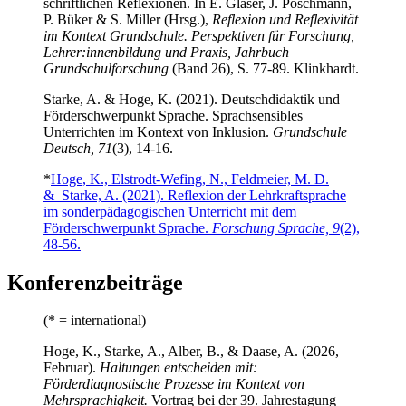
schriftlichen Reflexionen. In E. Gläser, J. Poschmann,
P. Büker & S. Miller (Hrsg.),
Reflexion und Reflexivität
im Kontext Grundschule. Perspektiven für Forschung,
Lehrer:innenbildung und Praxis, Jahrbuch
Grundschulforschung
(Band 26), S. 77-89. Klinkhardt.
Starke, A. & Hoge, K. (2021). Deutschdidaktik und
Förderschwerpunkt Sprache. Sprachsensibles
Unterrichten im Kontext von Inklusion.
Grundschule
Deutsch, 71
(3), 14-16.
*
Hoge, K., Elstrodt-Wefing, N., Feldmeier, M. D.
& Starke, A. (2021). Reflexion der Lehrkraftsprache
im sonderpädagogischen Unterricht mit dem
Förderschwerpunkt Sprache.
Forschung Sprache, 9
(2),
48-56.
Konferenzbeiträge
(* = international)
Hoge, K., Starke, A., Alber, B., & Daase, A. (2026,
Februar).
Haltungen entscheiden mit:
Förderdiagnostische Prozesse im Kontext von
Mehrsprachigkeit.
Vortrag bei der 39. Jahrestagung