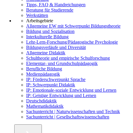
Tipps, FAQ & Handreichungen
Beratung für Studierende
Werkstätten
Arbeitsgebiete
Allgemeine EW mit Schwerpunkt Bildungstheorie
Bildung und Sozialisation
Interkulturelle Bildung
Lehr-Lern-Forschung/Pädagogische Psychologie
Bildungsverläufe und Diversität
Allgemeine Didaktik
Schultheorie und empirische Schulforschung
Elementar- und Grundschulpädagogik
Berufliche Bildung
Medienpädagogik
IP: Förderschwerpunkt Sprache
IP: Schwerpunkt Didaktik
IP: Emotionale-soziale Entwicklung und Lernen
IP: Geistige Entwicklung und Lernen
Deutschdidaktik
Mathematikdidaktik
Sachunterricht | Naturwissenschaften und Technik
Sachunterricht | Gesellschaftswissenschaften