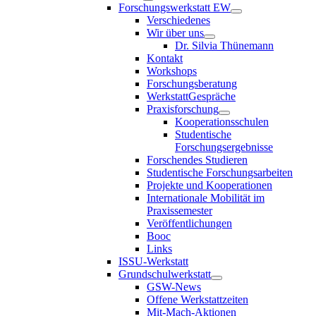
Forschungswerkstatt EW
Verschiedenes
Wir über uns
Dr. Silvia Thünemann
Kontakt
Workshops
Forschungsberatung
WerkstattGespräche
Praxisforschung
Kooperationsschulen
Studentische
Forschungsergebnisse
Forschendes Studieren
Studentische Forschungsarbeiten
Projekte und Kooperationen
Internationale Mobilität im
Praxissemester
Veröffentlichungen
Booc
Links
ISSU-Werkstatt
Grundschulwerkstatt
GSW-News
Offene Werkstattzeiten
Mit-Mach-Aktionen