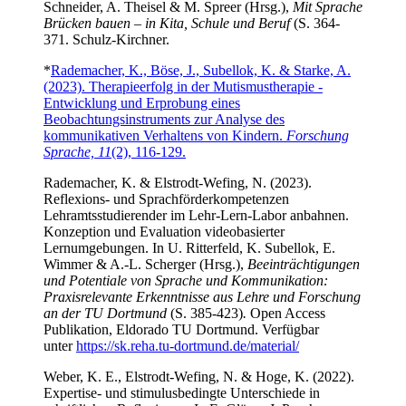
Schneider, A. Theisel & M. Spreer (Hrsg.),
Mit Sprache
Brücken bauen – in Kita, Schule und Beruf
(S. 364-
371. Schulz-Kirchner.
*
Rademacher, K., Böse, J., Subellok, K. & Starke, A.
(2023). Therapieerfolg in der Mutismustherapie -
Entwicklung und Erprobung eines
Beobachtungsinstruments zur Analyse des
kommunikativen Verhaltens von Kindern.
Forschung
Sprache, 11
(2), 116-129.
Rademacher, K. & Elstrodt-Wefing, N. (2023).
Reflexions- und Sprachförderkompetenzen
Lehramtsstudierender im Lehr-Lern-Labor anbahnen.
Konzeption und Evaluation videobasierter
Lernumgebungen. In U. Ritterfeld, K. Subellok, E.
Wimmer & A.-L. Scherger (Hrsg.),
Beeinträchtigungen
und Potentiale von Sprache und Kommunikation:
Praxisrelevante Erkenntnisse aus Lehre und Forschung
an der TU Dortmund
(S. 385-423)
.
Open Access
Publikation, Eldorado TU Dortmund. Verfügbar
unter
https://sk.reha.tu-dortmund.de/material/
Weber, K. E., Elstrodt-Wefing, N. & Hoge, K.
(2022).
Expertise- und stimulusbedingte Unterschiede in