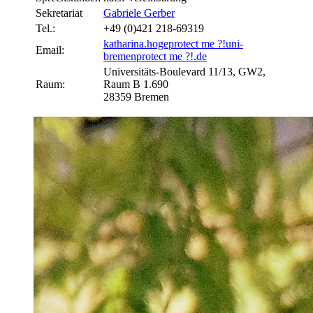
Sekretariat
Gabriele Gerber
Tel.:
+49 (0)421 218-69319
katharina.hoge
protect me ?!
uni-
Email:
bremen
protect me ?!
.de
Universitäts-Boulevard 11/13, GW2,
Raum:
Raum B 1.690
28359 Bremen