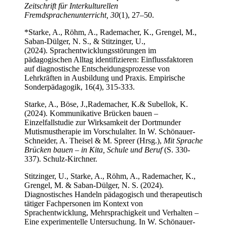
Zeitschrift für Interkulturellen
Fremdsprachenunterricht, 30
(1), 27–50.
*Starke, A., Röhm, A., Rademacher, K., Grengel, M.,
Saban-Dülger, N. S., & Stitzinger, U.,
(2024). Sprachentwicklungsstörungen im
pädagogischen Alltag identifizieren: Einflussfaktoren
auf diagnostische Entscheidungsprozesse von
Lehrkräften in Ausbildung und Praxis. Empirische
Sonderpädagogik, 16(4), 315-333.
Starke, A., Böse, J.,
Rademacher, K.
& Subellok, K.
(2024). Kommunikative Brücken bauen –
Einzelfallstudie zur Wirksamkeit der Dortmunder
Mutismustherapie im Vorschulalter. In W. Schönauer-
Schneider, A. Theisel & M. Spreer (Hrsg.),
Mit Sprache
Brücken bauen – in Kita, Schule und Beruf
(S. 330-
337). Schulz-Kirchner.
Stitzinger, U., Starke, A., Röhm, A., Rademacher, K.,
Grengel, M. & Saban-Dülger, N. S. (2024).
Diagnostisches Handeln pädagogisch und therapeutisch
tätiger Fachpersonen im Kontext von
Sprachentwicklung, Mehrsprachigkeit und Verhalten –
Eine experimentelle Untersuchung. In W. Schönauer-