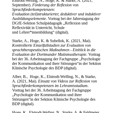
Elstrodt-Wefing, N., Hoge, K. & Starke, A. (2021,
September).
Förderung der Reflexion von
Sprachförderkompetenzen:
Evaluation (teil)strukturierter, deduktiver und induktiver
Ausbildungselemente.
Vortrag bei der Jahrestagung der
DGfE-Sektion Schulpädagogik „Reflexion und
Reflexivität in Unterricht, Schule
und Lehrer*innenbildung“ (digital).
Starke, A., Hoge, K. & Subellok, K. (2021, Mai).
Kontrollierte Einzelfallstudien zur Evaluation von
sprachtherapeutischen Maßnahmen - Einblick in die
Evaluation der Dortmunder Mutismustherapie
. Vortrag
bei der 36. Arbeitstagung der Fachgruppe „Psychologie
der Kommunikation und ihrer Störungen“in der Sektion
Klinische Psychologie des BDP (digital).
Alber, B., Hoge, K., Elstrodt-Welfing, N., & Starke,
A. (2021, Mai).
Einsatz von Videos zur Reflexion von
Sprachförderkompetenzen im Lehramtsstudium
.
Vortrag bei der 36. Arbeitstagung der Fachgruppe
„Psychologie der Kommunikation und ihrer
Störungen“in der Sektion Klinische Psychologie des
BDP (digital).
Hoge, K., Elstrodt-Wefing, N., Starke, A. & Feldmeier,