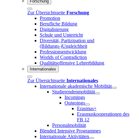
Forschung
Zur Übersichtsseite
Forschung
Promotion
Berufliche Bildung
Digitalisierung
Schule und Unterricht
Diversität, Partizipation und
(Bildungs-)Ungleichheit
Professionsentwicklung
Worlds of Contradiction
Qualitätsoffensive Lehrerbildung
Internationales
Zur Übersichtsseite
Internationales
Internationale akademische Mobilität
Studierendenmobilität
Incomings
Outgoings
Erasmus+
Erasmuskooperationen des
FB 12
Personalmobilität
Blended Intensive Programmes
Internationale Aktivitäten