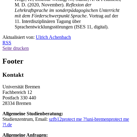
M. D. (2020, November).
Reflexion der
Lehrkraftsprache im sonderpädagogischen Unterricht
mit dem Förderschwerpunkt Sprache
. Vortrag auf der
11. Interdisziplinären Tagung über
Sprachentwicklungsstörungen (ISES 11, digital).
Aktualisiert von:
Ulrich Achenbach
RSS
Seite drucken
Footer
Kontakt
Universität Bremen
Fachbereich 12
Postfach 330 440
28334 Bremen
Allgemeine Studienberatung:
Studienzentrum, Email:
szfb12
protect me ?!
uni-bremen
protect me
?!
.de
Allgemeine Anfragen: