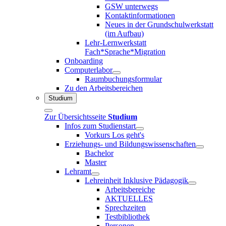
GSW unterwegs
Kontaktinformationen
Neues in der Grundschulwerkstatt
(im Aufbau)
Lehr-Lernwerkstatt
Fach*Sprache*Migration
Onboarding
Computerlabor
Raumbuchungsformular
Zu den Arbeitsbereichen
Studium
Zur Übersichtsseite
Studium
Infos zum Studienstart
Vorkurs Los geht's
Erziehungs- und Bildungswissenschaften
Bachelor
Master
Lehramt
Lehreinheit Inklusive Pädagogik
Arbeitsbereiche
AKTUELLES
Sprechzeiten
Testbibliothek
Personen