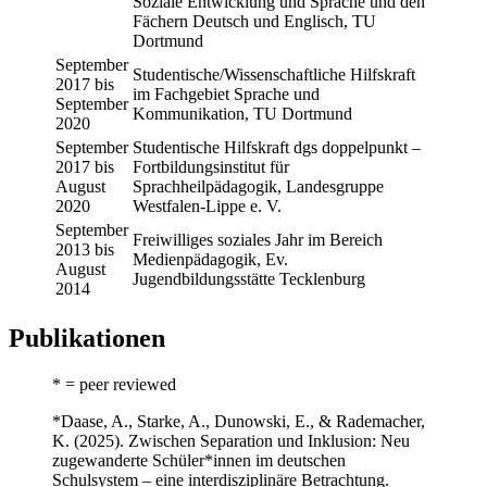
Soziale Entwicklung und Sprache und den
Fächern Deutsch und Englisch, TU
Dortmund
September
Studentische/Wissenschaftliche Hilfskraft
2017 bis
im Fachgebiet Sprache und
September
Kommunikation, TU Dortmund
2020
September
Studentische Hilfskraft dgs doppelpunkt –
2017 bis
Fortbildungsinstitut für
August
Sprachheilpädagogik, Landesgruppe
2020
Westfalen-Lippe e. V.
September
Freiwilliges soziales Jahr im Bereich
2013 bis
Medienpädagogik, Ev.
August
Jugendbildungsstätte Tecklenburg
2014
Publikationen
* = peer reviewed
*Daase, A., Starke, A., Dunowski, E., & Rademacher,
K. (2025). Zwischen Separation und Inklusion: Neu
zugewanderte Schüler*innen im deutschen
Schulsystem – eine interdisziplinäre Betrachtung.