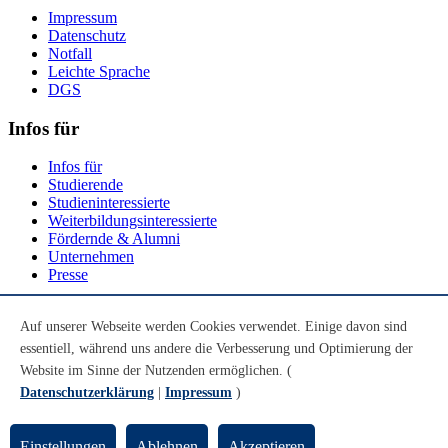
Impressum
Datenschutz
Notfall
Leichte Sprache
DGS
Infos für
Infos für
Studierende
Studieninteressierte
Weiterbildungsinteressierte
Fördernde & Alumni
Unternehmen
Presse
Social Media
Auf unserer Webseite werden Cookies verwendet. Einige davon sind
essentiell, während uns andere die Verbesserung und Optimierung der
Youtube
Instagram
Website im Sinne der Nutzenden ermöglichen. (
LinkedIn
Datenschutzerklärung
|
Impressum
)
Mastodon
© Universität Bremen 2026
Einstellungen
Ablehnen
Akzeptieren