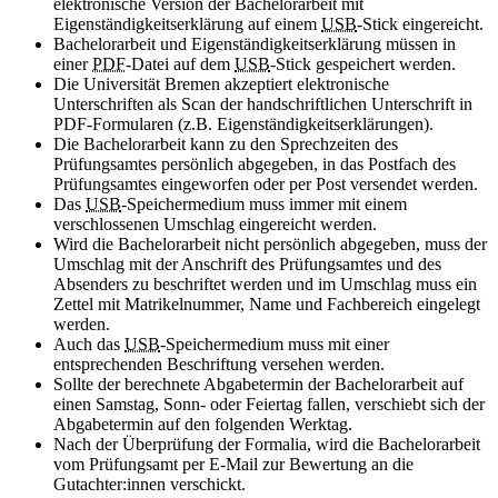
elektronische Version der Bachelorarbeit mit
Eigenständigkeitserklärung auf einem
USB
-
Stick
eingereicht.
Bachelorarbeit und Eigenständigkeitserklärung müssen in
einer
PDF
-Datei auf dem
USB
-Stick
gespeichert werden.
Die Universität Bremen akzeptiert elektronische
Unterschriften als
Scan der handschriftlichen Unterschrift in
PDF-Formularen (z.B. Eigenständigkeitserklärungen).
Die Bachelorarbeit kann zu den Sprechzeiten des
Prüfungsamtes persönlich abgegeben, in das Postfach des
Prüfungsamtes eingeworfen oder per Post versendet werden.
Das
USB
-Speichermedium muss immer mit einem
verschlossenen Umschlag eingereicht werden.
Wird die Bachelorarbeit nicht persönlich abgegeben, muss der
Umschlag mit der Anschrift des Prüfungsamtes und des
Absenders zu beschriftet werden und im Umschlag muss ein
Zettel mit Matrikelnummer, Name und Fachbereich eingelegt
werden.
Auch das
USB
-Speichermedium muss mit einer
entsprechenden Beschriftung versehen werden.
Sollte der berechnete Abgabetermin der Bachelorarbeit auf
einen Samstag, Sonn- oder Feiertag fallen, verschiebt sich der
Abgabetermin auf den folgenden Werktag.
Nach der Überprüfung der Formalia, wird die Bachelorarbeit
vom Prüfungsamt per E-Mail zur Bewertung an die
Gutachter:innen verschickt.