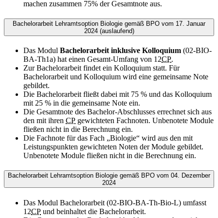
machen zusammen 75% der Gesamtnote aus.
Bachelorarbeit Lehramtsoption Biologie gemäß BPO vom 17. Januar
2024 (auslaufend)
Das Modul
Bachelorarbeit inklusive Kolloquium
(02-BIO-
BA-Th1a) hat einen Gesamt-Umfang von 12
CP
.
Zur Bachelorarbeit findet ein Kolloquium statt. Für
Bachelorarbeit und Kolloquium wird eine gemeinsame Note
gebildet.
Die Bachelorarbeit fließt dabei mit 75 % und das Kolloquium
mit 25 % in die gemeinsame Note ein.
Die Gesamtnote des Bachelor-Abschlusses errechnet sich aus
den mit ihren
CP
gewichteten Fachnoten. Unbenotete Module
fließen nicht in die Berechnung ein.
Die Fachnote für das Fach „Biologie“ wird aus den mit
Leistungspunkten gewichteten Noten der Module gebildet.
Unbenotete Module fließen nicht in die Berechnung ein.
Bachelorarbeit Lehramtsoption Biologie gemäß BPO vom 04. Dezember
2024
Das Modul Bachelorarbeit (02-BIO-BA-Th-Bio-L) umfasst
12
CP
und beinhaltet die Bachelorarbeit.