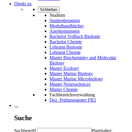
Direkt zu
Schließen
Studium
Studienberatung
Modulhandbücher
Anerkennungen
Bachelor Vollfach Biologie
Bachelor Chemie
Lehramt Biologie
Lehramt Chemie
Master Biochemistry and Molecular
Biology
Master Ecology
Master Marine Biology
Master Marine Microbiology
Master Neurosciences
Master Chemie
Fachbereichsverwaltung
Dez. Prüfungsämter FB2
Suche
Suchbegriff
Platzhalter: