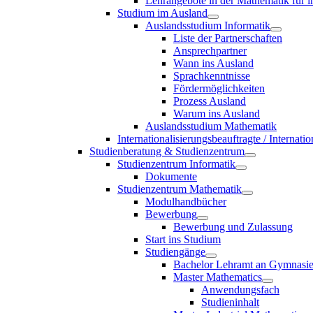
Lehrangebote in der Mathematik für i
Studium im Ausland
Auslandsstudium Informatik
Liste der Partnerschaften
Ansprechpartner
Wann ins Ausland
Sprachkenntnisse
Fördermöglichkeiten
Prozess Ausland
Warum ins Ausland
Auslandsstudium Mathematik
Internationalisierungsbeauftragte / Internat
Studienberatung & Studienzentrum
Studienzentrum Informatik
Dokumente
Studienzentrum Mathematik
Modulhandbücher
Bewerbung
Bewerbung und Zulassung
Start ins Studium
Studiengänge
Bachelor Lehramt an Gymnasi
Master Mathematics
Anwendungsfach
Studieninhalt