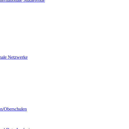
nternationale Studierende
ionale Netzwerke
en/Oberschulen