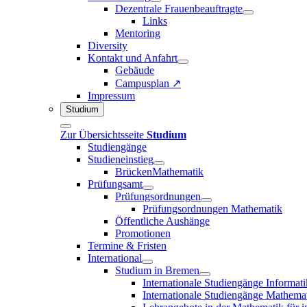
Dezentrale Frauenbeauftragte
Links
Mentoring
Diversity
Kontakt und Anfahrt
Gebäude
Campusplan ↗
Impressum
Studium
Zur Übersichtsseite
Studium
Studiengänge
Studieneinstieg
BrückenMathematik
Prüfungsamt
Prüfungsordnungen
Prüfungsordnungen Mathematik
Öffentliche Aushänge
Promotionen
Termine & Fristen
International
Studium in Bremen
Internationale Studiengänge Informati
Internationale Studiengänge Mathema