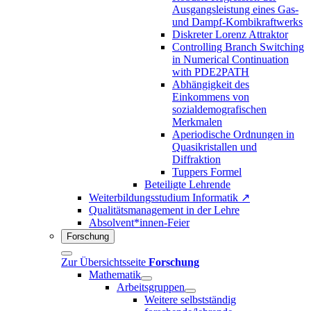
Ausgangsleistung eines Gas-
und Dampf-Kombikraftwerks
Diskreter Lorenz Attraktor
Controlling Branch Switching
in Numerical Continuation
with PDE2PATH
Abhängigkeit des
Einkommens von
sozialdemografischen
Merkmalen
Aperiodische Ordnungen in
Quasikristallen und
Diffraktion
Tuppers Formel
Beteiligte Lehrende
Weiterbildungsstudium Informatik ↗
Qualitätsmanagement in der Lehre
Absolvent*innen-Feier
Forschung
Zur Übersichtsseite
Forschung
Mathematik
Arbeitsgruppen
Weitere selbstständig