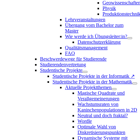
Geowissenschafte
Physik
Produktionstechni
Lehrveranstaltungen
Übergang vom Bachelor zum
Master
Wie werde ich Übungsleiter:in?
Datenschutzerklärung
Qualitätsmanagement
FAQ
Beschwerdewege für Studierende
Studierendenvertretung
Studentische Projekte
Studentische Projekte in der Informatik ↗
Studentische Projekte in der Mathematik
Aktuelle Projektthemen
Magische Quadrate und
Verallgemeinerungen
Wachstumsraten von
Kaninchenpopulationen in 2D
Neutral und doch fraktal?
Wordle
Optimale Wahl von
Diskretisierungspunkten
Dynamische Systeme mit