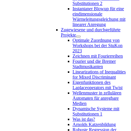
Substitutionen 2
Instantaner Blowup für eine
eindimensionale
Wärmeleitungsgleichung mit
linearer Anregung
Zugewiesene und durchgeführte
Projekte
Optimale Zuordnung von
Workshops bei der StuKon
2023
Zeichnen mit Fourierreihen
Fourier und die Bremer
Stadtmusikanten
Linearizations of Inequalities
for Mixed Discriminant
Eigenfunktionen des
Laplaceoperators mit Twist
Wellenmuster in zellulären
Automaten für anregbare
Medien
Dynamische Systeme mit
Substitutionen 1
Was ist das?
Arnolds Katzenbildung
Robuste Regression der