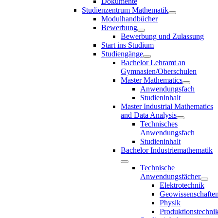
Dokumente
Studienzentrum Mathematik
Modulhandbücher
Bewerbung
Bewerbung und Zulassung
Start ins Studium
Studiengänge
Bachelor Lehramt an
Gymnasien/Oberschulen
Master Mathematics
Anwendungsfach
Studieninhalt
Master Industrial Mathematics
and Data Analysis
Technisches
Anwendungsfach
Studieninhalt
Bachelor Industriemathematik
Technische
Anwendungsfächer
Elektrotechnik
Geowissenschafte
Physik
Produktionstechni