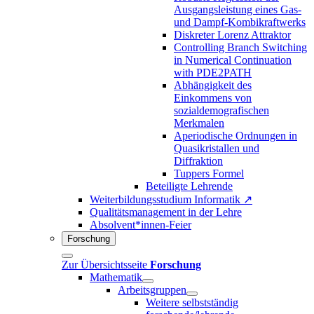
Ausgangsleistung eines Gas-
und Dampf-Kombikraftwerks
Diskreter Lorenz Attraktor
Controlling Branch Switching
in Numerical Continuation
with PDE2PATH
Abhängigkeit des
Einkommens von
sozialdemografischen
Merkmalen
Aperiodische Ordnungen in
Quasikristallen und
Diffraktion
Tuppers Formel
Beteiligte Lehrende
Weiterbildungsstudium Informatik ↗
Qualitätsmanagement in der Lehre
Absolvent*innen-Feier
Forschung
Zur Übersichtsseite
Forschung
Mathematik
Arbeitsgruppen
Weitere selbstständig