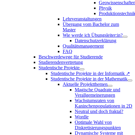
Geowissenschafte
Physik
Produktionstechni
Lehrveranstaltungen
Übergang vom Bachelor zum
Master
Wie werde ich Übungsleiter:in?
Datenschutzerklärung
Qualitätsmanagement
FAQ
Beschwerdewege für Studierende
Studierendenvertretung
Studentische Projekte
Studentische Projekte in der Informatik ↗
Studentische Projekte in der Mathematik
Aktuelle Projektthemen
Magische Quadrate und
Verallgemeinerungen
Wachstumsraten von
Kaninchenpopulationen in 2D
Neutral und doch fraktal?
Wordle
Optimale Wahl von
Diskretisierungspunkten
Dynamische Systeme mit