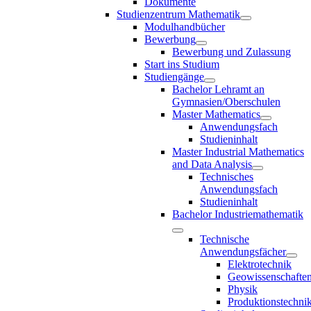
Dokumente
Studienzentrum Mathematik
Modulhandbücher
Bewerbung
Bewerbung und Zulassung
Start ins Studium
Studiengänge
Bachelor Lehramt an
Gymnasien/Oberschulen
Master Mathematics
Anwendungsfach
Studieninhalt
Master Industrial Mathematics
and Data Analysis
Technisches
Anwendungsfach
Studieninhalt
Bachelor Industriemathematik
Technische
Anwendungsfächer
Elektrotechnik
Geowissenschafte
Physik
Produktionstechni