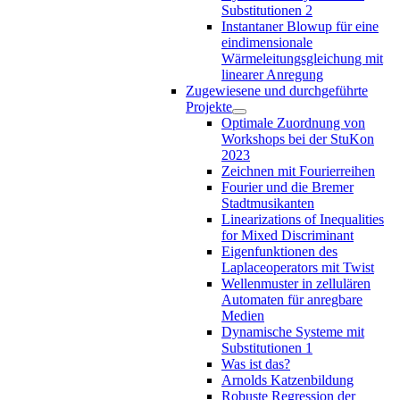
Substitutionen 2
Instantaner Blowup für eine
eindimensionale
Wärmeleitungsgleichung mit
linearer Anregung
Zugewiesene und durchgeführte
Projekte
Optimale Zuordnung von
Workshops bei der StuKon
2023
Zeichnen mit Fourierreihen
Fourier und die Bremer
Stadtmusikanten
Linearizations of Inequalities
for Mixed Discriminant
Eigenfunktionen des
Laplaceoperators mit Twist
Wellenmuster in zellulären
Automaten für anregbare
Medien
Dynamische Systeme mit
Substitutionen 1
Was ist das?
Arnolds Katzenbildung
Robuste Regression der