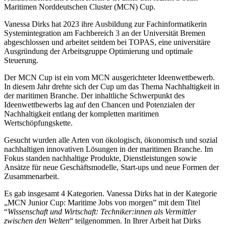
Maritimen Norddeutschen Cluster (MCN) Cup.
Vanessa Dirks hat 2023 ihre Ausbildung zur Fachinformatikerin
Systemintegration am Fachbereich 3 an der Universität Bremen
abgeschlossen und arbeitet seitdem bei TOPAS, eine universitäre
Ausgründung der Arbeitsgruppe Optimierung und optimale
Steuerung.
Der MCN Cup ist ein vom MCN ausgerichteter Ideenwettbewerb.
In diesem Jahr drehte sich der Cup um das Thema Nachhaltigkeit in
der maritimen Branche. Der inhaltliche Schwerpunkt des
Ideenwettbewerbs lag auf den Chancen und Potenzialen der
Nachhaltigkeit entlang der kompletten maritimen
Wertschöpfungskette.
Gesucht wurden alle Arten von ökologisch, ökonomisch und sozial
nachhaltigen innovativen Lösungen in der maritimen Branche. Im
Fokus standen nachhaltige Produkte, Dienstleistungen sowie
Ansätze für neue Geschäftsmodelle, Start-ups und neue Formen der
Zusammenarbeit.
Es gab insgesamt 4 Kategorien. Vanessa Dirks hat in der Kategorie
„MCN Junior Cup: Maritime Jobs von morgen” mit dem Titel
“
Wissenschaft und Wirtschaft: Techniker:innen als Vermittler
zwischen den Welten
“ teilgenommen. In Ihrer Arbeit hat Dirks