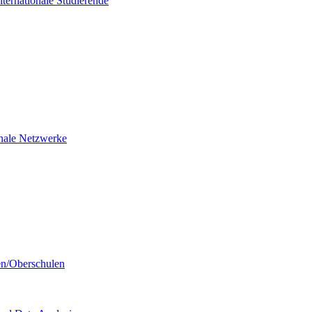
nternationale Studierende
ionale Netzwerke
en/Oberschulen