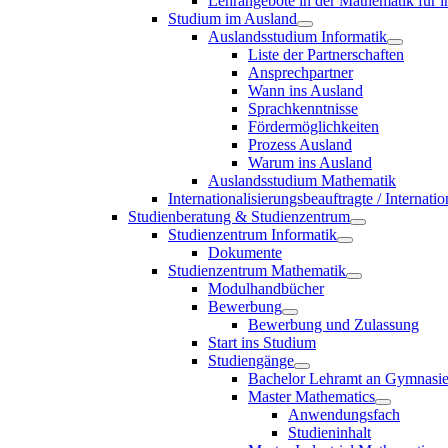
Lehrangebote in der Mathematik für i
Studium im Ausland
Auslandsstudium Informatik
Liste der Partnerschaften
Ansprechpartner
Wann ins Ausland
Sprachkenntnisse
Fördermöglichkeiten
Prozess Ausland
Warum ins Ausland
Auslandsstudium Mathematik
Internationalisierungsbeauftragte / Internat
Studienberatung & Studienzentrum
Studienzentrum Informatik
Dokumente
Studienzentrum Mathematik
Modulhandbücher
Bewerbung
Bewerbung und Zulassung
Start ins Studium
Studiengänge
Bachelor Lehramt an Gymnasi
Master Mathematics
Anwendungsfach
Studieninhalt