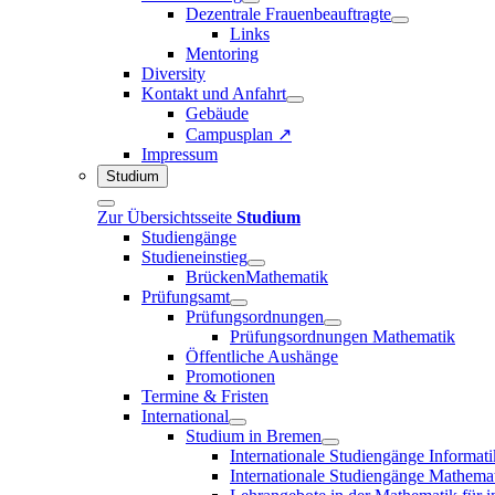
Dezentrale Frauenbeauftragte
Links
Mentoring
Diversity
Kontakt und Anfahrt
Gebäude
Campusplan ↗
Impressum
Studium
Zur Übersichtsseite
Studium
Studiengänge
Studieneinstieg
BrückenMathematik
Prüfungsamt
Prüfungsordnungen
Prüfungsordnungen Mathematik
Öffentliche Aushänge
Promotionen
Termine & Fristen
International
Studium in Bremen
Internationale Studiengänge Informati
Internationale Studiengänge Mathema