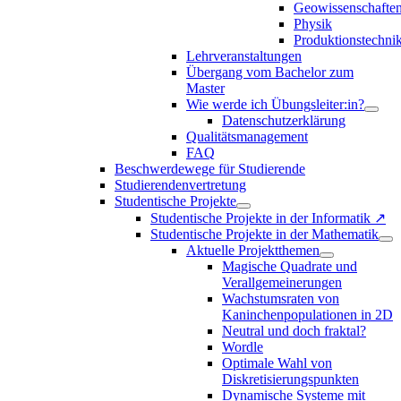
Geowissenschafte
Physik
Produktionstechni
Lehrveranstaltungen
Übergang vom Bachelor zum
Master
Wie werde ich Übungsleiter:in?
Datenschutzerklärung
Qualitätsmanagement
FAQ
Beschwerdewege für Studierende
Studierendenvertretung
Studentische Projekte
Studentische Projekte in der Informatik ↗
Studentische Projekte in der Mathematik
Aktuelle Projektthemen
Magische Quadrate und
Verallgemeinerungen
Wachstumsraten von
Kaninchenpopulationen in 2D
Neutral und doch fraktal?
Wordle
Optimale Wahl von
Diskretisierungspunkten
Dynamische Systeme mit