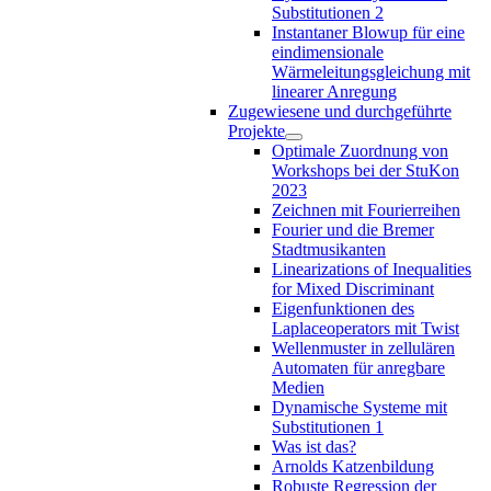
Substitutionen 2
Instantaner Blowup für eine
eindimensionale
Wärmeleitungsgleichung mit
linearer Anregung
Zugewiesene und durchgeführte
Projekte
Optimale Zuordnung von
Workshops bei der StuKon
2023
Zeichnen mit Fourierreihen
Fourier und die Bremer
Stadtmusikanten
Linearizations of Inequalities
for Mixed Discriminant
Eigenfunktionen des
Laplaceoperators mit Twist
Wellenmuster in zellulären
Automaten für anregbare
Medien
Dynamische Systeme mit
Substitutionen 1
Was ist das?
Arnolds Katzenbildung
Robuste Regression der