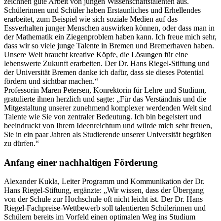
zeichnen gute Arbeit von jungen Wissenschaftstalenten aus.
Schülerinnen und Schüler haben Erstaunliches und Erhellendes
erarbeitet, zum Beispiel wie sich soziale Medien auf das
Essverhalten junger Menschen auswirken können, oder dass man in
der Mathematik ein Ziegenproblem haben kann. Ich freue mich sehr,
dass wir so viele junge Talente in Bremen und Bremerhaven haben.
Unsere Welt braucht kreative Köpfe, die Lösungen für eine
lebenswerte Zukunft erarbeiten. Der Dr. Hans Riegel-Stiftung und
der Universität Bremen danke ich dafür, dass sie dieses Potential
fördern und sichtbar machen.“
Professorin Maren Petersen, Konrektorin für Lehre und Studium,
gratulierte ihnen herzlich und sagte: „Für das Verständnis und die
Mitgestaltung unserer zunehmend komplexer werdenden Welt sind
Talente wie Sie von zentraler Bedeutung. Ich bin begeistert und
beeindruckt von Ihrem Ideenreichtum und würde mich sehr freuen,
Sie in ein paar Jahren als Studierende unserer Universität begrüßen
zu dürfen.“
Anfang einer nachhaltigen Förderung
Alexander Kukla, Leiter Programm und Kommunikation der Dr.
Hans Riegel-Stiftung, ergänzte: „Wir wissen, dass der Übergang
von der Schule zur Hochschule oft nicht leicht ist. Der Dr. Hans
Riegel-Fachpreise-Wettbewerb soll talentierten Schülerinnen und
Schülern bereits im Vorfeld einen optimalen Weg ins Studium