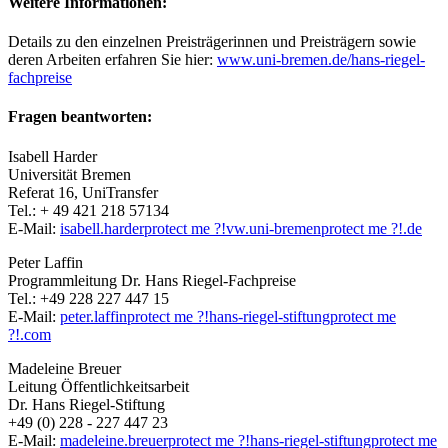
Weitere Informationen:
Details zu den einzelnen Preisträgerinnen und Preisträgern sowie
deren Arbeiten erfahren Sie hier:
www.uni-bremen.de/hans-riegel-
fachpreise
Fragen beantworten:
Isabell Harder
Universität Bremen
Referat 16, UniTransfer
Tel.: + 49 421 218 57134
E-Mail:
isabell.harder
protect me ?!
vw.uni-bremen
protect me ?!
.de
Peter Laffin
Programmleitung Dr. Hans Riegel-Fachpreise
Tel.: +49 228 227 447 15
E-Mail:
peter.laffin
protect me ?!
hans-riegel-stiftung
protect me
?!
.com
Madeleine Breuer
Leitung Öffentlichkeitsarbeit
Dr. Hans Riegel-Stiftung
+49 (0) 228 - 227 447 23
E-Mail:
madeleine.breuer
protect me ?!
hans-riegel-stiftung
protect me