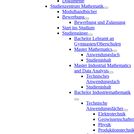
Dokumente
Studienzentrum Mathematik
Modulhandbücher
Bewerbung
Bewerbung und Zulassung
Start ins Studium
Studiengänge
Bachelor Lehramt an
Gymnasien/Oberschulen
Master Mathematics
Anwendungsfach
Studieninhalt
Master Industrial Mathematics
and Data Analysis
Technisches
Anwendungsfach
Studieninhalt
Bachelor Industriemathematik
Technische
Anwendungsfächer
Elektrotechnik
Geowissenschafte
Physik
Produktionstechni