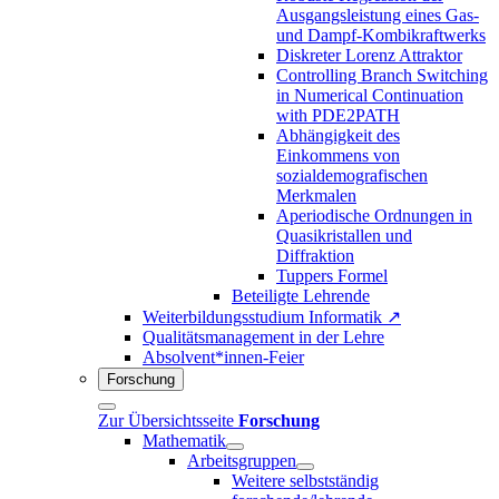
Ausgangsleistung eines Gas-
und Dampf-Kombikraftwerks
Diskreter Lorenz Attraktor
Controlling Branch Switching
in Numerical Continuation
with PDE2PATH
Abhängigkeit des
Einkommens von
sozialdemografischen
Merkmalen
Aperiodische Ordnungen in
Quasikristallen und
Diffraktion
Tuppers Formel
Beteiligte Lehrende
Weiterbildungsstudium Informatik ↗
Qualitätsmanagement in der Lehre
Absolvent*innen-Feier
Forschung
Zur Übersichtsseite
Forschung
Mathematik
Arbeitsgruppen
Weitere selbstständig