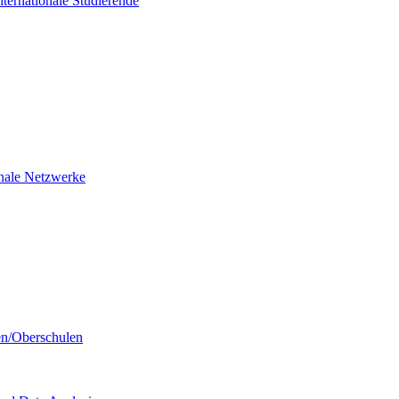
nternationale Studierende
ionale Netzwerke
en/Oberschulen