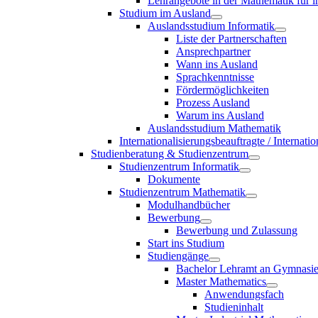
Lehrangebote in der Mathematik für i
Studium im Ausland
Auslandsstudium Informatik
Liste der Partnerschaften
Ansprechpartner
Wann ins Ausland
Sprachkenntnisse
Fördermöglichkeiten
Prozess Ausland
Warum ins Ausland
Auslandsstudium Mathematik
Internationalisierungsbeauftragte / Internat
Studienberatung & Studienzentrum
Studienzentrum Informatik
Dokumente
Studienzentrum Mathematik
Modulhandbücher
Bewerbung
Bewerbung und Zulassung
Start ins Studium
Studiengänge
Bachelor Lehramt an Gymnasi
Master Mathematics
Anwendungsfach
Studieninhalt