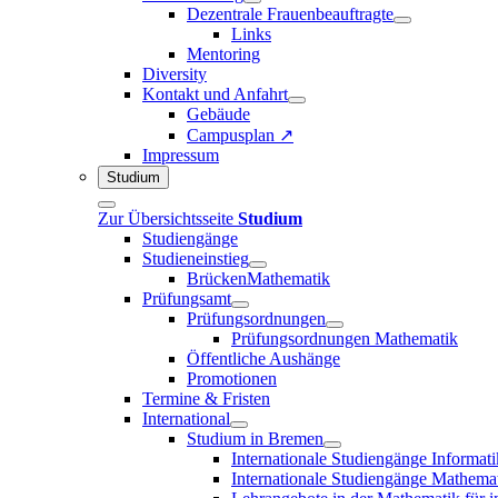
Dezentrale Frauenbeauftragte
Links
Mentoring
Diversity
Kontakt und Anfahrt
Gebäude
Campusplan ↗
Impressum
Studium
Zur Übersichtsseite
Studium
Studiengänge
Studieneinstieg
BrückenMathematik
Prüfungsamt
Prüfungsordnungen
Prüfungsordnungen Mathematik
Öffentliche Aushänge
Promotionen
Termine & Fristen
International
Studium in Bremen
Internationale Studiengänge Informati
Internationale Studiengänge Mathema