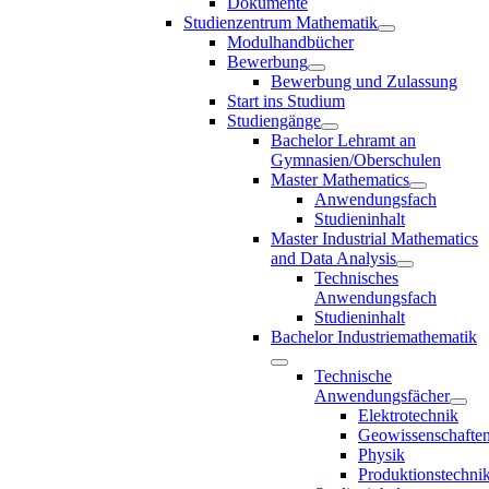
Dokumente
Studienzentrum Mathematik
Modulhandbücher
Bewerbung
Bewerbung und Zulassung
Start ins Studium
Studiengänge
Bachelor Lehramt an
Gymnasien/Oberschulen
Master Mathematics
Anwendungsfach
Studieninhalt
Master Industrial Mathematics
and Data Analysis
Technisches
Anwendungsfach
Studieninhalt
Bachelor Industriemathematik
Technische
Anwendungsfächer
Elektrotechnik
Geowissenschafte
Physik
Produktionstechni