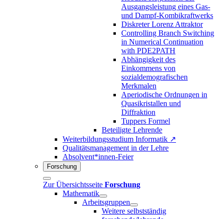
Ausgangsleistung eines Gas-
und Dampf-Kombikraftwerks
Diskreter Lorenz Attraktor
Controlling Branch Switching
in Numerical Continuation
with PDE2PATH
Abhängigkeit des
Einkommens von
sozialdemografischen
Merkmalen
Aperiodische Ordnungen in
Quasikristallen und
Diffraktion
Tuppers Formel
Beteiligte Lehrende
Weiterbildungsstudium Informatik ↗
Qualitätsmanagement in der Lehre
Absolvent*innen-Feier
Forschung
Zur Übersichtsseite
Forschung
Mathematik
Arbeitsgruppen
Weitere selbstständig