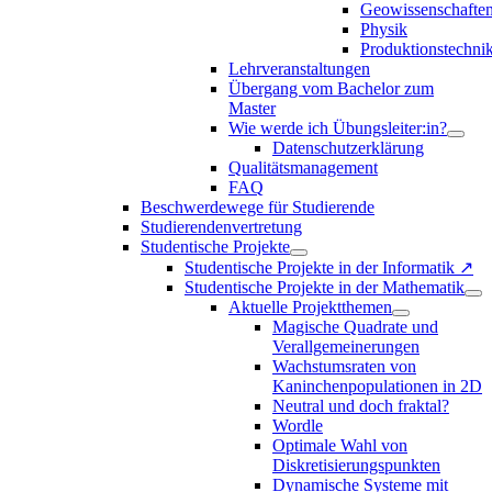
Geowissenschafte
Physik
Produktionstechni
Lehrveranstaltungen
Übergang vom Bachelor zum
Master
Wie werde ich Übungsleiter:in?
Datenschutzerklärung
Qualitätsmanagement
FAQ
Beschwerdewege für Studierende
Studierendenvertretung
Studentische Projekte
Studentische Projekte in der Informatik ↗
Studentische Projekte in der Mathematik
Aktuelle Projektthemen
Magische Quadrate und
Verallgemeinerungen
Wachstumsraten von
Kaninchenpopulationen in 2D
Neutral und doch fraktal?
Wordle
Optimale Wahl von
Diskretisierungspunkten
Dynamische Systeme mit