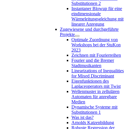
Substitutionen 2
Instantaner Blowup für eine
eindimensionale
Wärmeleitungsgleichung mit
linearer Anregung
Zugewiesene und durchgeführte
Projekte
Optimale Zuordnung von
Workshops bei der StuKon
2023
Zeichnen mit Fourierreihen
Fourier und die Bremer
Stadtmusikanten
Linearizations of Inequalities
for Mixed Discriminant
Eigenfunktionen des
Laplaceoperators mit Twist
Wellenmuster in zellulären
Automaten für anregbare
Medien
Dynamische Systeme mit
Substitutionen 1
Was ist das?
Arnolds Katzenbildung
Robuste Regression der