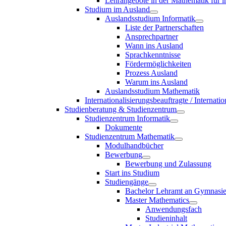
Lehrangebote in der Mathematik für i
Studium im Ausland
Auslandsstudium Informatik
Liste der Partnerschaften
Ansprechpartner
Wann ins Ausland
Sprachkenntnisse
Fördermöglichkeiten
Prozess Ausland
Warum ins Ausland
Auslandsstudium Mathematik
Internationalisierungsbeauftragte / Internat
Studienberatung & Studienzentrum
Studienzentrum Informatik
Dokumente
Studienzentrum Mathematik
Modulhandbücher
Bewerbung
Bewerbung und Zulassung
Start ins Studium
Studiengänge
Bachelor Lehramt an Gymnasi
Master Mathematics
Anwendungsfach
Studieninhalt