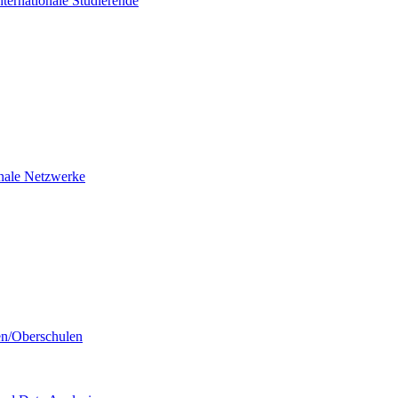
nternationale Studierende
ionale Netzwerke
en/Oberschulen