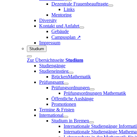
Dezentrale Frauenbeauftragte
Links
Mentoring
Diversity
Kontakt und Anfahrt
Gebäude
Campusplan ↗
Impressum
Studium
Zur Übersichtsseite
Studium
Studiengänge
Studieneinstieg
BrückenMathematik
Prüfungsamt
Prüfungsordnungen
Prüfungsordnungen Mathematik
Öffentliche Aushänge
Promotionen
Termine & Fristen
International
Studium in Bremen
Internationale Studiengänge Informati
Internationale Studiengänge Mathema