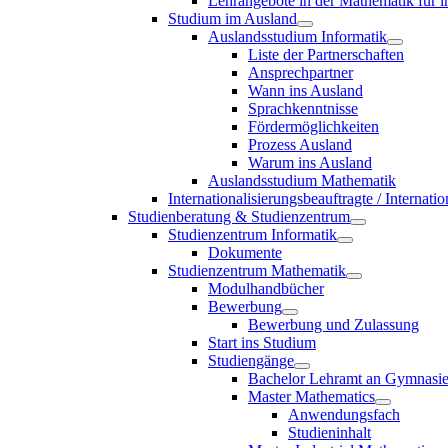
Lehrangebote in der Mathematik für i
Studium im Ausland
Auslandsstudium Informatik
Liste der Partnerschaften
Ansprechpartner
Wann ins Ausland
Sprachkenntnisse
Fördermöglichkeiten
Prozess Ausland
Warum ins Ausland
Auslandsstudium Mathematik
Internationalisierungsbeauftragte / Internat
Studienberatung & Studienzentrum
Studienzentrum Informatik
Dokumente
Studienzentrum Mathematik
Modulhandbücher
Bewerbung
Bewerbung und Zulassung
Start ins Studium
Studiengänge
Bachelor Lehramt an Gymnasi
Master Mathematics
Anwendungsfach
Studieninhalt