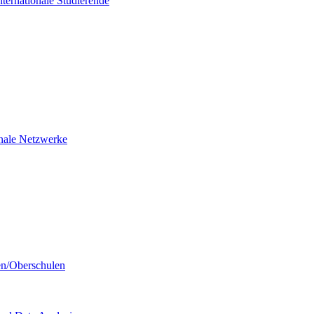
nternationale Studierende
ionale Netzwerke
en/Oberschulen