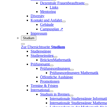
Dezentrale Frauenbeauftragte
Links
Mentoring
Diversity
Kontakt und Anfahrt
Gebäude
Campusplan ↗
Impressum
Studium
Zur Übersichtsseite
Studium
Studiengänge
Studieneinstieg
BrückenMathematik
Prüfungsamt
Prüfungsordnungen
Prüfungsordnungen Mathematik
Öffentliche Aushänge
Promotionen
Termine & Fristen
International
Studium in Bremen
Internationale Studiengänge Informati
Internationale Studiengänge Mathema