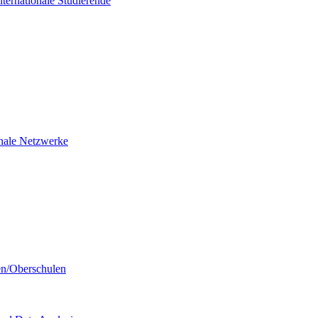
nternationale Studierende
ionale Netzwerke
en/Oberschulen