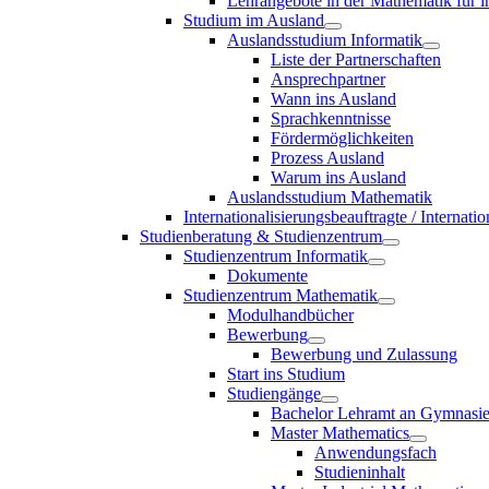
Lehrangebote in der Mathematik für i
Studium im Ausland
Auslandsstudium Informatik
Liste der Partnerschaften
Ansprechpartner
Wann ins Ausland
Sprachkenntnisse
Fördermöglichkeiten
Prozess Ausland
Warum ins Ausland
Auslandsstudium Mathematik
Internationalisierungsbeauftragte / Internat
Studienberatung & Studienzentrum
Studienzentrum Informatik
Dokumente
Studienzentrum Mathematik
Modulhandbücher
Bewerbung
Bewerbung und Zulassung
Start ins Studium
Studiengänge
Bachelor Lehramt an Gymnasi
Master Mathematics
Anwendungsfach
Studieninhalt