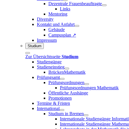
Dezentrale Frauenbeauftragte
Links
Mentoring
Diversity
Kontakt und Anfahrt
Gebäude
Campusplan ↗
Impressum
Studium
Zur Übersichtsseite
Studium
Studiengänge
Studieneinstieg
BrückenMathematik
Prüfungsamt
Prüfungsordnungen
Prüfungsordnungen Mathematik
Öffentliche Aushänge
Promotionen
Termine & Fristen
International
Studium in Bremen
Internationale Studiengänge Informati
Internationale Studiengänge Mathema