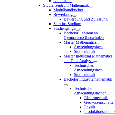
Dokumente
Studienzentrum Mathematik
Modulhandbücher
Bewerbung
Bewerbung und Zulassung
Start ins Studium
Studiengänge
Bachelor Lehramt an
Gymnasien/Oberschulen
Master Mathematics
Anwendungsfach
Studieninhalt
Master Industrial Mathematics
and Data Analysis
Technisches
Anwendungsfach
Studieninhalt
Bachelor Industriemathematik
Technische
Anwendungsfächer
Elektrotechnik
Geowissenschafte
Physik
Produktionstechni