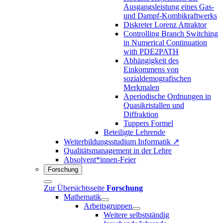
Ausgangsleistung eines Gas-
und Dampf-Kombikraftwerks
Diskreter Lorenz Attraktor
Controlling Branch Switching
in Numerical Continuation
with PDE2PATH
Abhängigkeit des
Einkommens von
sozialdemografischen
Merkmalen
Aperiodische Ordnungen in
Quasikristallen und
Diffraktion
Tuppers Formel
Beteiligte Lehrende
Weiterbildungsstudium Informatik ↗
Qualitätsmanagement in der Lehre
Absolvent*innen-Feier
Forschung
Zur Übersichtsseite
Forschung
Mathematik
Arbeitsgruppen
Weitere selbstständig