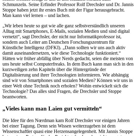
Schmunzeln. Seine Erfinder Professor Rolf Drechsler und Dr. Jannis
Stoppe haben jetzt ihr erstes Buch mit der Figur herausgebracht.
Man kann viel lernen – und lachen.
„Wir leben heute so gut wie alle ganz selbstverständlich unseren
Alltag mit Smartphones, E-Mails, sozialen Medien und sind digital
vernetzt“, sagt Drechsler, der nicht nur Informatikprofessor ist,
sondern auch Leiter am Deutschen Forschungszentrum für
Künstliche Intelligenz (DFKI). „Dann sollten wir uns auch aktiv
damit auseinandersetzen, wie diese Technologie funktioniert.“
Hätten wir früher abfällig über Nerds gedacht, seien die meisten von
uns heute selbst Computerfreaks. In dem Buch kann man sich in den
kurzweiligen zehn Kapiteln über die Hintergründe der
Digitalisierung und ihrer Technologien informieren. Wie abhängig
sind wir von Smartphones und sozialen Medien? Können wir uns in
einer Welt ohne Technik noch erholen? Wohin entwickelt sich die
Technologie? Das alles sind Fragen, die Drechsler und Stoppe
beantworten.
„Vieles kann man Laien gut vermitteln“
Die Idee für den Nœrdman kam Rolf Drechsler vor einigen Jahren
bei einer Tagung. Denn sein Wissen weiterzugeben ist dem
Wissenschaftler quasi eine Herzensangelegenheit. Mit Jannis Stoppe