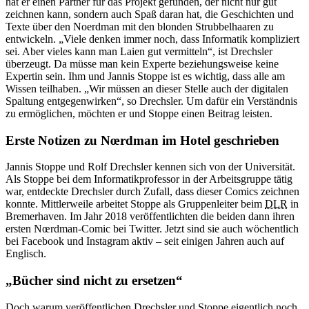
hat er einen Partner für das Projekt gefunden, der nicht nur gut
zeichnen kann, sondern auch Spaß daran hat, die Geschichten und
Texte über den Noerdman mit den blonden Strubbelhaaren zu
entwickeln. „Viele denken immer noch, dass Informatik kompliziert
sei. Aber vieles kann man Laien gut vermitteln“, ist Drechsler
überzeugt. Da müsse man kein Experte beziehungsweise keine
Expertin sein. Ihm und Jannis Stoppe ist es wichtig, dass alle am
Wissen teilhaben. „Wir müssen an dieser Stelle auch der digitalen
Spaltung entgegenwirken“, so Drechsler. Um dafür ein Verständnis
zu ermöglichen, möchten er und Stoppe einen Beitrag leisten.
Erste Notizen zu Nœrdman im Hotel geschrieben
Jannis Stoppe und Rolf Drechsler kennen sich von der Universität.
Als Stoppe bei dem Informatikprofessor in der Arbeitsgruppe tätig
war, entdeckte Drechsler durch Zufall, dass dieser Comics zeichnen
konnte. Mittlerweile arbeitet Stoppe als Gruppenleiter beim
DLR
in
Bremerhaven. Im Jahr 2018 veröffentlichten die beiden dann ihren
ersten Nœrdman-Comic bei Twitter. Jetzt sind sie auch wöchentlich
bei Facebook und Instagram aktiv – seit einigen Jahren auch auf
Englisch.
„Bücher sind nicht zu ersetzen“
Doch warum veröffentlichen Drechsler und Stoppe eigentlich noch