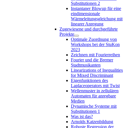
Substitutionen 2
Instantaner Blowup für eine
eindimensionale
Wärmeleitungsgleichung mit
linearer Anregung
Zugewiesene und durchgeführte
Projekte
Optimale Zuordnung von
Workshops bei der StuKon
2023
Zeichnen mit Fourierreihen
Fourier und die Bremer
Stadtmusikanten
Linearizations of Inequalities
for Mixed Discriminant
Eigenfunktionen des
Laplaceoperators mit Twist
Wellenmuster in zellulären
Automaten für anregbare
Medien
Dynamische Systeme mit
Substitutionen 1
Was ist das?
Arnolds Katzenbildung
Robuste Regression der