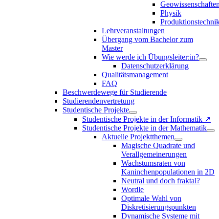
Geowissenschafte
Physik
Produktionstechni
Lehrveranstaltungen
Übergang vom Bachelor zum
Master
Wie werde ich Übungsleiter:in?
Datenschutzerklärung
Qualitätsmanagement
FAQ
Beschwerdewege für Studierende
Studierendenvertretung
Studentische Projekte
Studentische Projekte in der Informatik ↗
Studentische Projekte in der Mathematik
Aktuelle Projektthemen
Magische Quadrate und
Verallgemeinerungen
Wachstumsraten von
Kaninchenpopulationen in 2D
Neutral und doch fraktal?
Wordle
Optimale Wahl von
Diskretisierungspunkten
Dynamische Systeme mit