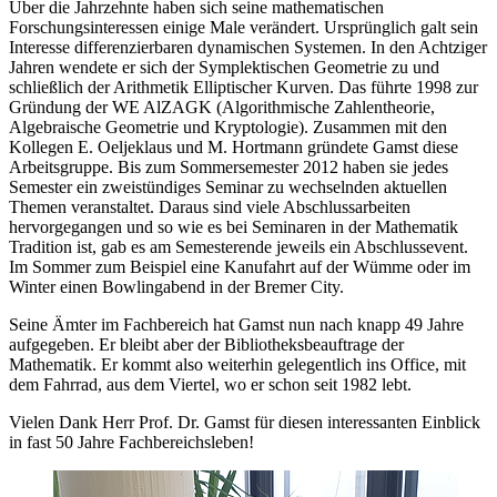
Über die Jahrzehnte haben sich seine mathematischen
Forschungsinteressen einige Male verändert. Ursprünglich galt sein
Interesse differenzierbaren dynamischen Systemen. In den Achtziger
Jahren wendete er sich der Symplektischen Geometrie zu und
schließlich der Arithmetik Elliptischer Kurven. Das führte 1998 zur
Gründung der WE AlZAGK (Algorithmische Zahlentheorie,
Algebraische Geometrie und Kryptologie). Zusammen mit den
Kollegen E. Oeljeklaus und M. Hortmann gründete Gamst diese
Arbeitsgruppe. Bis zum Sommersemester 2012 haben sie jedes
Semester ein zweistündiges Seminar zu wechselnden aktuellen
Themen veranstaltet. Daraus sind viele Abschlussarbeiten
hervorgegangen und so wie es bei Seminaren in der Mathematik
Tradition ist, gab es am Semesterende jeweils ein Abschlussevent.
Im Sommer zum Beispiel eine Kanufahrt auf der Wümme oder im
Winter einen Bowlingabend in der Bremer City.
Seine Ämter im Fachbereich hat Gamst nun nach knapp 49 Jahre
aufgegeben. Er bleibt aber der Bibliotheksbeauftrage der
Mathematik. Er kommt also weiterhin gelegentlich ins Office, mit
dem Fahrrad, aus dem Viertel, wo er schon seit 1982 lebt.
Vielen Dank Herr Prof. Dr. Gamst für diesen interessanten Einblick
in fast 50 Jahre Fachbereichsleben!