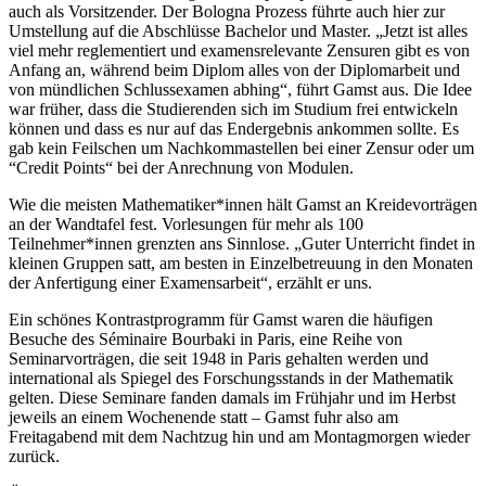
auch als Vorsitzender. Der Bologna Prozess führte auch hier zur
Umstellung auf die Abschlüsse Bachelor und Master. „Jetzt ist alles
viel mehr reglementiert und examensrelevante Zensuren gibt es von
Anfang an, während beim Diplom alles von der Diplomarbeit und
von mündlichen Schlussexamen abhing“, führt Gamst aus. Die Idee
war früher, dass die Studierenden sich im Studium frei entwickeln
können und dass es nur auf das Endergebnis ankommen sollte. Es
gab kein Feilschen um Nachkommastellen bei einer Zensur oder um
“Credit Points“ bei der Anrechnung von Modulen.
Wie die meisten Mathematiker*innen hält Gamst an Kreidevorträgen
an der Wandtafel fest. Vorlesungen für mehr als 100
Teilnehmer*innen grenzten ans Sinnlose. „Guter Unterricht findet in
kleinen Gruppen satt, am besten in Einzelbetreuung in den Monaten
der Anfertigung einer Examensarbeit“, erzählt er uns.
Ein schönes Kontrastprogramm für Gamst waren die häufigen
Besuche des Séminaire Bourbaki in Paris, eine Reihe von
Seminarvorträgen, die seit 1948 in Paris gehalten werden und
international als Spiegel des Forschungsstands in der Mathematik
gelten. Diese Seminare fanden damals im Frühjahr und im Herbst
jeweils an einem Wochenende statt – Gamst fuhr also am
Freitagabend mit dem Nachtzug hin und am Montagmorgen wieder
zurück.