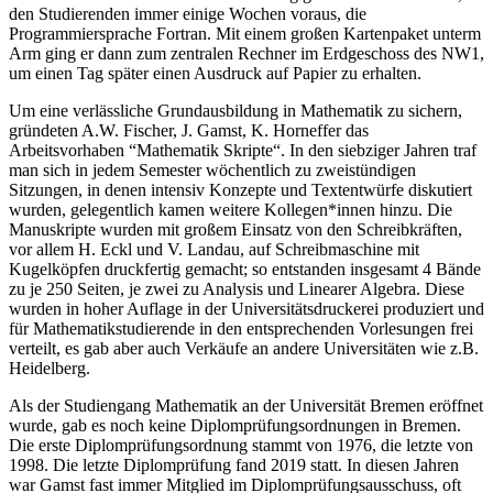
den Studierenden immer einige Wochen voraus, die
Programmiersprache Fortran. Mit einem großen Kartenpaket unterm
Arm ging er dann zum zentralen Rechner im Erdgeschoss des NW1,
um einen Tag später einen Ausdruck auf Papier zu erhalten.
Um eine verlässliche Grundausbildung in Mathematik zu sichern,
gründeten A.W. Fischer, J. Gamst, K. Horneffer das
Arbeitsvorhaben “Mathematik Skripte“. In den siebziger Jahren traf
man sich in jedem Semester wöchentlich zu zweistündigen
Sitzungen, in denen intensiv Konzepte und Textentwürfe diskutiert
wurden, gelegentlich kamen weitere Kollegen*innen hinzu. Die
Manuskripte wurden mit großem Einsatz von den Schreibkräften,
vor allem H. Eckl und V. Landau, auf Schreibmaschine mit
Kugelköpfen druckfertig gemacht; so entstanden insgesamt 4 Bände
zu je 250 Seiten, je zwei zu Analysis und Linearer Algebra. Diese
wurden in hoher Auflage in der Universitätsdruckerei produziert und
für Mathematikstudierende in den entsprechenden Vorlesungen frei
verteilt, es gab aber auch Verkäufe an andere Universitäten wie z.B.
Heidelberg.
Als der Studiengang Mathematik an der Universität Bremen eröffnet
wurde, gab es noch keine Diplomprüfungsordnungen in Bremen.
Die erste Diplomprüfungsordnung stammt von 1976, die letzte von
1998. Die letzte Diplomprüfung fand 2019 statt. In diesen Jahren
war Gamst fast immer Mitglied im Diplomprüfungsausschuss, oft