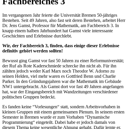
Fachbereiches 3
Im vergangenen Jahr feierte die Universität Bremen 50-jähriges
Bestehen. Seit 49 Jahren, also fast seit deren Bestehen, arbeitet Herr
Dr. Jens Gamst, Professor für Mathematik, am Fachbereich 3. In
knapp einem halben Jahrhundert hat Gamst viele interessante
Geschichten und Erlebnisse durchlebt.
Wir, der Fachbereich 3, finden, dass einige dieser Erlebnisse
definitiv gehört werden sollten!
Bewusst ging Gamst vor fast 50 Jahren zu einer Reformuniversität;
der Ruf als Rote Kaderschmiede schrecke ihn nicht ab. Für ihn
zählten jedoch weder Karl Marx noch Theodor W. Adorno zu
seinen Helden, viel mehr waren es Gottfried Benn und Charlie
Parker. In den Gründungsjahren war die Mathematik im Gebäude
NW1 untergebracht. Als Gamst dort vor fast 49 Jahren angefangen
hat, war der Eingangsbereich mit Wandzeitungen verschiedener
politischen Gruppen bedeckt.
Es fanden keine “Vorlesungen“ statt, sondern Arbeitsvorhaben in
kleinen Gruppen mit einem gemeinsamen Plenum. In seinem ersten
Semester in Bremen wurde er zum Vorhaben “Dynamische
Programmierung“ eingeteilt. Dabei habe er jedoch damals von
diesem Thema keine wesentliche Ahnung gehabt. Dafür lernte er,