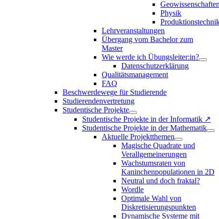
Geowissenschafte
Physik
Produktionstechni
Lehrveranstaltungen
Übergang vom Bachelor zum
Master
Wie werde ich Übungsleiter:in?
Datenschutzerklärung
Qualitätsmanagement
FAQ
Beschwerdewege für Studierende
Studierendenvertretung
Studentische Projekte
Studentische Projekte in der Informatik ↗
Studentische Projekte in der Mathematik
Aktuelle Projektthemen
Magische Quadrate und
Verallgemeinerungen
Wachstumsraten von
Kaninchenpopulationen in 2D
Neutral und doch fraktal?
Wordle
Optimale Wahl von
Diskretisierungspunkten
Dynamische Systeme mit