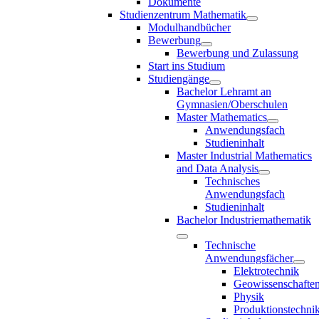
Dokumente
Studienzentrum Mathematik
Modulhandbücher
Bewerbung
Bewerbung und Zulassung
Start ins Studium
Studiengänge
Bachelor Lehramt an
Gymnasien/Oberschulen
Master Mathematics
Anwendungsfach
Studieninhalt
Master Industrial Mathematics
and Data Analysis
Technisches
Anwendungsfach
Studieninhalt
Bachelor Industriemathematik
Technische
Anwendungsfächer
Elektrotechnik
Geowissenschafte
Physik
Produktionstechni