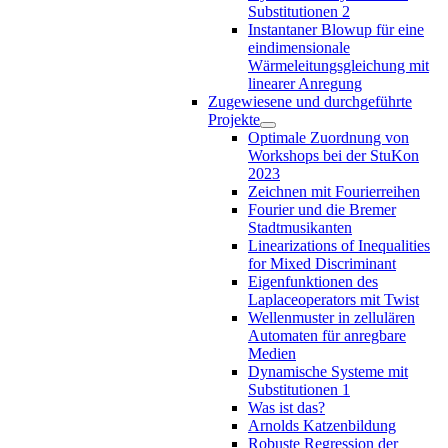
Substitutionen 2
Instantaner Blowup für eine
eindimensionale
Wärmeleitungsgleichung mit
linearer Anregung
Zugewiesene und durchgeführte
Projekte
Optimale Zuordnung von
Workshops bei der StuKon
2023
Zeichnen mit Fourierreihen
Fourier und die Bremer
Stadtmusikanten
Linearizations of Inequalities
for Mixed Discriminant
Eigenfunktionen des
Laplaceoperators mit Twist
Wellenmuster in zellulären
Automaten für anregbare
Medien
Dynamische Systeme mit
Substitutionen 1
Was ist das?
Arnolds Katzenbildung
Robuste Regression der