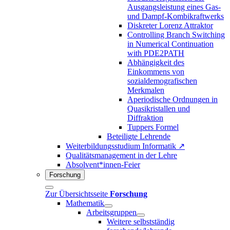
Ausgangsleistung eines Gas-
und Dampf-Kombikraftwerks
Diskreter Lorenz Attraktor
Controlling Branch Switching
in Numerical Continuation
with PDE2PATH
Abhängigkeit des
Einkommens von
sozialdemografischen
Merkmalen
Aperiodische Ordnungen in
Quasikristallen und
Diffraktion
Tuppers Formel
Beteiligte Lehrende
Weiterbildungsstudium Informatik ↗
Qualitätsmanagement in der Lehre
Absolvent*innen-Feier
Forschung
Zur Übersichtsseite
Forschung
Mathematik
Arbeitsgruppen
Weitere selbstständig