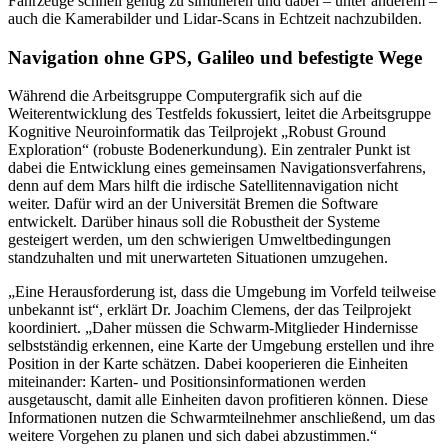
Fahrzeuge schnell genug zu simulieren und dabei – unter anderem –
auch die Kamerabilder und Lidar-
Scans
in Echtzeit nachzubilden.
Navigation ohne GPS, Galileo und befestigte Wege
Während die Arbeitsgruppe Computergrafik sich auf die
Weiterentwicklung des Testfelds fokussiert, leitet die Arbeitsgruppe
Kognitive Neuroinformatik das Teilprojekt „
Robust Ground
Exploration
“ (robuste Bodenerkundung). Ein zentraler Punkt ist
dabei die Entwicklung eines gemeinsamen Navigationsverfahrens,
denn auf dem Mars hilft die irdische Satellitennavigation nicht
weiter. Dafür wird an der Universität Bremen die Software
entwickelt. Darüber hinaus soll die Robustheit der Systeme
gesteigert werden, um den schwierigen Umweltbedingungen
standzuhalten und mit unerwarteten Situationen umzugehen.
„Eine Herausforderung ist, dass die Umgebung im Vorfeld teilweise
unbekannt ist“, erklärt Dr. Joachim Clemens, der das Teilprojekt
koordiniert. „Daher müssen die Schwarm-Mitglieder Hindernisse
selbstständig erkennen, eine Karte der Umgebung erstellen und ihre
Position in der Karte schätzen. Dabei kooperieren die Einheiten
miteinander: Karten- und Positionsinformationen werden
ausgetauscht, damit alle Einheiten davon profitieren können. Diese
Informationen nutzen die Schwarmteilnehmer anschließend, um das
weitere Vorgehen zu planen und sich dabei abzustimmen.“