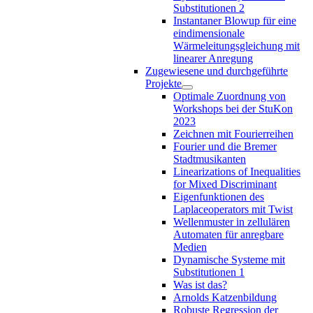
Substitutionen 2
Instantaner Blowup für eine
eindimensionale
Wärmeleitungsgleichung mit
linearer Anregung
Zugewiesene und durchgeführte
Projekte
Optimale Zuordnung von
Workshops bei der StuKon
2023
Zeichnen mit Fourierreihen
Fourier und die Bremer
Stadtmusikanten
Linearizations of Inequalities
for Mixed Discriminant
Eigenfunktionen des
Laplaceoperators mit Twist
Wellenmuster in zellulären
Automaten für anregbare
Medien
Dynamische Systeme mit
Substitutionen 1
Was ist das?
Arnolds Katzenbildung
Robuste Regression der