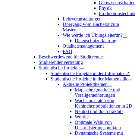
Geowissenschafte
Physik
Produktionstechni
Lehrveranstaltungen
Übergang vom Bachelor zum
Master
Wie werde ich Übungsleiter:in?
Datenschutzerklärung
Qualitätsmanagement
FAQ
Beschwerdewege für Studierende
Studierendenvertretung
Studentische Projekte
Studentische Projekte in der Informatik ↗
Studentische Projekte in der Mathematik
Aktuelle Projektthemen
Magische Quadrate und
Verallgemeinerungen
Wachstumsraten von
Kaninchenpopulationen in 2D
Neutral und doch fraktal?
Wordle
Optimale Wahl von
Diskretisierungspunkten
Dynamische Systeme mit