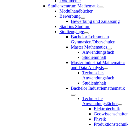
Dokumente
Studienzentrum Mathematik
Modulhandbücher
Bewerbung
Bewerbung und Zulassung
Start ins Studium
Studiengänge
Bachelor Lehramt an
Gymnasien/Oberschulen
Master Mathematics
Anwendungsfach
Studieninhalt
Master Industrial Mathematics
and Data Analysis
Technisches
Anwendungsfach
Studieninhalt
Bachelor Industriemathematik
Technische
Anwendungsfächer
Elektrotechnik
Geowissenschafte
Physik
Produktionstechni