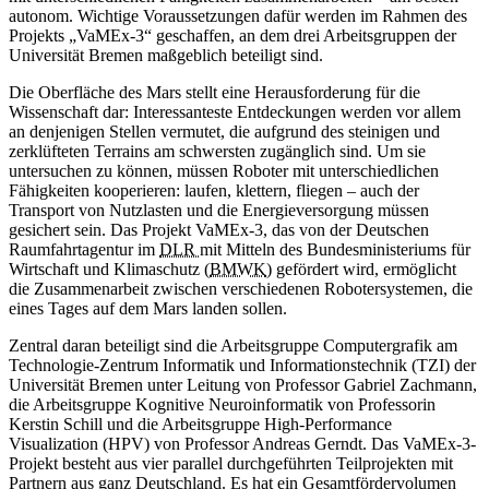
autonom. Wichtige Voraussetzungen dafür werden im Rahmen des
Projekts „VaMEx-3“ geschaffen, an dem drei Arbeitsgruppen der
Universität Bremen maßgeblich beteiligt sind.
Die Oberfläche des Mars stellt eine Herausforderung für die
Wissenschaft dar: Interessanteste Entdeckungen werden vor allem
an denjenigen Stellen vermutet, die aufgrund des steinigen und
zerklüfteten Terrains am schwersten zugänglich sind. Um sie
untersuchen zu können, müssen Roboter mit unterschiedlichen
Fähigkeiten kooperieren: laufen, klettern, fliegen – auch der
Transport von Nutzlasten und die Energieversorgung müssen
gesichert sein. Das Projekt VaMEx-3, das von der Deutschen
Raumfahrtagentur im
DLR
mit Mitteln des Bundesministeriums für
Wirtschaft und Klimaschutz (
BMWK
) gefördert wird, ermöglicht
die Zusammenarbeit zwischen verschiedenen Robotersystemen, die
eines Tages auf dem Mars landen sollen.
Zentral daran beteiligt sind die Arbeitsgruppe Computergrafik am
Technologie-Zentrum Informatik und Informationstechnik (TZI) der
Universität Bremen unter Leitung von Professor Gabriel Zachmann,
die Arbeitsgruppe Kognitive Neuroinformatik von Professorin
Kerstin Schill und die Arbeitsgruppe
High-Performance
Visualization
(HPV) von Professor Andreas Gerndt. Das VaMEx-3-
Projekt besteht aus vier parallel durchgeführten Teilprojekten mit
Partnern aus ganz Deutschland. Es hat ein Gesamtfördervolumen