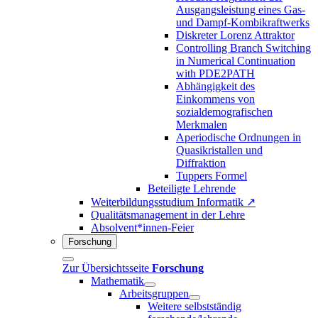
Ausgangsleistung eines Gas-
und Dampf-Kombikraftwerks
Diskreter Lorenz Attraktor
Controlling Branch Switching
in Numerical Continuation
with PDE2PATH
Abhängigkeit des
Einkommens von
sozialdemografischen
Merkmalen
Aperiodische Ordnungen in
Quasikristallen und
Diffraktion
Tuppers Formel
Beteiligte Lehrende
Weiterbildungsstudium Informatik ↗
Qualitätsmanagement in der Lehre
Absolvent*innen-Feier
Forschung
Zur Übersichtsseite
Forschung
Mathematik
Arbeitsgruppen
Weitere selbstständig