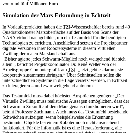
von rund fünf Millionen Euro.
Simulation der Mars-Erkundung in Echtzeit
In Vorläuferprojekten haben die
TZI
-Wissenschaftler bereits rund 40
Quadratkilometer Marsoberfläche auf der Basis von
Scans
der
NASA virtuell nachgebildet, um ein Testumfeld für die benötigten
Technologien zu errichten. Anschließend setzten die Projektpartner
digitale Versionen ihrer Robotersysteme in diesem Virtuellen
Zwilling der realen Marslandschaft aus.
„Bisher agierte jedes Schwarm-Mitglied noch weitgehend für sich
allein“, berichtet Projektkoordinator Dr. René Weller von der
Arbeitsgruppe Computergrafik am
TZI
. „Jetzt geht es darum, sie
kooperativ zusammenzubringen.“ Über Schnittstellen sollen die
unterschiedlichen Systeme in die Lage versetzt werden, in Echtzeit
zu interagieren – und zwar weitgehend autonom.
Das Testumfeld muss dabei höchsten Ansprüchen genügen: „Der
Virtuelle Zwilling muss realistische Aussagen ermöglichen, dass der
Schwarm in Zukunft auf dem Mars genauso funktionieren wird“,
betont Professor Zachmann. Auch muss das Testumfeld bestehende
Schwächen aufzeigen, wenn beispielsweise die Erkennung
bestimmter Objekte bei einem Roboter noch nicht ausreichend
funktioniert. Für die Informatik ist es eine Herausforderung, alle